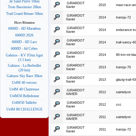
de Saint Pierre 10km
GIRARDOT
2015
maxi-race-a
Xavier
Trois Bassinoise 28km
Trail Grand Bénare 50km
GIRARDOT
2014
transju-72
Xavier
Hors Réunion
GIRARDOT
6000D - 6D Marathon
2014
endurance-tra
Xavier
6000D 2026
GIRARDOT
6000D - 6D Lacs
2014
trail-sancy-
Xavier
6000D - 6d Crêtes
GIRARDOT
2014
80-km-mt-bla
Gabizos - KV l'Omi Agut
Xavier
(3.5 km)
GIRARDOT
Gabizos - La Berbeillet
2013
transju-70
Xavier
(20 km)
Gabizos Sky Race 30km
GIRARDOT
2013
glazig-trail-4
Xavier
Ut4M 40 vercors
Ut4M 40 Chartreuse
GIRARDOT
2012
saintelyon
XAVIER
Ut4M50 Belledonne
Ut4M50 Taillefer
GIRARDOT
2012
ccc
Xavier
Ut4M 80 CHALLENGE
GIRARDOT
2011
saintelyon
XAVIER
GIRARDOT
2011
transju-72
Xavier