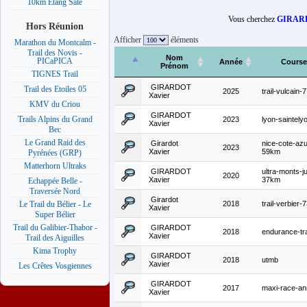
10km Etang Salé
Vous cherchez
GIRARD
Hors Réunion
Afficher
éléments
Marathon du Montcalm -
Trail des Novis -
Nom
PICaPICA
Année
Course
Prénom
TIGNES Trail
GIRARDOT
Trail des Etoiles 05
2025
trail-vulcain
Xavier
KMV du Criou
GIRARDOT
Trails Alpins du Grand
2023
lyon-saintely
Xavier
Bec
Le Grand Raid des
Girardot
nice-cote-azu
2023
Xavier
59km
Pyrénées (GRP)
Matterhorn Ultraks
GIRARDOT
ultra-monts-j
2020
Xavier
37km
Echappée Belle -
Traversée Nord
Girardot
2018
trail-verbier
Le Trail du Bélier - Le
Xavier
Super Bélier
Trail du Galibier-Thabor -
GIRARDOT
2018
endurance-tra
Xavier
Trail des Aiguilles
Kima Trophy
GIRARDOT
2018
utmb
Xavier
Les Crêtes Vosgiennes
GIRARDOT
2017
maxi-race-a
Xavier