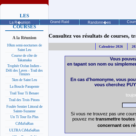
LES
PROCHAINES
Grand Raid
Cours
La R�union
Randonn�es
COURSES
Consultez vos résultats de courses, trai
A la Réunion
10km semi-nocturnes de
Calendrier 2026
20
Saint Leu
Course de côte de
Vous pouvez
Takamaka
en tapant son nom ou simplemen
Trophée Océan Indien -
Défi des Laves - Trail des
Timizes
En cas d'homonyme, vous pouv
5km de Saint Leu
vous cherchez PUY 
La Boucle Parapente
Trail Tour Ti Benare
touj
Trail des Trois Pitons
Foulée Sentier Littoral de
Sainte-Suzanne
Si vous ne trouvez pas une cours
Un Ti Tour En Plus
pouvez me
transmettre toutes
CiMaSaRun
concernant ces ré
ULTRA CiMaSaRun