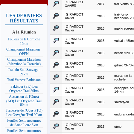
GIRARDOT
2017
trail-ventoux
XAVIER
GIRARDOT
trail-forts-
LES DERNIERS
2016
Xavier
besancon-2
RÉSULTATS
GIRARDOT
2016
maxi-race-a
Xavier
A la Réunion
GIRARDOT
Foulées de la Corniche
2016
vulcain-45km
Xavier
15km
Championnat Marathon -
GIRARDOT
2016
belfort-trail-
OPEN
Xavier
Championnat Marathon
GIRARDOT
(Marathon la Corniche)
2016
gdraid73-73
Xavier
Trail du Sud Sauvage -
21km
GIRARDOT
marathon-la-
2016
Xavier
rochelle
Trail Vaincre Parkinson
Sakikour (SK) Leu
GIRARDOT
echappee-bel
2016
Oxygène Trail 30km
Xavier
144km
Ascension de l'Ouest
GIRARDOT
(AO) Leu Oxygène Trail
2015
saintelyon
Xavier
60km
Traversée de l'Ouest (TO)
GIRARDOT
2015
endurance-tra
Leu Oxygène Trail 90km
Xavier
Foulées Semi nocturnes
GIRARDOT
de Saint Pierre 5km
2015
utmb
Xavier
Foulées Semi nocturnes