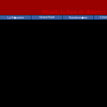
Désolé, la base de données
Grand Raid
Cours
La R�union
Randonn�es