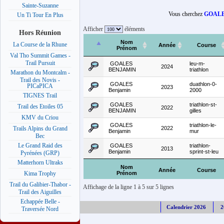
Sainte-Suzanne
Vous cherchez
GOALE
Un Ti Tour En Plus
Afficher
éléments
Hors Réunion
Nom
La Course de la Rhune
Année
Course
Prénom
Val Tho Summit Games -
Trail Pursuit
GOALES
leu-m-
2024
BENJAMIN
triathlon
Marathon du Montcalm -
Trail des Novis -
GOALES
duathlon-0-
PICaPICA
2023
Benjamin
2000
TIGNES Trail
GOALES
triathlon-st-
Trail des Etoiles 05
2022
BENJAMIN
gilles
KMV du Criou
GOALES
triathlon-le-
2022
Trails Alpins du Grand
Benjamin
mur
Bec
Le Grand Raid des
GOALES
triathlon-
2013
Benjamin
sprint-st-leu
Pyrénées (GRP)
Matterhorn Ultraks
Nom
Année
Course
Prénom
Kima Trophy
Trail du Galibier-Thabor -
Affichage de la ligne 1 à 5 sur 5 lignes
Trail des Aiguilles
Echappée Belle -
Calendrier 2026
2
Traversée Nord