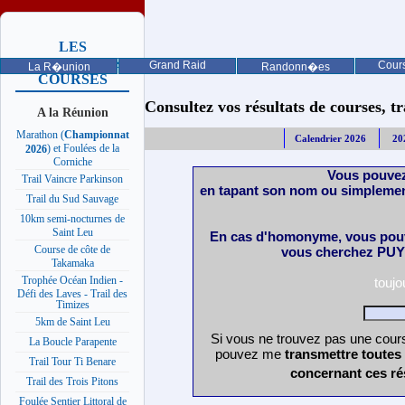
LES
PROCHAINES
Grand Raid
Cours
La R�union
Randonn�es
COURSES
Consultez vos résultats de courses, trai
A la Réunion
Marathon (
Championnat
Calendrier 2026
20
) et Foulées de la
2026
Corniche
Vous pouvez
Trail Vaincre Parkinson
en tapant son nom ou simplemen
Trail du Sud Sauvage
10km semi-nocturnes de
Saint Leu
En cas d'homonyme, vous pouv
Course de côte de
vous cherchez PUY 
Takamaka
Trophée Océan Indien -
touj
Défi des Laves - Trail des
Timizes
5km de Saint Leu
Si vous ne trouvez pas une cours
La Boucle Parapente
pouvez me
transmettre toutes
Trail Tour Ti Benare
concernant ces ré
Trail des Trois Pitons
Foulée Sentier Littoral de