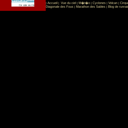
Accueil
Vue du ciel
M�t�o
Cyclones
Volcan
Cirqu
|
|
|
|
|
|
Sport
Sports extr�mes
Ce site est list� dans la cat�gorie
:
Diagonale des Fous
Marathon des Sables
Blog de runrai
|
|