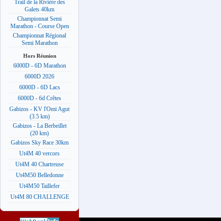
Trail de la Rivière des
Galets 40km
Championnat Semi
Marathon - Course Open
Championnat Régional
Semi Marathon
Hors Réunion
6000D - 6D Marathon
6000D 2026
6000D - 6D Lacs
6000D - 6d Crêtes
Gabizos - KV l'Omi Agut
(3.5 km)
Gabizos - La Berbeillet
(20 km)
Gabizos Sky Race 30km
Ut4M 40 vercors
Ut4M 40 Chartreuse
Ut4M50 Belledonne
Ut4M50 Taillefer
Ut4M 80 CHALLENGE