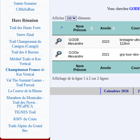
Sainte-Suzanne
Vous cherchez
GODE 
CiMaSaRun
Afficher
éléments
Hors Réunion
Nom
Trail des Hauts Forts
Année
Cour
Prénom
Sierre Zinal
GODE
bretagne-ultra
Trail Championnat du
2023
Alexandre
112km
Canigou (Canigó)
Trail des 6 Burons
GODe
2021
grp-tour-des
Alexandre
Méribel Trails et Km
Vertical
Nom
Année
Cour
Championnat France
de
Prénom
Km Vertical
Affichage de la ligne 1 à 2 sur 2 lignes
Val Tho Summit Games -
Trail Pursuit
La Course de la Rhune
Calendrier 2026
2
Marathon du Montcalm -
Trail des Novis -
PICaPICA
TIGNES Trail
KMV du Criou
Trails Alpins du Grand
Bec