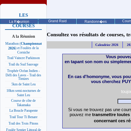
LES
PROCHAINES
Grand Raid
Cours
La R�union
Randonn�es
COURSES
Consultez vos résultats de courses, trai
A la Réunion
Marathon (
Championnat
Calendrier 2026
20
) et Foulées de la
2026
Corniche
Vous pouvez
Trail Vaincre Parkinson
en tapant son nom ou simplemen
Trail du Sud Sauvage
Trophée Océan Indien -
Défi des Laves - Trail des
En cas d'homonyme, vous pouv
Timizes
vous cherchez PUY 
5km de Saint Leu
10km semi-nocturnes de
touj
Saint Leu
Course de côte de
Takamaka
Si vous ne trouvez pas une cours
La Boucle Parapente
pouvez me
transmettre toutes
Trail Tour Ti Benare
concernant ces ré
Trail des Trois Pitons
Foulée Sentier Littoral de