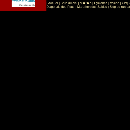
Accueil
Vue du ciel
M�t�o
Cyclones
Volcan
Cirqu
|
|
|
|
|
|
Sport
Sports extr�mes
Ce site est list� dans la cat�gorie
:
Diagonale des Fous
Marathon des Sables
Blog de runrai
|
|