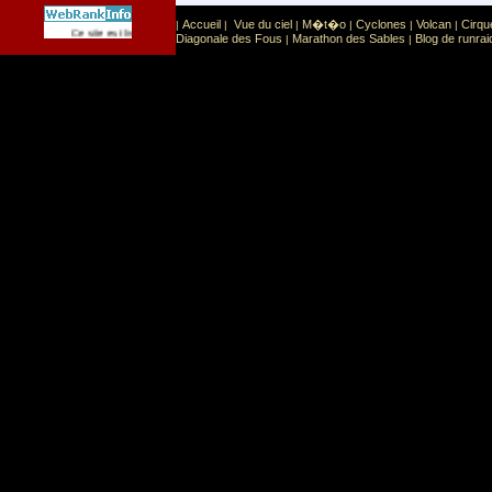
Accueil
Vue du ciel
M�t�o
Cyclones
Volcan
Cirqu
|
|
|
|
|
|
Sport
Sports extr�mes
Ce site est list� dans la cat�gorie
:
Diagonale des Fous
Marathon des Sables
Blog de runrai
|
|