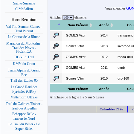
Sainte-Suzanne
Vous cherchez
GOM
CiMaSaRun
Afficher
éléments
Hors Réunion
Nom Prénom
Année
Cou
Val Tho Summit Games -
Trail Pursuit
GOMES Vitor
2014
transgranc
La Course de la Rhune
Marathon du Montcalm -
Gomes Vitor
2013
lavaredo-ult
Trail des Novis -
PICaPICA
GOMES Vitor
2012
ronda-dels
TIGNES Trail
KMV du Criou
GOMES Vitor
2011
utmb
Trails Alpins du Grand
Bec
Gomes Vitor
2010
grp-160
Trail des Etoiles 05
Le Grand Raid des
Nom Prénom
Année
Cou
Pyrénées (GRP)
Affichage de la ligne 1 à 5 sur 5 lignes
Matterhorn Ultraks
Trail du Galibier-Thabor -
Trail des Aiguilles
Calendrier 2026
2
Echappée Belle -
Traversée Nord
Le Trail du Bélier - Le
Super Bélier