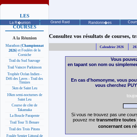
LES
PROCHAINES
Grand Raid
Cours
La R�union
Randonn�es
COURSES
Consultez vos résultats de courses, trai
A la Réunion
Marathon (
Championnat
Calendrier 2026
20
) et Foulées de la
2026
Corniche
Vous pouvez
Trail du Sud Sauvage
en tapant son nom ou simplemen
Trail Vaincre Parkinson
Trophée Océan Indien -
Défi des Laves - Trail des
En cas d'homonyme, vous pouv
Timizes
vous cherchez PUY 
5km de Saint Leu
10km semi-nocturnes de
touj
Saint Leu
Course de côte de
Takamaka
Si vous ne trouvez pas une cours
La Boucle Parapente
pouvez me
transmettre toutes
Trail Tour Ti Benare
concernant ces ré
Trail des Trois Pitons
Foulée Sentier Littoral de