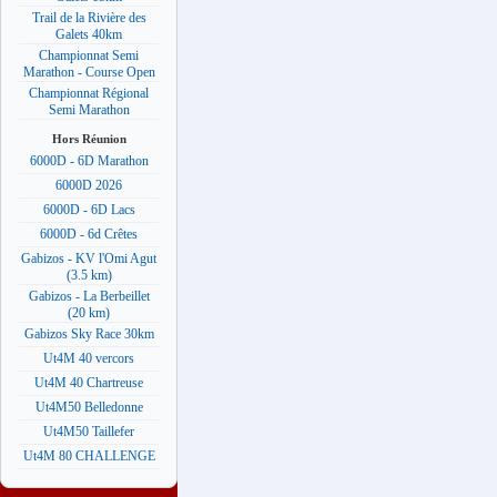
Trail de la Rivière des
Galets 40km
Championnat Semi
Marathon - Course Open
Championnat Régional
Semi Marathon
Hors Réunion
6000D - 6D Marathon
6000D 2026
6000D - 6D Lacs
6000D - 6d Crêtes
Gabizos - KV l'Omi Agut
(3.5 km)
Gabizos - La Berbeillet
(20 km)
Gabizos Sky Race 30km
Ut4M 40 vercors
Ut4M 40 Chartreuse
Ut4M50 Belledonne
Ut4M50 Taillefer
Ut4M 80 CHALLENGE