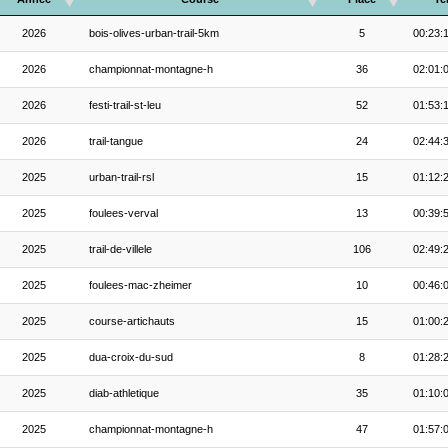
2026
bois-olives-urban-trail-5km
5
00:23:
2026
championnat-montagne-h
36
02:01:
2026
festi-trail-st-leu
52
01:53:
2026
trail-tangue
24
02:44:
2025
urban-trail-rsl
15
01:12:
2025
foulees-verval
13
00:39:
2025
trail-de-villele
106
02:49:
2025
foulees-mac-zheimer
10
00:46:
2025
course-artichauts
15
01:00:
2025
dua-croix-du-sud
8
01:28:
2025
diab-athletique
35
01:10:
2025
championnat-montagne-h
47
01:57: