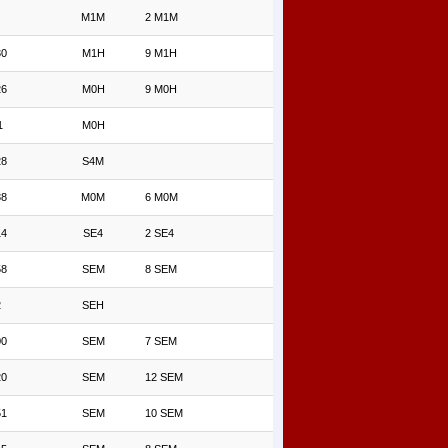
M1M
2 M1M
30
M1H
9 M1H
26
M0H
9 M0H
1
M0H
28
S4M
38
M0M
6 M0M
14
SE4
2 SE4
58
SEM
8 SEM
2
SEH
00
SEM
7 SEM
20
SEM
12 SEM
51
SEM
10 SEM