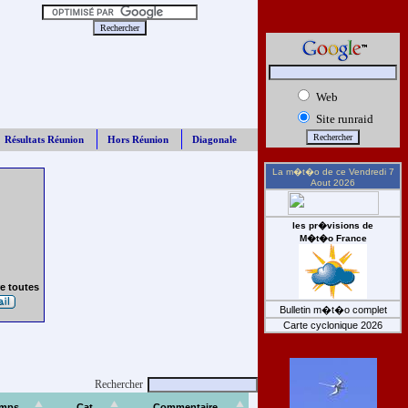
Web
Site runraid
Résultats Réunion
Hors Réunion
Diagonale
La m�t�o de ce
Vendredi 7
Aout 2026
les pr�visions de
M�t�o France
e toutes
Bulletin m�t�o complet
Carte cyclonique 2026
Rechercher
mps
Cat
Commentaire