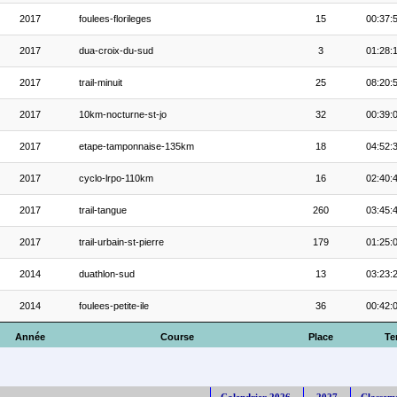
2017
foulees-florileges
15
00:37:
2017
dua-croix-du-sud
3
01:28:
2017
trail-minuit
25
08:20:
2017
10km-nocturne-st-jo
32
00:39:
2017
etape-tamponnaise-135km
18
04:52:
2017
cyclo-lrpo-110km
16
02:40:
2017
trail-tangue
260
03:45:
2017
trail-urbain-st-pierre
179
01:25:
2014
duathlon-sud
13
03:23:
2014
foulees-petite-ile
36
00:42:
Année
Course
Place
Te