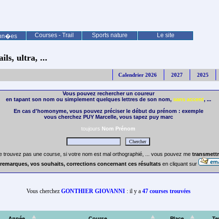
Courses - Trail
Sports nature
Le site
nn�es
ls, ultra, ...
Calendrier 2026
2027
2025
Vous pouvez rechercher un coureur
en tapant son nom ou simplement quelques lettres de son nom,
sans accent
, ...
En cas d'homonyme, vous pouvez préciser le début du prénom : exemple
vous cherchez PUY Marcelle, vous tapez puy marc
toujours
Nom Prénom
e trouvez pas une course, si votre nom est mal orthographié, ... vous pouvez me
transmettr
remarques, vos souhaits, corrections concernant ces résultats
en cliquant sur
Vous cherchez
GONTHIER GIOVANNI
: il y a
47 courses trouvées
Année
Course
Place
Te