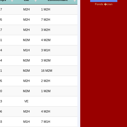
Fonds �cran
17
M2H
1 M2H
05
M2H
7 M2H
17
M2H
3 M2H
31
M2M
4 M2M
24
M1H
3 M1H
54
M2M
3 M2M
21
M2M
16 M2M
05
M2H
2 M2H
20
M2M
1 M2M
23
VE
06
M2H
4 M2H
03
M1H
7 M1H