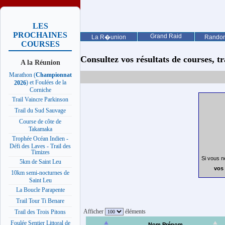
LES
PROCHAINES
Grand Raid
La R�union
Rando
COURSES
Consultez vos résultats de courses, trai
A la Réunion
Marathon (
Championnat
) et Foulées de la
2026
Corniche
Trail Vaincre Parkinson
Trail du Sud Sauvage
Course de côte de
Takamaka
Trophée Océan Indien -
Défi des Laves - Trail des
Timizes
Si vous n
5km de Saint Leu
vos 
10km semi-nocturnes de
Saint Leu
La Boucle Parapente
Trail Tour Ti Benare
Afficher
éléments
Trail des Trois Pitons
Foulée Sentier Littoral de
Nom Prénom