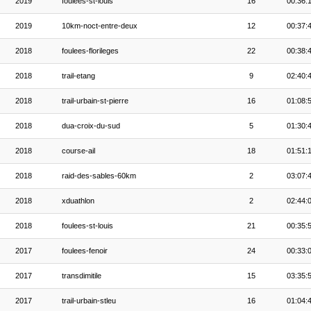
2019
foulees-st-louis
16
00:36:
2019
10km-noct-entre-deux
12
00:37:
2018
foulees-florileges
22
00:38:
2018
trail-etang
9
02:40:
2018
trail-urbain-st-pierre
16
01:08:
2018
dua-croix-du-sud
5
01:30:
2018
course-ail
18
01:51:
2018
raid-des-sables-60km
2
03:07:
2018
xduathlon
2
02:44:
2018
foulees-st-louis
21
00:35:
2017
foulees-fenoir
24
00:33:
2017
transdimitile
15
03:35:
2017
trail-urbain-stleu
16
01:04: