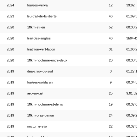
2024
foulees-verval
12
39:02
2023
leu-trail-de-la-liberte
46
01:09:
2020
10km-st-leu
52
00:38:
2020
trail-des-anglais
46
3h04'4
2020
triathlon-vert-lagon
31
01:06:
2020
10km-nocturne-entre-deux
20
00:38:
2019
dua-croix-du-sud
3
01:27:
2019
foulees-solidarun
9
00:34:
2019
arc-en-ciel
25
9:01:3
2019
10km-nocturne-st-denis
19
00:37:
2019
10km-bras-panon
24
00:39:
2019
nocturne-stjo
22
00:37: