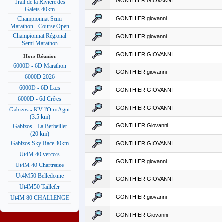
GONTHIER GIOVANNI
Trail de la Rivière des
Galets 40km
GONTHIER giovanni
Championnat Semi
Marathon - Course Open
Championnat Régional
GONTHIER giovanni
Semi Marathon
GONTHIER GIOVANNI
Hors Réunion
6000D - 6D Marathon
GONTHIER giovanni
6000D 2026
6000D - 6D Lacs
GONTHIER GIOVANNI
6000D - 6d Crêtes
GONTHIER GIOVANNI
Gabizos - KV l'Omi Agut
(3.5 km)
GONTHIER Giovanni
Gabizos - La Berbeillet
(20 km)
Gabizos Sky Race 30km
GONTHIER GIOVANNI
Ut4M 40 vercors
GONTHIER giovanni
Ut4M 40 Chartreuse
Ut4M50 Belledonne
GONTHIER GIOVANNI
Ut4M50 Taillefer
GONTHIER giovanni
Ut4M 80 CHALLENGE
GONTHIER Giovanni