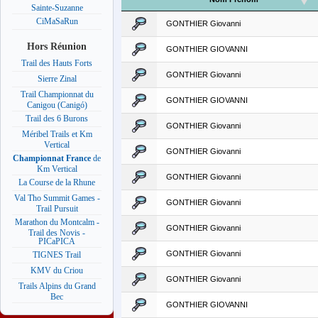
Sainte-Suzanne
CiMaSaRun
GONTHIER Giovanni
Hors Réunion
GONTHIER GIOVANNI
Trail des Hauts Forts
GONTHIER Giovanni
Sierre Zinal
Trail Championnat du
GONTHIER GIOVANNI
Canigou (Canigó)
Trail des 6 Burons
GONTHIER Giovanni
Méribel Trails et Km
Vertical
GONTHIER Giovanni
Championnat France
de
Km Vertical
GONTHIER Giovanni
La Course de la Rhune
Val Tho Summit Games -
GONTHIER Giovanni
Trail Pursuit
Marathon du Montcalm -
GONTHIER Giovanni
Trail des Novis -
PICaPICA
GONTHIER Giovanni
TIGNES Trail
KMV du Criou
GONTHIER Giovanni
Trails Alpins du Grand
Bec
GONTHIER GIOVANNI