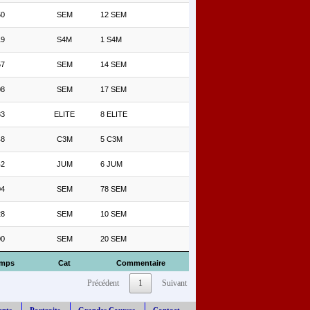
50
SEM
12 SEM
19
S4M
1 S4M
57
SEM
14 SEM
08
SEM
17 SEM
33
ELITE
8 ELITE
48
C3M
5 C3M
42
JUM
6 JUM
04
SEM
78 SEM
28
SEM
10 SEM
00
SEM
20 SEM
mps
Cat
Commentaire
Précédent
1
Suivant