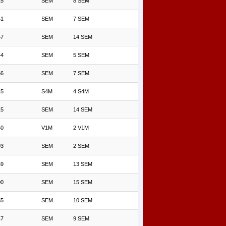
15
SEM
8 SEM
41
SEM
7 SEM
47
SEM
14 SEM
44
SEM
5 SEM
56
SEM
7 SEM
45
S4M
4 S4M
15
SEM
14 SEM
40
V1M
2 V1M
03
SEM
2 SEM
59
SEM
13 SEM
00
SEM
15 SEM
55
SEM
10 SEM
47
SEM
9 SEM