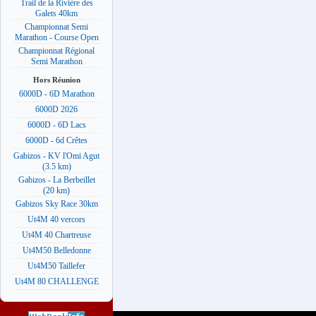
Trail de la Rivière des
Galets 40km
Championnat Semi
Marathon - Course Open
Championnat Régional
Semi Marathon
Hors Réunion
6000D - 6D Marathon
6000D 2026
6000D - 6D Lacs
6000D - 6d Crêtes
Gabizos - KV l'Omi Agut
(3.5 km)
Gabizos - La Berbeillet
(20 km)
Gabizos Sky Race 30km
Ut4M 40 vercors
Ut4M 40 Chartreuse
Ut4M50 Belledonne
Ut4M50 Taillefer
Ut4M 80 CHALLENGE