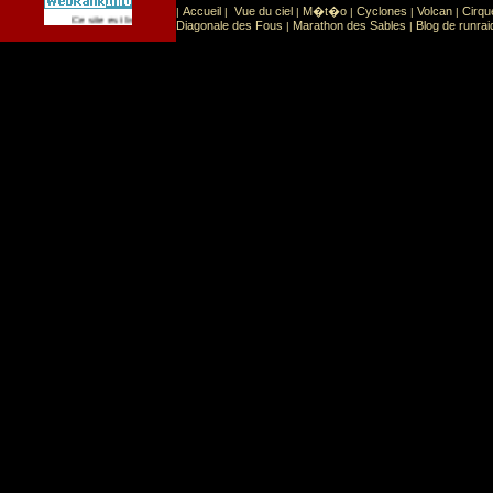
Accueil
Vue du ciel
M�t�o
Cyclones
Volcan
Cirqu
|
|
|
|
|
|
Sport
Sports extr�mes
Ce site est list� dans la cat�gorie
:
Diagonale des Fous
Marathon des Sables
Blog de runrai
|
|