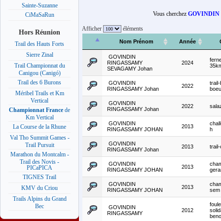
Sainte-Suzanne
Vous cherchez
GOVINDIN
CiMaSaRun
Afficher
éléments
Hors Réunion
Nom Prénom
Année
Trail des Hauts Forts
Sierre Zinal
GOVINDIN
ferne
RINGASSAMY
2024
Trail Championnat du
35k
SEVAGAMY Johan
Canigou (Canigó)
Trail des 6 Burons
GOVINDIN
trail
2022
RINGASSAMY Johan
boeu
Méribel Trails et Km
Vertical
GOVINDIN
2022
sala
RINGASSAMY Johan
Championnat France
de
Km Vertical
GOVINDIN
chall
2013
La Course de la Rhune
RINGASSAMY JOHAN
h
Val Tho Summit Games -
GOVINDIN
Trail Pursuit
2013
trail
RINGASSAMY Johan
Marathon du Montcalm -
Trail des Novis -
GOVINDIN
cha
2013
PICaPICA
RINGASSAMY JOHAN
gera
TIGNES Trail
GOVINDIN
cham
2013
KMV du Criou
RINGASSAMY JOHAN
sem
Trails Alpins du Grand
foul
Bec
GOVINDIN
2012
solid
RINGASSAMY
beno