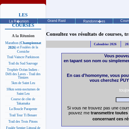
LES
PROCHAINES
Grand Raid
Cours
La R�union
Randonn�es
COURSES
Consultez vos résultats de courses, trai
A la Réunion
Marathon (
Championnat
Calendrier 2026
20
) et Foulées de la
2026
Corniche
Vous pouvez
Trail Vaincre Parkinson
en tapant son nom ou simplemen
Trail du Sud Sauvage
Trophée Océan Indien -
Défi des Laves - Trail des
En cas d'homonyme, vous pouv
Timizes
vous cherchez PUY 
5km de Saint Leu
10km semi-nocturnes de
touj
Saint Leu
Course de côte de
Takamaka
Si vous ne trouvez pas une cours
La Boucle Parapente
pouvez me
transmettre toutes
Trail Tour Ti Benare
concernant ces ré
Trail des Trois Pitons
Foulée Sentier Littoral de