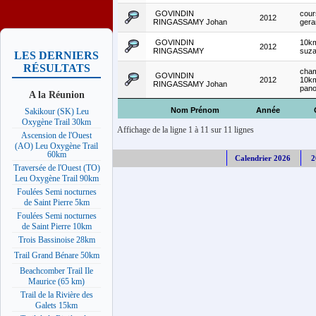
GOVINDIN
cour
2012
RINGASSAMY Johan
ger
GOVINDIN
10km
2012
RINGASSAMY
suz
LES DERNIERS
RÉSULTATS
cham
GOVINDIN
2012
10km
RINGASSAMY Johan
pan
A la Réunion
Nom Prénom
Année
Sakikour (SK) Leu
Oxygène Trail 30km
Affichage de la ligne 1 à 11 sur 11 lignes
Ascension de l'Ouest
(AO) Leu Oxygène Trail
60km
Calendrier 2026
2
Traversée de l'Ouest (TO)
Leu Oxygène Trail 90km
Foulées Semi nocturnes
de Saint Pierre 5km
Foulées Semi nocturnes
de Saint Pierre 10km
Trois Bassinoise 28km
Trail Grand Bénare 50km
Beachcomber Trail Ile
Maurice (65 km)
Trail de la Rivière des
Galets 15km