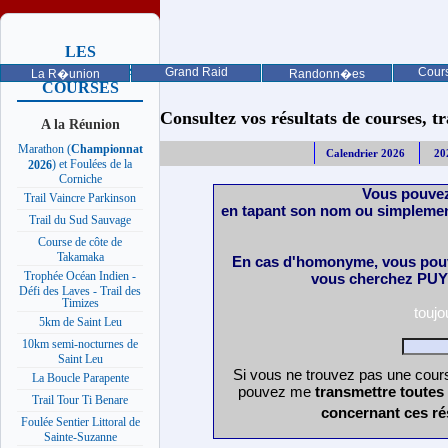
LES
PROCHAINES
Grand Raid
Cours
La R�union
Randonn�es
COURSES
Consultez vos résultats de courses, trai
A la Réunion
Marathon (
Championnat
Calendrier 2026
20
) et Foulées de la
2026
Corniche
Vous pouvez
Trail Vaincre Parkinson
en tapant son nom ou simplemen
Trail du Sud Sauvage
Course de côte de
Takamaka
En cas d'homonyme, vous pouv
Trophée Océan Indien -
vous cherchez PUY 
Défi des Laves - Trail des
Timizes
touj
5km de Saint Leu
10km semi-nocturnes de
Saint Leu
Si vous ne trouvez pas une cours
La Boucle Parapente
pouvez me
transmettre toutes
Trail Tour Ti Benare
concernant ces ré
Foulée Sentier Littoral de
Sainte-Suzanne