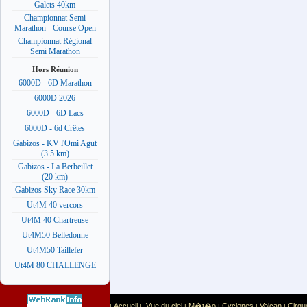
Galets 40km
Championnat Semi
Marathon - Course Open
Championnat Régional
Semi Marathon
Hors Réunion
6000D - 6D Marathon
6000D 2026
6000D - 6D Lacs
6000D - 6d Crêtes
Gabizos - KV l'Omi Agut
(3.5 km)
Gabizos - La Berbeillet
(20 km)
Gabizos Sky Race 30km
Ut4M 40 vercors
Ut4M 40 Chartreuse
Ut4M50 Belledonne
Ut4M50 Taillefer
Ut4M 80 CHALLENGE
Accueil
Vue du ciel
M�t�o
Cyclones
Volcan
Cirqu
|
|
|
|
|
|