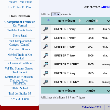
Trail des Trois Pitons
Vous cherchez
GRENI
Un Ti Tour En Plus
Afficher
éléments
Hors Réunion
Nom Prénom
Année
C
Championnat France
de
Km Vertical
GRENIER Thierry
2009
ultra-c
Trail des Hauts Forts
Sierre Zinal
GRENIER Thierry
2008
millau
Trail Championnat du
Canigou (Canigó)
GRENIER Thierry
2007
millau
Trail des 6 Burons
Méribel Trails et Km
GRENIER Thierry
2006
millau
Vertical
La Course de la Rhune
GRENIER THIERRY
2005
sainte
Val Tho Summit Games -
Trail Pursuit
GRENIER Thierry
2005
millau
Marathon du Montcalm -
Trail des Novis -
GRENIER THIERRY
2004
sainte
PICaPICA
TIGNES Trail
Nom Prénom
Année
C
Trail des Etoiles 05
Affichage de la ligne 1 à 7 sur 7 lignes
KMV du Criou
Calendrier 2026
2