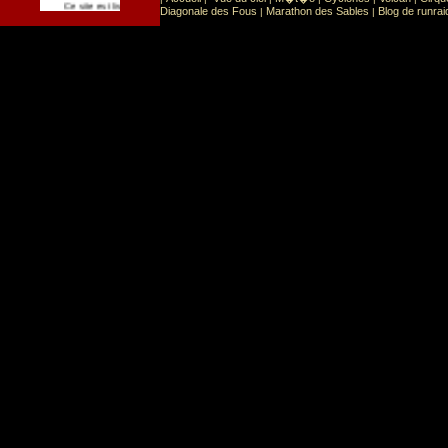
Sport
Sports extr�mes
Ce site est list� dans la cat�gorie
:
Diagonale des Fous
Marathon des Sables
Blog de runrai
|
|