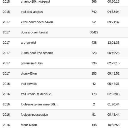
2018
champ-10km-st-paul
366
00:50:13
2018
trail-des-anglais
742
04:33:04
2017
xtrail-courchevel-54km
52
09:21:37
2017
dossard-zembrocal
80422
2017
arc-en-ciel
438
13:01:36
2017
10km-nocturne-stdenis
223
00:49:23
2017
geranium-15km
336
02:22:15
2017
dtour-45km
153
09:43:52
2016
trail-ekwalis
42
05:44:31
2016
trail-urbain-st-denis-25
173
02:33:08
2016
foulees-ste-suzanne-30km
2
01:20:44
2016
foulees-possession
91
00:48:44
2016
dtour-60km
148
10:55:55