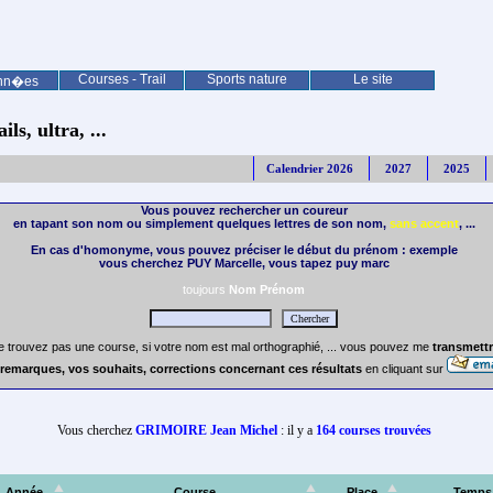
Courses - Trail
Sports nature
Le site
nn�es
ls, ultra, ...
Calendrier 2026
2027
2025
Vous pouvez rechercher un coureur
en tapant son nom ou simplement quelques lettres de son nom,
sans accent
, ...
En cas d'homonyme, vous pouvez préciser le début du prénom : exemple
vous cherchez PUY Marcelle, vous tapez puy marc
toujours
Nom Prénom
e trouvez pas une course, si votre nom est mal orthographié, ... vous pouvez me
transmettr
remarques, vos souhaits, corrections concernant ces résultats
en cliquant sur
Vous cherchez
GRIMOIRE Jean Michel
: il y a
164 courses trouvées
Année
Course
Place
Temps