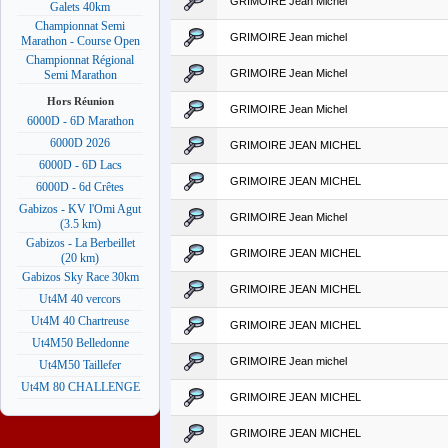
GRIMOIRE Jean Michel
Galets 40km
Championnat Semi
GRIMOIRE Jean michel
Marathon - Course Open
Championnat Régional
GRIMOIRE Jean Michel
Semi Marathon
Hors Réunion
GRIMOIRE Jean Michel
6000D - 6D Marathon
6000D 2026
GRIMOIRE JEAN MICHEL
6000D - 6D Lacs
GRIMOIRE JEAN MICHEL
6000D - 6d Crêtes
Gabizos - KV l'Omi Agut
GRIMOIRE Jean Michel
(3.5 km)
Gabizos - La Berbeillet
GRIMOIRE JEAN MICHEL
(20 km)
Gabizos Sky Race 30km
GRIMOIRE JEAN MICHEL
Ut4M 40 vercors
Ut4M 40 Chartreuse
GRIMOIRE JEAN MICHEL
Ut4M50 Belledonne
GRIMOIRE Jean michel
Ut4M50 Taillefer
Ut4M 80 CHALLENGE
GRIMOIRE JEAN MICHEL
GRIMOIRE JEAN MICHEL