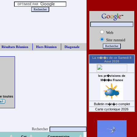
Web
Site runraid
Résultats Réunion
Hors Réunion
Diagonale
La m�t�o de ce
Samedi 8
Aout 2026
les pr�visions de
M�t�o France
e toutes
Bulletin m�t�o complet
Carte cyclonique 2026
Rechercher
Cat
Commentaire