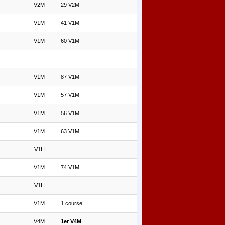
V2M
29 V2M
V1M
41 V1M
V1M
60 V1M
V1M
87 V1M
V1M
57 V1M
V1M
56 V1M
V1M
63 V1M
V1H
V1M
74 V1M
V1H
V1M
1 course
V4M
1er V4M