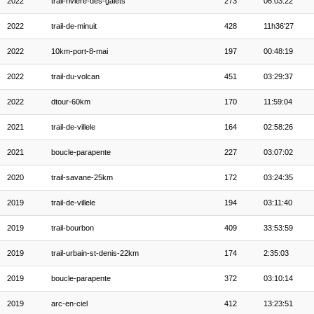
2022
trail-riviere-des-galets
273
06:03:22
2022
trail-de-minuit
428
11h36'27
2022
10km-port-8-mai
197
00:48:19
2022
trail-du-volcan
451
03:29:37
2022
dtour-60km
170
11:59:04
2021
trail-de-villele
164
02:58:26
2021
boucle-parapente
227
03:07:02
2020
trail-savane-25km
172
03:24:35
2019
trail-de-villele
194
03:11:40
2019
trail-bourbon
409
33:53:59
2019
trail-urbain-st-denis-22km
174
2:35:03
2019
boucle-parapente
372
03:10:14
2019
arc-en-ciel
412
13:23:51