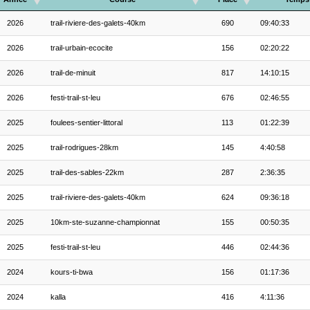
2026
trail-riviere-des-galets-40km
690
09:40:33
2026
trail-urbain-ecocite
156
02:20:22
2026
trail-de-minuit
817
14:10:15
2026
festi-trail-st-leu
676
02:46:55
2025
foulees-sentier-littoral
113
01:22:39
2025
trail-rodrigues-28km
145
4:40:58
2025
trail-des-sables-22km
287
2:36:35
2025
trail-riviere-des-galets-40km
624
09:36:18
2025
10km-ste-suzanne-championnat
155
00:50:35
2025
festi-trail-st-leu
446
02:44:36
2024
kours-ti-bwa
156
01:17:36
2024
kalla
416
4:11:36