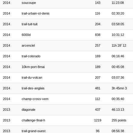
2014
soucoupe
143
11:23:08
2014
trail-urbain-st-denis
116
02:30:20
2014
trail-tuit-tuit
204
03:58:05
2014
6000d
838
10:31:12
2014
arcenciel
257
11h 28' 12
2014
trail-colorado
169
06:16:46
2014
10km-port-8mai
189
00:45:08
2014
trail-du-volcan
207
03:07:36
2014
trail-des-anglais
481
3h 45mn 3
2014
champ-cross-vem
112
00:35:40
2013
diagonale
437
46:13:13
2013
challenge-final-h
1219
255 points
2013
trail-grand-ouest
96
08:56:38