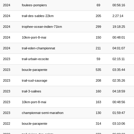
2024
foulees-pompiers
69
00:56:16
2024
trail-des-sables-22km
205
2:27:14
2024
trophee-ocean-indien-71km
299
19:18:25
2024
10km-port-8-mai
150
00:48:01
2024
trail-eden-championnat
211
04:01:07
2023
trail-urbain-ecocite
59
02:15:11
2023
boucle-parapente
535
03:35:44
2023
trail-sud-sauvage
208
02:35:26
2023
trail-3-salines
160
04:18:59
2023
10km-port-8-mai
163
00:48:56
2023
championnat-semi-marathon
130
01:59:47
2022
boucle-parapente
314
03:10:06