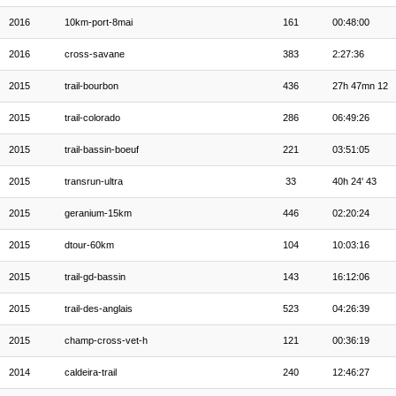
2016
10km-port-8mai
161
00:48:00
2016
cross-savane
383
2:27:36
2015
trail-bourbon
436
27h 47mn 12
2015
trail-colorado
286
06:49:26
2015
trail-bassin-boeuf
221
03:51:05
2015
transrun-ultra
33
40h 24' 43
2015
geranium-15km
446
02:20:24
2015
dtour-60km
104
10:03:16
2015
trail-gd-bassin
143
16:12:06
2015
trail-des-anglais
523
04:26:39
2015
champ-cross-vet-h
121
00:36:19
2014
caldeira-trail
240
12:46:27