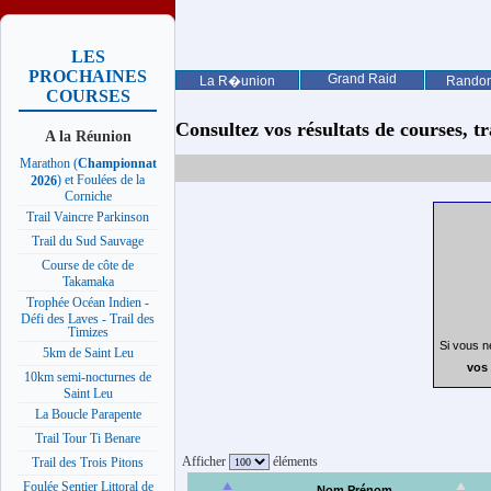
LES
PROCHAINES
Grand Raid
La R�union
Rando
COURSES
Consultez vos résultats de courses, trai
A la Réunion
Marathon (
Championnat
) et Foulées de la
2026
Corniche
Trail Vaincre Parkinson
Trail du Sud Sauvage
Course de côte de
Takamaka
Trophée Océan Indien -
Défi des Laves - Trail des
Timizes
Si vous n
5km de Saint Leu
vos 
10km semi-nocturnes de
Saint Leu
La Boucle Parapente
Trail Tour Ti Benare
Afficher
éléments
Trail des Trois Pitons
Foulée Sentier Littoral de
Nom Prénom