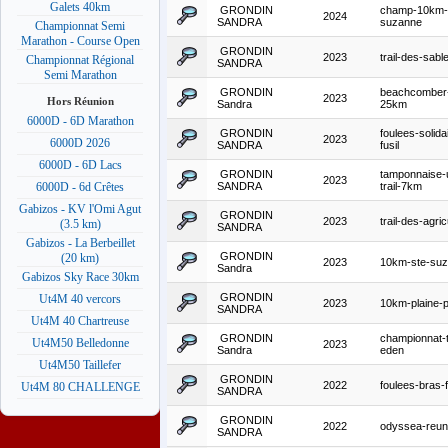
Galets 40km
GRONDIN
champ-10km-
2024
SANDRA
suzanne
Championnat Semi
Marathon - Course Open
GRONDIN
2023
trail-des-sab
Championnat Régional
SANDRA
Semi Marathon
GRONDIN
beachcomber-t
2023
Hors Réunion
Sandra
25km
6000D - 6D Marathon
GRONDIN
foulees-solida
2023
6000D 2026
SANDRA
fusil
6000D - 6D Lacs
GRONDIN
tamponnaise-
2023
SANDRA
trail-7km
6000D - 6d Crêtes
Gabizos - KV l'Omi Agut
GRONDIN
2023
trail-des-agri
(3.5 km)
SANDRA
Gabizos - La Berbeillet
GRONDIN
(20 km)
2023
10km-ste-su
Sandra
Gabizos Sky Race 30km
GRONDIN
Ut4M 40 vercors
2023
10km-plaine-p
SANDRA
Ut4M 40 Chartreuse
GRONDIN
championnat-tr
Ut4M50 Belledonne
2023
Sandra
eden
Ut4M50 Taillefer
GRONDIN
2022
foulees-bras-f
Ut4M 80 CHALLENGE
SANDRA
GRONDIN
2022
odyssea-reun
SANDRA