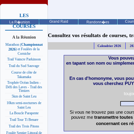
LES
PROCHAINES
Grand Raid
Cours
La R�union
Randonn�es
COURSES
Consultez vos résultats de courses, trai
A la Réunion
Marathon (
Championnat
Calendrier 2026
20
) et Foulées de la
2026
Corniche
Vous pouvez
Trail Vaincre Parkinson
en tapant son nom ou simplemen
Trail du Sud Sauvage
Course de côte de
Takamaka
En cas d'homonyme, vous pouv
Trophée Océan Indien -
vous cherchez PUY 
Défi des Laves - Trail des
Timizes
touj
5km de Saint Leu
10km semi-nocturnes de
Saint Leu
Si vous ne trouvez pas une cours
La Boucle Parapente
pouvez me
transmettre toutes
Trail Tour Ti Benare
concernant ces ré
Trail des Trois Pitons
Foulée Sentier Littoral de