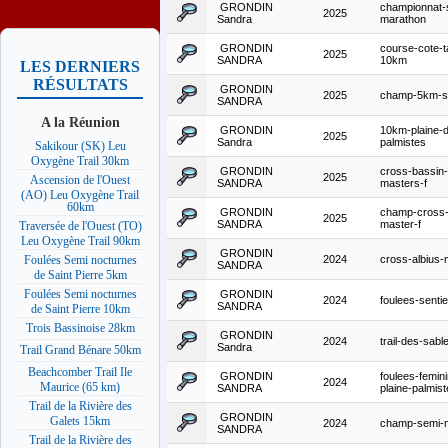
GRONDIN
championnat-
2025
Sandra
marathon
GRONDIN
course-cote-
2025
SANDRA
10km
LES DERNIERS
RÉSULTATS
GRONDIN
2025
champ-5km-sa
SANDRA
A la Réunion
GRONDIN
10km-plaine-
2025
Sandra
palmistes
Sakikour (SK) Leu
Oxygène Trail 30km
GRONDIN
cross-bassin-
2025
Ascension de l'Ouest
SANDRA
masters-f
(AO) Leu Oxygène Trail
60km
GRONDIN
champ-cross-
2025
SANDRA
master-f
Traversée de l'Ouest (TO)
Leu Oxygène Trail 90km
GRONDIN
2024
cross-albius-
Foulées Semi nocturnes
SANDRA
de Saint Pierre 5km
Foulées Semi nocturnes
GRONDIN
2024
foulees-sentier
SANDRA
de Saint Pierre 10km
Trois Bassinoise 28km
GRONDIN
2024
trail-des-sab
Sandra
Trail Grand Bénare 50km
Beachcomber Trail Ile
GRONDIN
foulees-femin
2024
Maurice (65 km)
SANDRA
plaine-palmis
Trail de la Rivière des
GRONDIN
Galets 15km
2024
champ-semi-
SANDRA
Trail de la Rivière des