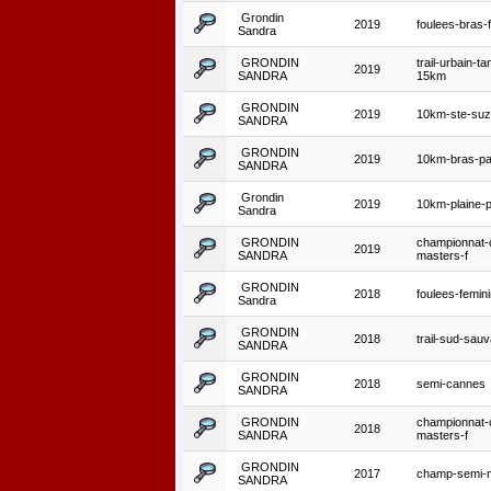
Grondin
2019
foulees-bras-f
Sandra
GRONDIN
trail-urbain-t
2019
SANDRA
15km
GRONDIN
2019
10km-ste-suz
SANDRA
GRONDIN
2019
10km-bras-p
SANDRA
Grondin
2019
10km-plaine-p
Sandra
GRONDIN
championnat-
2019
SANDRA
masters-f
GRONDIN
2018
foulees-femin
Sandra
GRONDIN
2018
trail-sud-sau
SANDRA
GRONDIN
2018
semi-cannes
SANDRA
GRONDIN
championnat-
2018
SANDRA
masters-f
GRONDIN
2017
champ-semi-
SANDRA