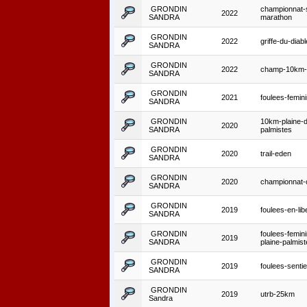
GRONDIN
championnat-
2022
SANDRA
marathon
GRONDIN
2022
griffe-du-dia
SANDRA
GRONDIN
2022
champ-10km-s
SANDRA
GRONDIN
2021
foulees-femin
SANDRA
GRONDIN
10km-plaine-
2020
SANDRA
palmistes
GRONDIN
2020
trail-eden
SANDRA
GRONDIN
2020
championnat-
SANDRA
GRONDIN
2019
foulees-en-lib
SANDRA
GRONDIN
foulees-femin
2019
SANDRA
plaine-palmis
GRONDIN
2019
foulees-sentier
SANDRA
GRONDIN
2019
utrb-25km
Sandra