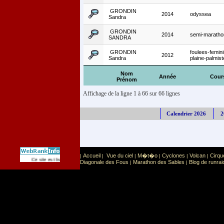
GRONDIN
2014
odyssea
Sandra
GRONDIN
2014
semi-maratho
SANDRA
GRONDIN
foulees-femin
2012
Sandra
plaine-palmis
Nom
Année
Cour
Prénom
Affichage de la ligne 1 à 66 sur 66 lignes
Calendrier 2026
2
Accueil
Vue du ciel
M�t�o
Cyclones
Volcan
Cirqu
|
|
|
|
|
|
Sport
Sports extr�mes
Ce site est list� dans la cat�gorie
:
Diagonale des Fous
Marathon des Sables
Blog de runrai
|
|