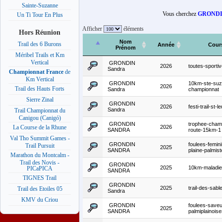
Sainte-Suzanne
Vous cherchez
GRONDI
Un Ti Tour En Plus
Afficher
éléments
Hors Réunion
Nom
Trail des 6 Burons
Année
Cour
Prénom
Méribel Trails et Km
Vertical
GRONDIN
2026
toutes-sport
Sandra
Championnat France
de
Km Vertical
GRONDIN
10km-ste-suz
2026
Trail des Hauts Forts
Sandra
championnat
Sierre Zinal
GRONDIN
2026
festi-trail-st-le
Sandra
Trail Championnat du
Canigou (Canigó)
GRONDIN
trophee-cham
2026
La Course de la Rhune
SANDRA
route-15km-1
Val Tho Summit Games -
GRONDIN
foulees-femin
Trail Pursuit
2025
SANDRA
plaine-palmis
Marathon du Montcalm -
Trail des Novis -
GRONDIN
2025
10km-maladie
PICaPICA
SANDRA
TIGNES Trail
GRONDIN
2025
trail-des-sab
Trail des Etoiles 05
Sandra
KMV du Criou
GRONDIN
foulees-saveu
2025
SANDRA
palmiplainois