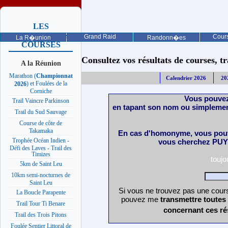
LES
PROCHAINES
Grand Raid
Cours
La R�union
Randonn�es
COURSES
Consultez vos résultats de courses, trai
A la Réunion
Marathon (
Championnat
Calendrier 2026
20
) et Foulées de la
2026
Corniche
Vous pouvez
Trail Vaincre Parkinson
en tapant son nom ou simplemen
Trail du Sud Sauvage
Course de côte de
Takamaka
En cas d'homonyme, vous pouv
Trophée Océan Indien -
vous cherchez PUY 
Défi des Laves - Trail des
Timizes
touj
5km de Saint Leu
10km semi-nocturnes de
Saint Leu
Si vous ne trouvez pas une cours
La Boucle Parapente
pouvez me
transmettre toutes
Trail Tour Ti Benare
concernant ces ré
Trail des Trois Pitons
Foulée Sentier Littoral de