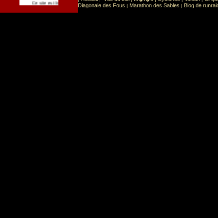
Sport
Sports extr�mes
Ce site est list� dans la cat�gorie
:
Diagonale des Fous
Marathon des Sables
Blog de runrai
|
|