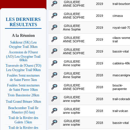
GRULIERE
2019
trail-bourbo
ANNE SOPHIE
GRULIERE
2019
cimasa
ANNE SOPHIE
LES DERNIERS
RÉSULTATS
GRULIERE
2019
royal-raid-
Anne Sophie
A la Réunion
GRULIERE
cilaos-wom
2019
ANNE SOPHIE
trail
Sakikour (SK) Leu
Oxygène Trail 30km
GRULIERE
2019
bassin-vital
Ascension de l'Ouest
ANNE SOPHIE
(AO) Leu Oxygène Trail
60km
GRULIERE
2019
caldeira-48
Anne sophie
Traversée de l'Ouest (TO)
Leu Oxygène Trail 90km
GRULIERE
2018
mascareign
Foulées Semi nocturnes
Anne Sophie
de Saint Pierre 5km
Foulées Semi nocturnes
GRULIERE
boucle-
2018
ANNE SOPHIE
parapente
de Saint Pierre 10km
Trois Bassinoise 28km
GRULIERE
2018
trail-colorad
anne sophie
Trail Grand Bénare 50km
Beachcomber Trail Ile
GRULIERE
2018
trail-volcan
Maurice (65 km)
anne sophie
Trail de la Rivière des
GRULIERE
Galets 15km
2018
bassin-vital
anne sophie
Trail de la Rivière des