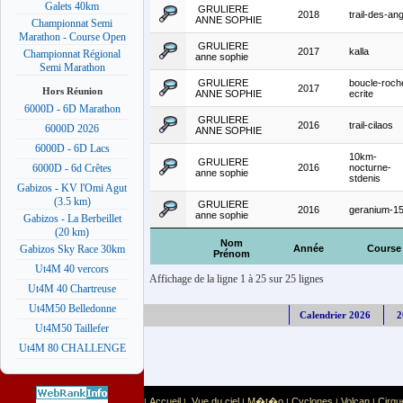
Galets 40km
GRULIERE
2018
trail-des-ang
ANNE SOPHIE
Championnat Semi
Marathon - Course Open
GRULIERE
2017
kalla
Championnat Régional
anne sophie
Semi Marathon
GRULIERE
boucle-roch
2017
Hors Réunion
ANNE SOPHIE
ecrite
6000D - 6D Marathon
GRULIERE
2016
trail-cilaos
6000D 2026
ANNE SOPHIE
6000D - 6D Lacs
10km-
GRULIERE
2016
nocturne-
6000D - 6d Crêtes
anne sophie
stdenis
Gabizos - KV l'Omi Agut
(3.5 km)
GRULIERE
2016
geranium-1
anne sophie
Gabizos - La Berbeillet
(20 km)
Nom
Année
Course
Gabizos Sky Race 30km
Prénom
Ut4M 40 vercors
Affichage de la ligne 1 à 25 sur 25 lignes
Ut4M 40 Chartreuse
Ut4M50 Belledonne
Calendrier 2026
2
Ut4M50 Taillefer
Ut4M 80 CHALLENGE
Accueil
Vue du ciel
M�t�o
Cyclones
Volcan
Cirqu
|
|
|
|
|
|