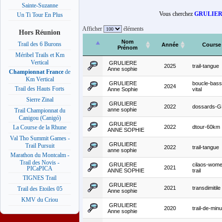
Sainte-Suzanne
Vous cherchez
GRULIERE
Un Ti Tour En Plus
Afficher
éléments
Hors Réunion
Nom
Trail des 6 Burons
Année
Course
Prénom
Méribel Trails et Km
Vertical
GRULIERE
2025
trail-tangue
Anne sophie
Championnat France
de
Km Vertical
GRULIERE
boucle-bass
2024
Trail des Hauts Forts
Anne Sophie
vital
Sierre Zinal
GRULIERE
2022
dossards-
anne sophie
Trail Championnat du
Canigou (Canigó)
GRULIERE
2022
dtour-60km
La Course de la Rhune
ANNE SOPHIE
Val Tho Summit Games -
GRULIERE
Trail Pursuit
2022
trail-tangue
anne sophie
Marathon du Montcalm -
Trail des Novis -
GRULIERE
cilaos-wom
2021
PICaPICA
ANNE SOPHIE
trail
TIGNES Trail
GRULIERE
2021
transdimitile
Trail des Etoiles 05
Anne sophie
KMV du Criou
GRULIERE
2020
trail-de-minu
Anne sophie