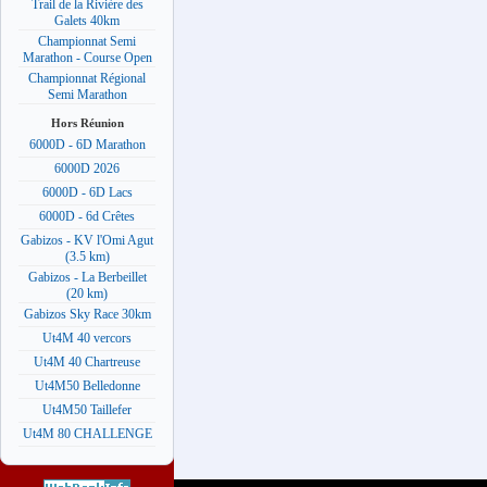
Trail de la Rivière des
Galets 40km
Championnat Semi
Marathon - Course Open
Championnat Régional
Semi Marathon
Hors Réunion
6000D - 6D Marathon
6000D 2026
6000D - 6D Lacs
6000D - 6d Crêtes
Gabizos - KV l'Omi Agut
(3.5 km)
Gabizos - La Berbeillet
(20 km)
Gabizos Sky Race 30km
Ut4M 40 vercors
Ut4M 40 Chartreuse
Ut4M50 Belledonne
Ut4M50 Taillefer
Ut4M 80 CHALLENGE