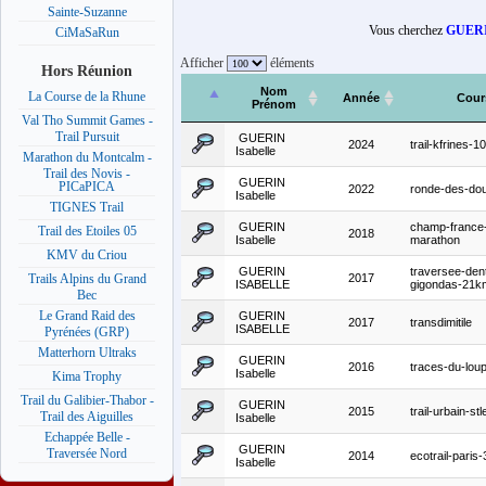
Sainte-Suzanne
Vous cherchez
GUERIN
CiMaSaRun
Afficher
éléments
Hors Réunion
Nom
La Course de la Rhune
Année
Cour
Prénom
Val Tho Summit Games -
Trail Pursuit
GUERIN
2024
trail-kfrines-
Isabelle
Marathon du Montcalm -
Trail des Novis -
GUERIN
PICaPICA
2022
ronde-des-dou
Isabelle
TIGNES Trail
GUERIN
champ-france
Trail des Etoiles 05
2018
Isabelle
marathon
KMV du Criou
GUERIN
traversee-dent
2017
Trails Alpins du Grand
ISABELLE
gigondas-21k
Bec
Le Grand Raid des
GUERIN
2017
transdimitile
ISABELLE
Pyrénées (GRP)
Matterhorn Ultraks
GUERIN
2016
traces-du-lou
Isabelle
Kima Trophy
Trail du Galibier-Thabor -
GUERIN
2015
trail-urbain-stl
Trail des Aiguilles
Isabelle
Echappée Belle -
GUERIN
Traversée Nord
2014
ecotrail-paris
Isabelle