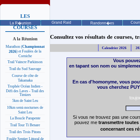
LES
PROCHAINES
Grand Raid
Cours
La R�union
Randonn�es
COURSES
Consultez vos résultats de courses, trai
A la Réunion
Marathon (
Championnat
Calendrier 2026
20
) et Foulées de la
2026
Corniche
Vous pouvez
Trail Vaincre Parkinson
en tapant son nom ou simplemen
Trail du Sud Sauvage
Course de côte de
Takamaka
En cas d'homonyme, vous pouv
Trophée Océan Indien -
vous cherchez PUY 
Défi des Laves - Trail des
Timizes
touj
5km de Saint Leu
10km semi-nocturnes de
Saint Leu
Si vous ne trouvez pas une cours
La Boucle Parapente
pouvez me
transmettre toutes
Trail Tour Ti Benare
concernant ces ré
Trail des Trois Pitons
Foulée Sentier Littoral de