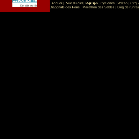
Accueil
Vue du ciel
M�t�o
Cyclones
Volcan
Cirqu
|
|
|
|
|
|
Sport
Sports extr�mes
Ce site est list� dans la cat�gorie
:
Diagonale des Fous
Marathon des Sables
Blog de runrai
|
|