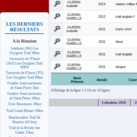
GUERIN
2014
viaduc-millau-f
Isabelle
GUERIN
2012
trail-anglais-f
ISABELLE
LES DERNIERS
GUERIN
RÉSULTATS
2011
trans-cinor
Isabelle
GUERIN
A la Réunion
2011
dtour
ISABELLE
Sakikour (SK) Leu
GUERIN
Oxygène Trail 30km
2011
trail-anglais
ISABELLE
Ascension de l'Ouest
(AO) Leu Oxygène Trail
GUERIN
2011
tangue
60km
ISABELLE
Traversée de l'Ouest (TO)
Leu Oxygène Trail 90km
Nom
Année
Cour
Prénom
Foulées Semi nocturnes
de Saint Pierre 5km
Affichage de la ligne 1 à 14 sur 14 lignes
Foulées Semi nocturnes
de Saint Pierre 10km
Calendrier 2026
2
Trois Bassinoise 28km
Trail Grand Bénare 50km
Beachcomber Trail Ile
Maurice (65 km)
Trail de la Rivière des
Galets 15km