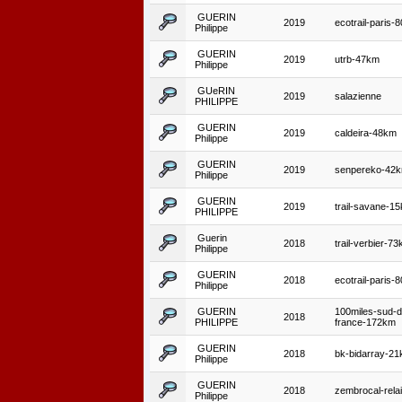
GUERIN
2019
ecotrail-paris-
Philippe
GUERIN
2019
utrb-47km
Philippe
GUeRIN
2019
salazienne
PHILIPPE
GUERIN
2019
caldeira-48km
Philippe
GUERIN
2019
senpereko-42
Philippe
GUERIN
2019
trail-savane-1
PHILIPPE
Guerin
2018
trail-verbier-7
Philippe
GUERIN
2018
ecotrail-paris-
Philippe
GUERIN
100miles-sud-d
2018
PHILIPPE
france-172km
GUERIN
2018
bk-bidarray-2
Philippe
GUERIN
2018
zembrocal-rela
Philippe