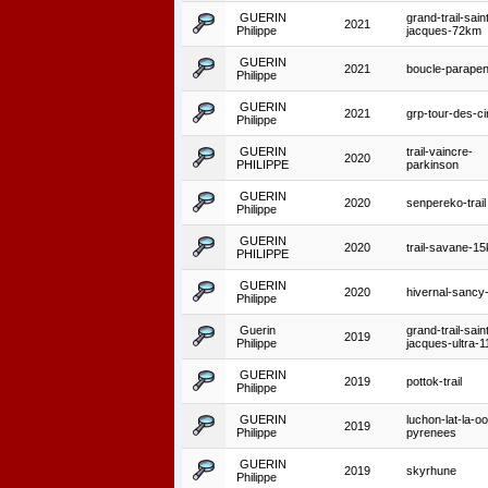
GUERIN
grand-trail-sain
2021
Philippe
jacques-72km
GUERIN
2021
boucle-parapen
Philippe
GUERIN
2021
grp-tour-des-c
Philippe
GUERIN
trail-vaincre-
2020
PHILIPPE
parkinson
GUERIN
2020
senpereko-trail
Philippe
GUERIN
2020
trail-savane-1
PHILIPPE
GUERIN
2020
hivernal-sanc
Philippe
Guerin
grand-trail-sain
2019
Philippe
jacques-ultra-1
GUERIN
2019
pottok-trail
Philippe
GUERIN
luchon-lat-la-oo
2019
Philippe
pyrenees
GUERIN
2019
skyrhune
Philippe