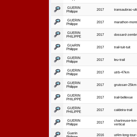
GUERIN
2017
transaubrac-ult
Philippe
GUERIN
2017
marathon-mont
Philippe
GUERIN
2017
dossard-zembr
PHILIPPE
GUeRIN
2017
trail-tuit-tuit
Philippe
GUERIN
2017
leu-trail
Philippe
GUERIN
2017
utrb-47km
Philippe
GUERIN
2017
gruissan-25km
Philippe
GUERIN
2017
trail-bellevue
PHILIPPE
GUERIN
2017
caldeira-trail
PHILIPPE
GUERIN
chartreuse-km
2017
Philippe
vertical
Guerin
2016
ut4m-long-tou
Philippe