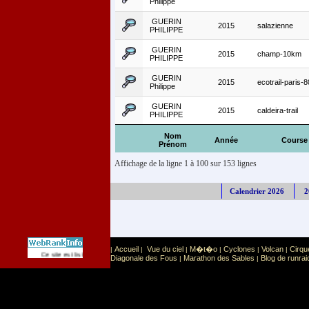
Philippe
GUERIN
2015
salazienne
PHILIPPE
GUERIN
2015
champ-10km
PHILIPPE
GUERIN
2015
ecotrail-paris-
Philippe
GUERIN
2015
caldeira-trail
PHILIPPE
Nom
Année
Course
Prénom
Affichage de la ligne 1 à 100 sur 153 lignes
Calendrier 2026
2
Accueil
Vue du ciel
M�t�o
Cyclones
Volcan
Cirqu
|
|
|
|
|
|
Sport
Sports extr�mes
Ce site est list� dans la cat�gorie
:
Diagonale des Fous
Marathon des Sables
Blog de runrai
|
|