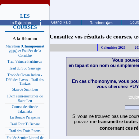
LES
PROCHAINES
Grand Raid
Cours
La R�union
Randonn�es
COURSES
Consultez vos résultats de courses, trai
A la Réunion
Marathon (
Championnat
Calendrier 2026
20
) et Foulées de la
2026
Corniche
Vous pouvez
Trail Vaincre Parkinson
en tapant son nom ou simplemen
Trail du Sud Sauvage
Trophée Océan Indien -
Défi des Laves - Trail des
En cas d'homonyme, vous pouv
Timizes
vous cherchez PUY 
5km de Saint Leu
10km semi-nocturnes de
touj
Saint Leu
Course de côte de
Takamaka
Si vous ne trouvez pas une cours
La Boucle Parapente
pouvez me
transmettre toutes
Trail Tour Ti Benare
concernant ces ré
Trail des Trois Pitons
Foulée Sentier Littoral de