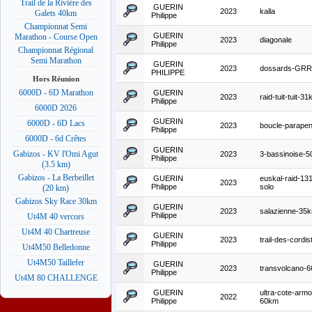
Trail de la Rivière des
GUERIN
2023
kalla
Galets 40km
Philippe
Championnat Semi
GUERIN
Marathon - Course Open
2023
diagonale
Philippe
Championnat Régional
Semi Marathon
GUERIN
2023
dossards-GRR
PHILIPPE
Hors Réunion
6000D - 6D Marathon
GUERIN
2023
raid-tuit-tuit-3
Philippe
6000D 2026
GUERIN
6000D - 6D Lacs
2023
boucle-parapen
Philippe
6000D - 6d Crêtes
GUERIN
Gabizos - KV l'Omi Agut
2023
3-bassinoise-
Philippe
(3.5 km)
Gabizos - La Berbeillet
GUERIN
euskal-raid-13
2023
Philippe
solo
(20 km)
Gabizos Sky Race 30km
GUERIN
2023
salazienne-35
Philippe
Ut4M 40 vercors
Ut4M 40 Chartreuse
GUERIN
2023
trail-des-cordis
Philippe
Ut4M50 Belledonne
Ut4M50 Taillefer
GUERIN
2023
transvolcano-
Philippe
Ut4M 80 CHALLENGE
GUERIN
ultra-cote-armo
2022
Philippe
60km