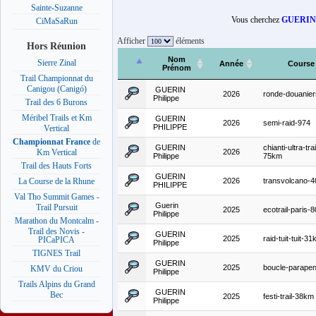
Sainte-Suzanne
Vous cherchez
GUERIN
CiMaSaRun
Afficher
éléments
Hors Réunion
Nom
Sierre Zinal
Année
Course
Prénom
Trail Championnat du
Canigou (Canigó)
GUERIN
2026
ronde-douanier
Philippe
Trail des 6 Burons
Méribel Trails et Km
GUERIN
2026
semi-raid-974
PHILIPPE
Vertical
Championnat France
de
GUERIN
chianti-ultra-trai
2026
Km Vertical
Philippe
75km
Trail des Hauts Forts
GUERIN
2026
transvolcano-
La Course de la Rhune
PHILIPPE
Val Tho Summit Games -
Guerin
Trail Pursuit
2025
ecotrail-paris-
Philippe
Marathon du Montcalm -
Trail des Novis -
GUERIN
2025
raid-tuit-tuit-3
PICaPICA
Philippe
TIGNES Trail
GUERIN
2025
boucle-parapen
KMV du Criou
Philippe
Trails Alpins du Grand
GUERIN
Bec
2025
festi-trail-38km
Philippe