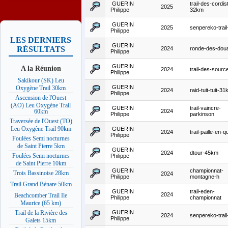
GUERIN
trail-des-cordis
2025
Philippe
32km
GUERIN
2025
senpereko-trai
Philippe
LES DERNIERS
GUERIN
RÉSULTATS
2024
ronde-des-dou
Philippe
GUERIN
A la Réunion
2024
trail-des-sourc
Philippe
Sakikour (SK) Leu
GUERIN
Oxygène Trail 30km
2024
raid-tuit-tuit-3
Philippe
Ascension de l'Ouest
(AO) Leu Oxygène Trail
GUERIN
trail-vaincre-
2024
60km
Philippe
parkinson
Traversée de l'Ouest (TO)
Leu Oxygène Trail 90km
GUERIN
2024
trail-paille-en-
Philippe
Foulées Semi nocturnes
de Saint Pierre 5km
GUERIN
2024
dtour-45km
Foulées Semi nocturnes
Philippe
de Saint Pierre 10km
GUERIN
championnat-
Trois Bassinoise 28km
2024
Philippe
montagne-h
Trail Grand Bénare 50km
GUERIN
trail-eden-
2024
Beachcomber Trail Ile
Philippe
championnat
Maurice (65 km)
GUERIN
Trail de la Rivière des
2024
senpereko-trai
Philippe
Galets 15km