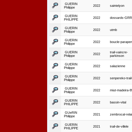
GUERIN
2022
saintelyon
Philippe
GUERIN
2022
dossards-GRR
PHILIPPE
GUERIN
2022
utmb
Philippe
GUERIN
2022
boucle-parapen
Philippe
GUERIN
trail-vaincre-
2022
Philippe
parkinson
GUERIN
2022
salazienne
Philippe
GUERIN
2022
senpereko-trai
Philippe
GUERIN
2022
miut-madeira-
Philippe
GUERIN
2022
bassin-vital
PHILIPPE
GUeRIN
2021
zembrocal-rela
Philippe
GUERIN
2021
trail-de-villele
PHILIPPE