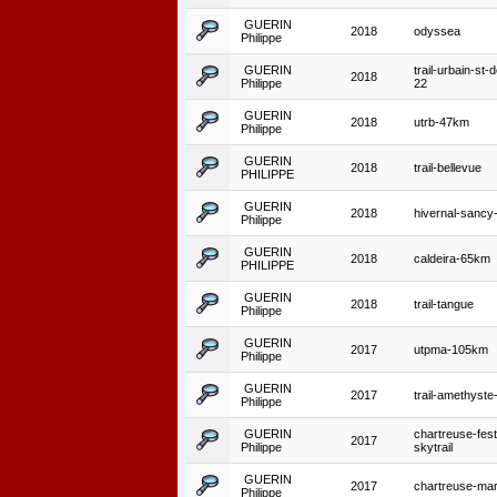
GUERIN
2018
odyssea
Philippe
GUERIN
trail-urbain-st-
2018
Philippe
22
GUERIN
2018
utrb-47km
Philippe
GUERIN
2018
trail-bellevue
PHILIPPE
GUERIN
2018
hivernal-sanc
Philippe
GUERIN
2018
caldeira-65km
PHILIPPE
GUERIN
2018
trail-tangue
Philippe
GUERIN
2017
utpma-105km
Philippe
GUERIN
2017
trail-amethyst
Philippe
GUERIN
chartreuse-fest
2017
Philippe
skytrail
GUERIN
2017
chartreuse-mar
Philippe