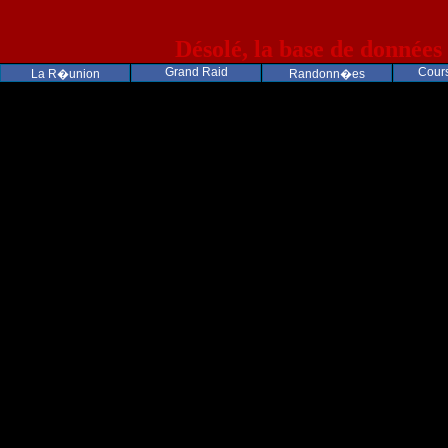
Désolé, la base de données
Grand Raid
Cours
La R�union
Randonn�es