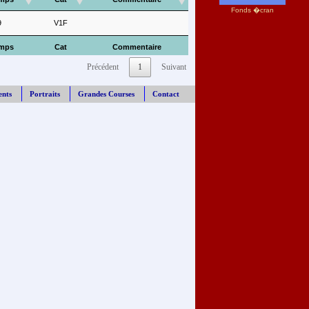
Fonds �cran
9
V1F
mps
Cat
Commentaire
Précédent
1
Suivant
ents
Portraits
Grandes Courses
Contact