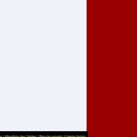
us
Marathon des Sables
Blog de runraid
Galerie photos
|
|
|