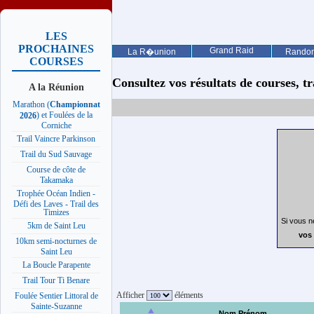
LES
PROCHAINES
Grand Raid
La R�union
Rando
COURSES
Consultez vos résultats de courses, trai
A la Réunion
Marathon (
Championnat
) et Foulées de la
2026
Corniche
Trail Vaincre Parkinson
Trail du Sud Sauvage
Course de côte de
Takamaka
Trophée Océan Indien -
Défi des Laves - Trail des
Timizes
Si vous n
5km de Saint Leu
vos 
10km semi-nocturnes de
Saint Leu
La Boucle Parapente
Trail Tour Ti Benare
Afficher
éléments
Foulée Sentier Littoral de
Sainte-Suzanne
Nom Prénom