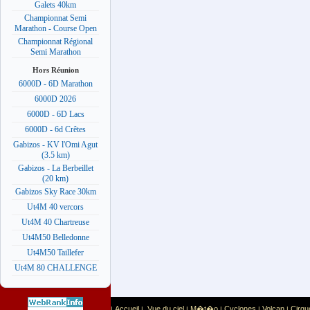
Galets 40km
Championnat Semi
Marathon - Course Open
Championnat Régional
Semi Marathon
Hors Réunion
6000D - 6D Marathon
6000D 2026
6000D - 6D Lacs
6000D - 6d Crêtes
Gabizos - KV l'Omi Agut
(3.5 km)
Gabizos - La Berbeillet
(20 km)
Gabizos Sky Race 30km
Ut4M 40 vercors
Ut4M 40 Chartreuse
Ut4M50 Belledonne
Ut4M50 Taillefer
Ut4M 80 CHALLENGE
Accueil
Vue du ciel
M�t�o
Cyclones
Volcan
Cirqu
|
|
|
|
|
|