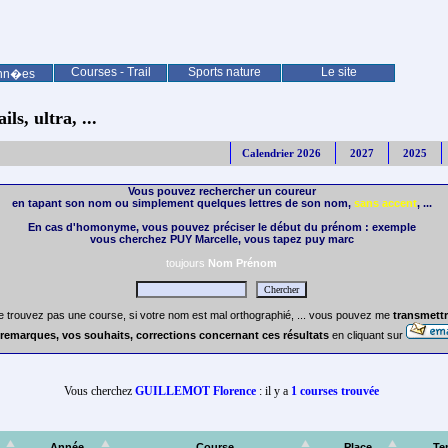
Courses - Trail
Sports nature
Le site
nn�es
ls, ultra, ...
Calendrier 2026
2027
2025
Vous pouvez rechercher un coureur
en tapant son nom ou simplement quelques lettres de son nom,
sans accent
, ...
En cas d'homonyme, vous pouvez préciser le début du prénom : exemple
vous cherchez PUY Marcelle, vous tapez puy marc
toujours
Nom Prénom
e trouvez pas une course, si votre nom est mal orthographié, ... vous pouvez me
transmettr
remarques, vos souhaits, corrections concernant ces résultats
en cliquant sur
Vous cherchez
GUILLEMOT Florence
: il y a
1 courses trouvée
Année
Course
Place
Te