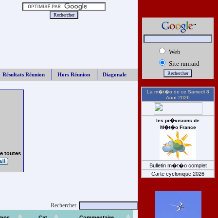
Web
Site runraid
Résultats Réunion
Hors Réunion
Diagonale
La m�t�o de ce
Samedi 8
Aout 2026
les pr�visions de
M�t�o France
e toutes
Bulletin m�t�o complet
Carte cyclonique 2026
Rechercher
mps
Cat
Commentaire