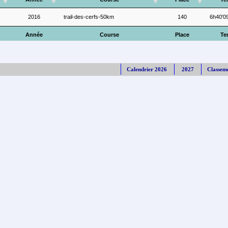
2016
trail-des-cerfs-50km
140
6h40'0
Année
Course
Place
Te
Calendrier 2026
2027
Classem