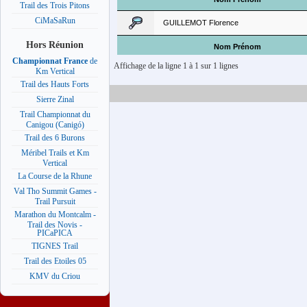
Trail des Trois Pitons
CiMaSaRun
GUILLEMOT Florence
Hors Réunion
Nom Prénom
Championnat France
de
Affichage de la ligne 1 à 1 sur 1 lignes
Km Vertical
Trail des Hauts Forts
Sierre Zinal
Trail Championnat du
Canigou (Canigó)
Trail des 6 Burons
Méribel Trails et Km
Vertical
La Course de la Rhune
Val Tho Summit Games -
Trail Pursuit
Marathon du Montcalm -
Trail des Novis -
PICaPICA
TIGNES Trail
Trail des Etoiles 05
KMV du Criou