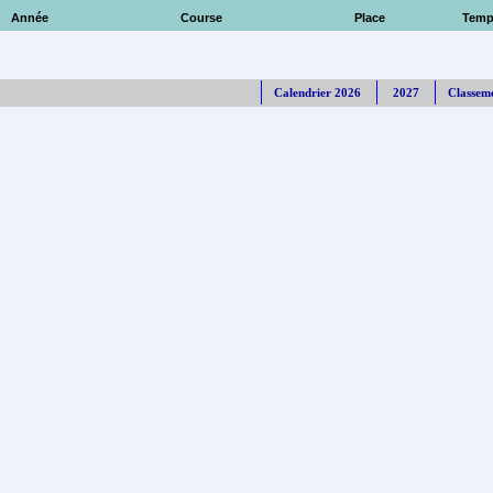
Année
Course
Place
Temp
Calendrier 2026
2027
Classem