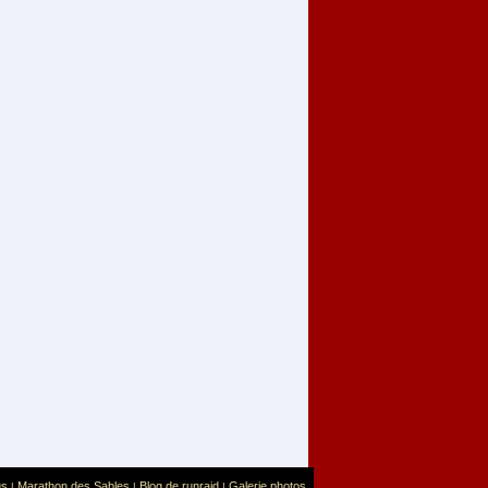
us
Marathon des Sables
Blog de runraid
Galerie photos
|
|
|