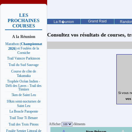
LES
PROCHAINES
Grand Raid
La R�union
Rando
COURSES
Consultez vos résultats de courses, trai
A la Réunion
Marathon (
Championnat
) et Foulées de la
2026
Corniche
Trail Vaincre Parkinson
Trail du Sud Sauvage
Course de côte de
Takamaka
Trophée Océan Indien -
Défi des Laves - Trail des
Timizes
Si vous n
5km de Saint Leu
vos 
10km semi-nocturnes de
Saint Leu
La Boucle Parapente
Trail Tour Ti Benare
Afficher
éléments
Trail des Trois Pitons
Foulée Sentier Littoral de
Nom Prénom