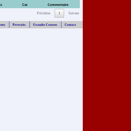
s
Cat
Commentaire
Précédent
1
Suivant
ents
Portraits
Grandes Courses
Contact