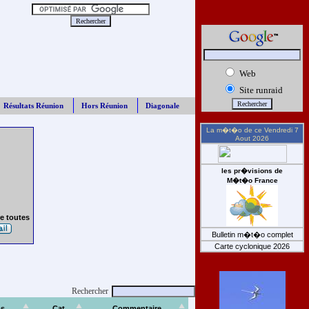
Web
Site runraid
Résultats Réunion
Hors Réunion
Diagonale
La m�t�o de ce
Vendredi 7
Aout 2026
les pr�visions de
M�t�o France
e toutes
Bulletin m�t�o complet
Carte cyclonique 2026
Rechercher
s
Cat
Commentaire