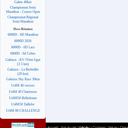
Galets 40km
Championnat Semi
Marathon - Course Open
Championnat Régional
Semi Marathon
Hors Réunion
6000D - 6D Marathon
6000D 2026
6000D - 6D Lacs
6000D - 6d Crêtes
Gabizos - KV l'Omi Agut
(3.5 km)
Gabizos - La Berbeillet
(20 km)
Gabizos Sky Race 30km
Ut4M 40 vercors
Ut4M 40 Chartreuse
Ut4M50 Belledonne
Ut4M50 Taillefer
Ut4M 80 CHALLENGE
Accueil
Vue du ciel
M�t�o
Cyclones
Volcan
Cirqu
|
|
|
|
|
|