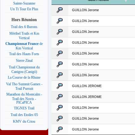
Sainte-Suzanne
Un Ti Tour En Plus
GUILLON Jerome
Hors Réunion
GUILLON Jerome
Trail des 6 Burons
GUILLON Jerome
Méribel Trails et Km
Vertical
GUILLON Jerome
Championnat France
de
Km Vertical
GUILLON Jerome
Trail des Hauts Forts
Sierre Zinal
GUILLON Jerome
Trail Championnat du
Canigou (Canigó)
GUILLON Jerome
La Course de la Rhune
Val Tho Summit Games -
GUILLON JEROME
Trail Pursuit
Marathon du Montcalm -
GUILLON JEROME
Trail des Novis -
PICaPICA
GUILLON Jerome
TIGNES Trail
Trail des Etoiles 05
GUILLON Jerome
KMV du Criou
GUILLON Jerome