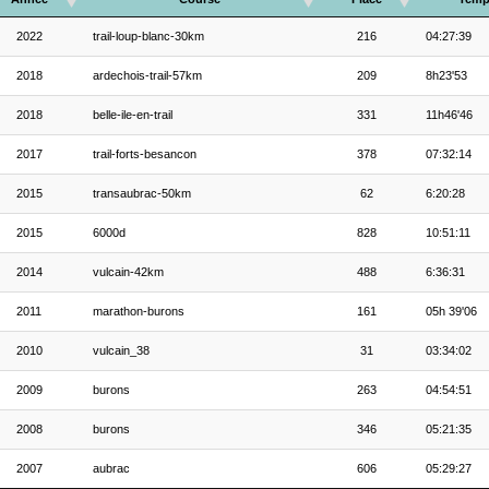
2022
trail-loup-blanc-30km
216
04:27:39
2018
ardechois-trail-57km
209
8h23'53
2018
belle-ile-en-trail
331
11h46'46
2017
trail-forts-besancon
378
07:32:14
2015
transaubrac-50km
62
6:20:28
2015
6000d
828
10:51:11
2014
vulcain-42km
488
6:36:31
2011
marathon-burons
161
05h 39'06
2010
vulcain_38
31
03:34:02
2009
burons
263
04:54:51
2008
burons
346
05:21:35
2007
aubrac
606
05:29:27