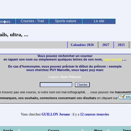
Courses - Trail
Sports nature
Le site
nn�es
ls, ultra, ...
Calendrier 2026
2027
2025
Vous pouvez rechercher un coureur
en tapant son nom ou simplement quelques lettres de son nom,
sans accent
, ...
En cas d'homonyme, vous pouvez préciser le début du prénom : exemple
vous cherchez PUY Marcelle, vous tapez puy marc
toujours
Nom Prénom
e trouvez pas une course, si votre nom est mal orthographié, ... vous pouvez me
transmettr
remarques, vos souhaits, corrections concernant ces résultats
en cliquant sur
Vous cherchez
GUILLON Jerome
: il y a
12 courses trouvées
Année
Course
Place
Temp