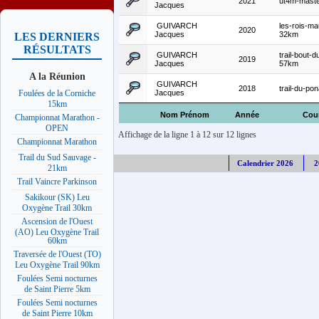
2021
ut4m-mast
Jacques
GUIVARCH
les-rois-ma
2020
Jacques
32km
LES DERNIERS
RÉSULTATS
GUIVARCH
trail-bout-
2019
Jacques
57km
A la Réunion
GUIVARCH
2018
trail-du-pon
Jacques
Foulées de la Corniche
15km
Nom Prénom
Année
Cou
Championnat Marathon -
OPEN
Affichage de la ligne 1 à 12 sur 12 lignes
Championnat Marathon
Trail du Sud Sauvage -
Calendrier 2026
2
21km
Trail Vaincre Parkinson
Sakikour (SK) Leu
Oxygène Trail 30km
Ascension de l'Ouest
(AO) Leu Oxygène Trail
60km
Traversée de l'Ouest (TO)
Leu Oxygène Trail 90km
Foulées Semi nocturnes
de Saint Pierre 5km
Foulées Semi nocturnes
de Saint Pierre 10km