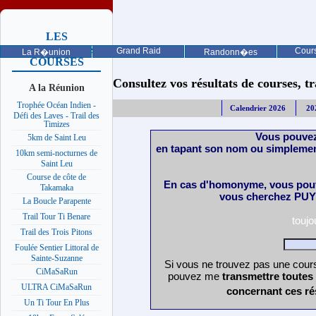
LES
PROCHAINES
Grand Raid
Cours
La R�union
Randonn�es
COURSES
Consultez vos résultats de courses, trai
A la Réunion
Trophée Océan Indien -
Calendrier 2026
20
Défi des Laves - Trail des
Timizes
Vous pouvez
5km de Saint Leu
en tapant son nom ou simplemen
10km semi-nocturnes de
Saint Leu
Course de côte de
En cas d'homonyme, vous pouv
Takamaka
vous cherchez PUY 
La Boucle Parapente
Trail Tour Ti Benare
touj
Trail des Trois Pitons
Foulée Sentier Littoral de
Sainte-Suzanne
Si vous ne trouvez pas une cours
CiMaSaRun
pouvez me
transmettre toutes
ULTRA CiMaSaRun
concernant ces ré
Un Ti Tour En Plus