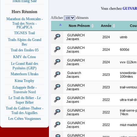
10km Etang Salé
Vous cherchez
GUIVAR
Hors Réunion
Afficher
éléments
Marathon du Montcalm -
Trail des Novis -
Nom Prénom
Année
Cou
PICaPICA
TIGNES Trail
GUIVARCH
2024
utmb
Jacques
Trails Alpins du Grand
Bec
GUIVARCH
2024
6000d
Trail des Etoiles 05
Jacques
KMV du Criou
GUIVARCH
2024
vvx-112km
Le Grand Raid des
Jacques
Pyrénées (GRP)
Guivarch
snowdonia-u
Matterhorn Ultraks
2023
Jacques
100miles
Kima Trophy
GUIVARCH
2023
trail-vento
Echappée Belle -
Jacques
Traversée Nord
Le Trail du Bélier - Le
GUIVARCH
2022
ultra-trail-d
Jacques
Super Bélier
Trail du Galibier-Thabor -
GUIVARCH
trail-serre
2022
Trail des Aiguilles
Jacques
74km
Les Crêtes Vosgiennes
GUIVARCH
2022
miut-madei
Jacques
GUIVARCH