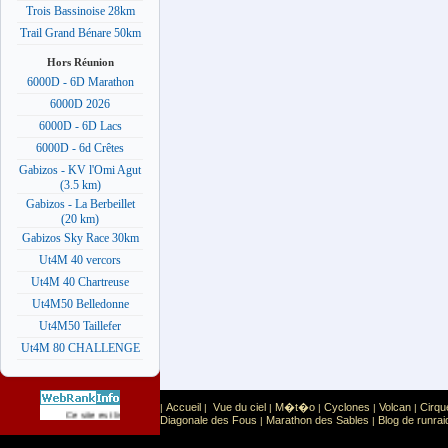
Trois Bassinoise 28km
Trail Grand Bénare 50km
Hors Réunion
6000D - 6D Marathon
6000D 2026
6000D - 6D Lacs
6000D - 6d Crêtes
Gabizos - KV l'Omi Agut
(3.5 km)
Gabizos - La Berbeillet
(20 km)
Gabizos Sky Race 30km
Ut4M 40 vercors
Ut4M 40 Chartreuse
Ut4M50 Belledonne
Ut4M50 Taillefer
Ut4M 80 CHALLENGE
Accueil
Vue du ciel
M�t�o
Cyclones
Volcan
Cirqu
|
|
|
|
|
|
Sport
Sports extr�mes
Ce site est list� dans la cat�gorie
:
Diagonale des Fous
Marathon des Sables
Blog de runrai
|
|