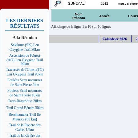
GUNEY ALI
2012
mascareigne
Nom
Année
Cours
Prénom
LES DERNIERS
RÉSULTATS
Affichage de la ligne 1 à 10 sur 10 lignes
A la Réunion
Calendrier 2026
2
Sakikour (SK) Leu
Oxygène Trail 30km
Ascension de l'Ouest
(AO) Leu Oxygène Trail
60km
Traversée de l'Ouest (TO)
Leu Oxygène Trail 90km
Foulées Semi nocturnes
de Saint Pierre 5km
Foulées Semi nocturnes
de Saint Pierre 10km
Trois Bassinoise 28km
Trail Grand Bénare 50km
Beachcomber Trail Ile
Maurice (65 km)
Trail de la Rivière des
Galets 15km
Trail de la Rivière des