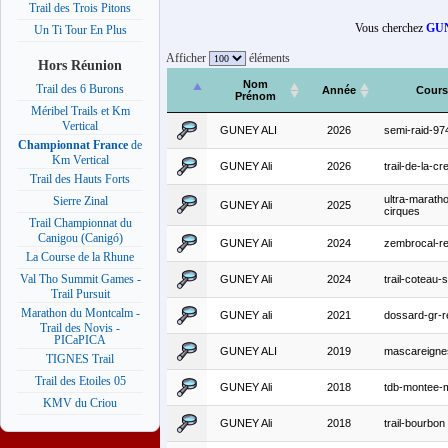
Trail des Trois Pitons
Vous cherchez
GUN
Un Ti Tour En Plus
Afficher
éléments
Hors Réunion
Nom
Trail des 6 Burons
Année
Cours
Prénom
Méribel Trails et Km
Vertical
GUNEY ALI
2026
semi-raid-97
Championnat France
de
Km Vertical
GUNEY Ali
2026
trail-de-la-c
Trail des Hauts Forts
ultra-marath
Sierre Zinal
GUNEY Ali
2025
cirques
Trail Championnat du
Canigou (Canigó)
GUNEY Ali
2024
zembrocal-re
La Course de la Rhune
Val Tho Summit Games -
GUNEY Ali
2024
trail-coteau-
Trail Pursuit
Marathon du Montcalm -
GUNEY ali
2021
dossard-gr-r
Trail des Novis -
PICaPICA
GUNEY ALI
2019
mascareigne
TIGNES Trail
Trail des Etoiles 05
GUNEY Ali
2018
tdb-montee-
KMV du Criou
GUNEY Ali
2018
trail-bourbon