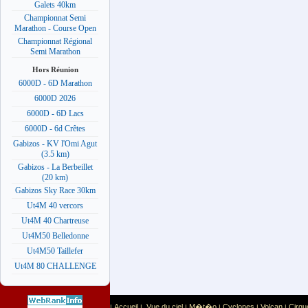
Galets 40km
Championnat Semi
Marathon - Course Open
Championnat Régional
Semi Marathon
Hors Réunion
6000D - 6D Marathon
6000D 2026
6000D - 6D Lacs
6000D - 6d Crêtes
Gabizos - KV l'Omi Agut
(3.5 km)
Gabizos - La Berbeillet
(20 km)
Gabizos Sky Race 30km
Ut4M 40 vercors
Ut4M 40 Chartreuse
Ut4M50 Belledonne
Ut4M50 Taillefer
Ut4M 80 CHALLENGE
Accueil
Vue du ciel
M�t�o
Cyclones
Volcan
Cirqu
|
|
|
|
|
|