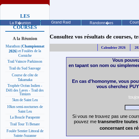
LES
PROCHAINES
Grand Raid
Cours
La R�union
Randonn�es
COURSES
Consultez vos résultats de courses, trai
A la Réunion
Marathon (
Championnat
Calendrier 2026
20
) et Foulées de la
2026
Corniche
Vous pouvez
Trail Vaincre Parkinson
en tapant son nom ou simplemen
Trail du Sud Sauvage
Course de côte de
Takamaka
En cas d'homonyme, vous pouv
Trophée Océan Indien -
vous cherchez PUY 
Défi des Laves - Trail des
Timizes
touj
5km de Saint Leu
10km semi-nocturnes de
Saint Leu
Si vous ne trouvez pas une cours
La Boucle Parapente
pouvez me
transmettre toutes
Trail Tour Ti Benare
concernant ces ré
Foulée Sentier Littoral de
Sainte-Suzanne