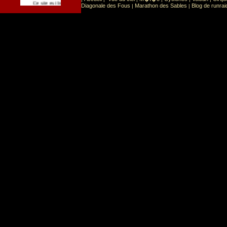
Sport
Sports extr�mes
Ce site est list� dans la cat�gorie
:
Diagonale des Fous
Marathon des Sables
Blog de runrai
|
|