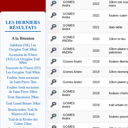
GOMES
10km-ste-su
2022
Andre
mars
GOMES
2022
foulees-saint
Andre
LES DERNIERS
GOMES
RÉSULTATS
2021
diab-athle
Andre
GOMES
A la Réunion
2020
10km-st-leu
ANDRe
Sakikour (SK) Leu
GOMES
10km-plaine-
Oxygène Trail 30km
2020
ANDRe
palmistes
Ascension de l'Ouest
(AO) Leu Oxygène Trail
Gomes Andre
2019
foulees-libert
60km
Traversée de l'Ouest (TO)
Gomes Andre
2019
10km-domenj
Leu Oxygène Trail 90km
Foulées Semi nocturnes
de Saint Pierre 5km
Gomes Andre
2019
10km-plaine-
Foulées Semi nocturnes
GOMES
de Saint Pierre 10km
2018
foulees-chem
Andre
Trois Bassinoise 28km
GOMES
Trail Grand Bénare 50km
2018
trail-urbain-s
Andre
Beachcomber Trail Ile
Maurice (65 km)
GOMES
2018
foulees-poss
Andre
Trail de la Rivière des
Galets 15km
GOMES