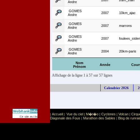
2007
tram_train
Andre
GOMES
2007
10km_ajac
Andre
GOMES
2007
marrons
Andre
GOMES
2007
foulees_stden
Andre
GOMES
2004
20km-paris
Andre
Nom
Année
Cour
Prénom
Affichage de la ligne 1 à 57 sur 57 lignes
Calendrier 2026
2
Accueil
Vue du ciel
M�t�o
Cyclones
Volcan
Cirqu
|
|
|
|
|
|
Sport
Sports extr�mes
Ce site est list� dans la cat�gorie
:
Diagonale des Fous
Marathon des Sables
Blog de runrai
|
|