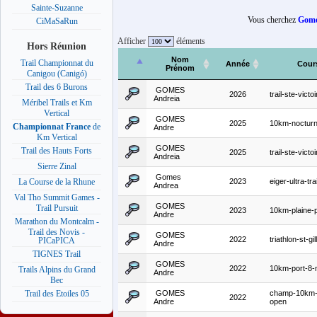
Sainte-Suzanne
Vous cherchez
Gome
CiMaSaRun
Afficher
éléments
Hors Réunion
Nom
Trail Championnat du
Année
Cour
Prénom
Canigou (Canigó)
Trail des 6 Burons
GOMES
2026
trail-ste-vict
Andreia
Méribel Trails et Km
Vertical
GOMES
2025
10km-nocturn
Championnat France
de
Andre
Km Vertical
GOMES
Trail des Hauts Forts
2025
trail-ste-vict
Andreia
Sierre Zinal
Gomes
2023
eiger-ultra-tr
La Course de la Rhune
Andrea
Val Tho Summit Games -
GOMES
Trail Pursuit
2023
10km-plaine-
Andre
Marathon du Montcalm -
Trail des Novis -
GOMES
2022
triathlon-st-gil
PICaPICA
Andre
TIGNES Trail
GOMES
2022
10km-port-8-
Trails Alpins du Grand
Andre
Bec
GOMES
champ-10km-s
Trail des Etoiles 05
2022
Andre
open