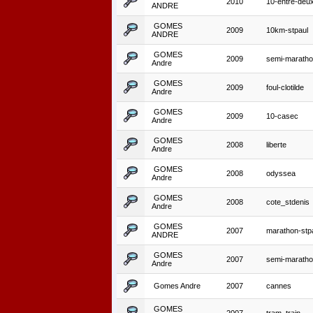
2010
10-entre-deu
ANDRE
GOMES
2009
10km-stpaul
ANDRE
GOMES
2009
semi-maratho
Andre
GOMES
2009
foul-clotilde
Andre
GOMES
2009
10-casec
Andre
GOMES
2008
liberte
Andre
GOMES
2008
odyssea
Andre
GOMES
2008
cote_stdenis
Andre
GOMES
2007
marathon-stp
ANDRE
GOMES
2007
semi-maratho
Andre
Gomes Andre
2007
cannes
GOMES