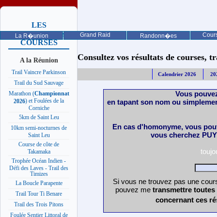
LES
PROCHAINES
Grand Raid
Cours
La R�union
Randonn�es
COURSES
Consultez vos résultats de courses, trai
A la Réunion
Trail Vaincre Parkinson
Calendrier 2026
20
Trail du Sud Sauvage
Vous pouvez
Marathon (
Championnat
) et Foulées de la
en tapant son nom ou simplemen
2026
Corniche
5km de Saint Leu
En cas d'homonyme, vous pouv
10km semi-nocturnes de
vous cherchez PUY 
Saint Leu
Course de côte de
touj
Takamaka
Trophée Océan Indien -
Défi des Laves - Trail des
Timizes
Si vous ne trouvez pas une cours
La Boucle Parapente
pouvez me
transmettre toutes
Trail Tour Ti Benare
concernant ces ré
Trail des Trois Pitons
Foulée Sentier Littoral de