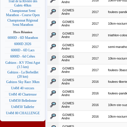
2018
10km-ste-suz
Trail de la Rivière des
Andre
Galets 40km
GOMES
Championnat Semi
2017
foulees-pandi
Andre
Marathon - Course Open
Championnat Régional
GOMES
2017
10km-nocturn
Semi Marathon
Andre
Hors Réunion
GOMES
2017
triathlon-colo
Andre
6000D - 6D Marathon
6000D 2026
GOMES
2017
semi-maratho
Andre
6000D - 6D Lacs
6000D - 6d Crêtes
GOMES
2017
10km-nocturn
Andre
Gabizos - KV l'Omi Agut
(3.5 km)
GOMES
2017
foulees-3bas
Andre
Gabizos - La Berbeillet
(20 km)
GOMES
2016
foulees-libert
Gabizos Sky Race 30km
Andre
Ut4M 40 vercors
GOMES
2016
foulees-pandi
Ut4M 40 Chartreuse
Andre
Ut4M50 Belledonne
GOMES
2016
10km-ste-su
Andre
Ut4M50 Taillefer
Ut4M 80 CHALLENGE
GOMES
2016
10km-nocturn
Andre
GOMES