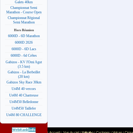
Galets 40km
Championnat Semi
Marathon - Course Open
Championnat Régional
Semi Marathon
Hors Réunion
6000D - 6D Marathon
6000D 2026
6000D - 6D Lacs
6000D - 6d Crêtes
Gabizos - KV l'Omi Agut
(3.5 km)
Gabizos - La Berbeillet
(20 km)
Gabizos Sky Race 30km
Ut4M 40 vercors
Ut4M 40 Chartreuse
Ut4M50 Belledonne
Ut4M50 Taillefer
Ut4M 80 CHALLENGE
Accueil
Vue du ciel
M�t�o
Cyclones
Volcan
Cirqu
|
|
|
|
|
|