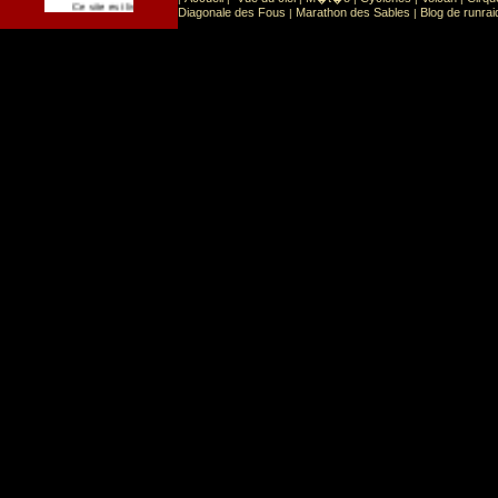
Sport
Sports extr�mes
Ce site est list� dans la cat�gorie
:
Diagonale des Fous
Marathon des Sables
Blog de runrai
|
|