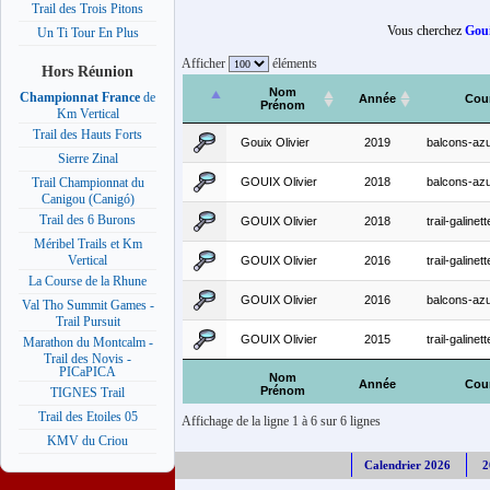
Trail des Trois Pitons
Vous cherchez
Goui
Un Ti Tour En Plus
Afficher
éléments
Hors Réunion
Nom
Championnat France
de
Année
Cou
Prénom
Km Vertical
Trail des Hauts Forts
Gouix Olivier
2019
balcons-az
Sierre Zinal
GOUIX Olivier
2018
balcons-az
Trail Championnat du
Canigou (Canigó)
Trail des 6 Burons
GOUIX Olivier
2018
trail-galinett
Méribel Trails et Km
Vertical
GOUIX Olivier
2016
trail-galinett
La Course de la Rhune
GOUIX Olivier
2016
balcons-az
Val Tho Summit Games -
Trail Pursuit
GOUIX Olivier
2015
trail-galinett
Marathon du Montcalm -
Trail des Novis -
PICaPICA
Nom
Année
Cou
Prénom
TIGNES Trail
Trail des Etoiles 05
Affichage de la ligne 1 à 6 sur 6 lignes
KMV du Criou
Calendrier 2026
2