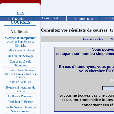
LES
PROCHAINES
Grand Raid
Cours
La R�union
Randonn�es
COURSES
Consultez vos résultats de courses, trai
A la Réunion
Marathon (
Championnat
Calendrier 2026
20
) et Foulées de la
2026
Corniche
Vous pouvez
Trail Vaincre Parkinson
en tapant son nom ou simplemen
Trail du Sud Sauvage
Course de côte de
Takamaka
En cas d'homonyme, vous pouv
Trophée Océan Indien -
vous cherchez PUY 
Défi des Laves - Trail des
Timizes
touj
5km de Saint Leu
10km semi-nocturnes de
Saint Leu
Si vous ne trouvez pas une cours
La Boucle Parapente
pouvez me
transmettre toutes
Trail Tour Ti Benare
concernant ces ré
Foulée Sentier Littoral de
Sainte-Suzanne