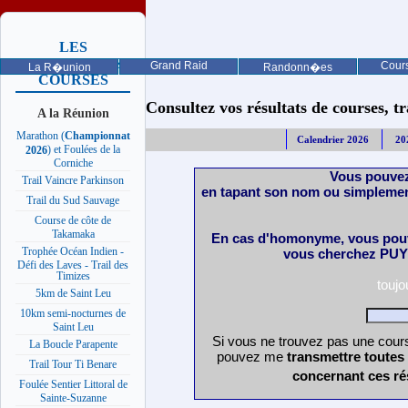
LES
PROCHAINES
Grand Raid
Cours
La R�union
Randonn�es
COURSES
Consultez vos résultats de courses, trai
A la Réunion
Marathon (
Championnat
Calendrier 2026
20
) et Foulées de la
2026
Corniche
Vous pouvez
Trail Vaincre Parkinson
en tapant son nom ou simplemen
Trail du Sud Sauvage
Course de côte de
Takamaka
En cas d'homonyme, vous pouv
Trophée Océan Indien -
vous cherchez PUY 
Défi des Laves - Trail des
Timizes
touj
5km de Saint Leu
10km semi-nocturnes de
Saint Leu
Si vous ne trouvez pas une cours
La Boucle Parapente
pouvez me
transmettre toutes
Trail Tour Ti Benare
concernant ces ré
Foulée Sentier Littoral de
Sainte-Suzanne