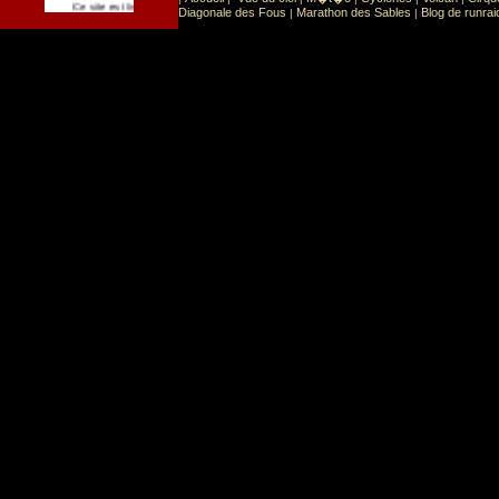
Sport
Sports extr�mes
Ce site est list� dans la cat�gorie
:
Diagonale des Fous
Marathon des Sables
Blog de runrai
|
|