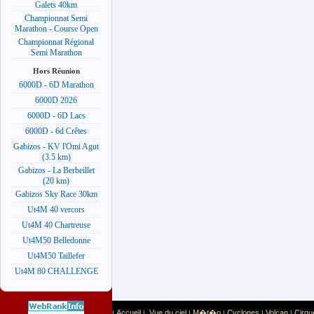
Galets 40km
Championnat Semi
Marathon - Course Open
Championnat Régional
Semi Marathon
Hors Réunion
6000D - 6D Marathon
6000D 2026
6000D - 6D Lacs
6000D - 6d Crêtes
Gabizos - KV l'Omi Agut
(3.5 km)
Gabizos - La Berbeillet
(20 km)
Gabizos Sky Race 30km
Ut4M 40 vercors
Ut4M 40 Chartreuse
Ut4M50 Belledonne
Ut4M50 Taillefer
Ut4M 80 CHALLENGE
Accueil
Vue du ciel
M�t�o
Cyclones
Volcan
Cirqu
|
|
|
|
|
|