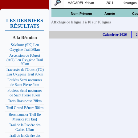
HAGAREL Yohan
2011
faverges
Nom Prénom
Année
Cou
LES DERNIERS
Affichage de la ligne 1 à 10 sur 10 lignes
RÉSULTATS
Calendrier 2026
2
A la Réunion
Sakikour (SK) Leu
Oxygène Trail 30km
Ascension de l'Ouest
(AO) Leu Oxygène Trail
60km
Traversée de l'Ouest (TO)
Leu Oxygène Trail 90km
Foulées Semi nocturnes
de Saint Pierre 5km
Foulées Semi nocturnes
de Saint Pierre 10km
Trois Bassinoise 28km
Trail Grand Bénare 50km
Beachcomber Trail Ile
Maurice (65 km)
Trail de la Rivière des
Galets 15km
Trail de la Rivière des