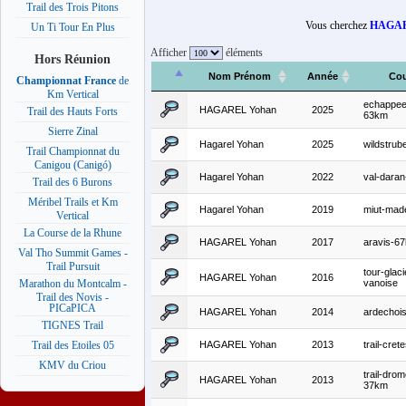
Trail des Trois Pitons
Vous cherchez
HAGAR
Un Ti Tour En Plus
Afficher
éléments
Hors Réunion
Nom Prénom
Année
Cou
Championnat France
de
Km Vertical
echappee-
HAGAREL Yohan
2025
Trail des Hauts Forts
63km
Sierre Zinal
Hagarel Yohan
2025
wildstrub
Trail Championnat du
Canigou (Canigó)
Hagarel Yohan
2022
val-dara
Trail des 6 Burons
Méribel Trails et Km
Hagarel Yohan
2019
miut-mad
Vertical
La Course de la Rhune
HAGAREL Yohan
2017
aravis-6
Val Tho Summit Games -
Trail Pursuit
tour-glaci
HAGAREL Yohan
2016
vanoise
Marathon du Montcalm -
Trail des Novis -
PICaPICA
HAGAREL Yohan
2014
ardechoi
TIGNES Trail
HAGAREL Yohan
2013
trail-cre
Trail des Etoiles 05
KMV du Criou
trail-dro
HAGAREL Yohan
2013
37km