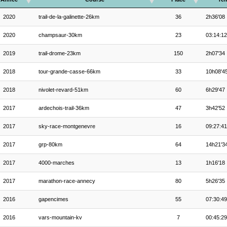
2020
trail-de-la-galinette-26km
36
2h36'08
2020
champsaur-30km
23
03:14:12
2019
trail-drome-23km
150
2h07'34
2018
tour-grande-casse-66km
33
10h08'4
2018
nivolet-revard-51km
60
6h29'47
2017
ardechois-trail-36km
47
3h42'52
2017
sky-race-montgenevre
16
09:27:41
2017
grp-80km
64
14h21'3
2017
4000-marches
13
1h16'18
2017
marathon-race-annecy
80
5h26'35
2016
gapencimes
55
07:30:49
2016
vars-mountain-kv
7
00:45:29