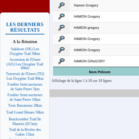
Hamon Gregory
HAMON Gregory
LES DERNIERS
HAMON gregory
RÉSULTATS
HAMON Gregory
A la Réunion
Sakikour (SK) Leu
HAMON Gregory
Oxygène Trail 30km
Ascension de l'Ouest
HAMON GReGORY
(AO) Leu Oxygène Trail
60km
Nom Prénom
Traversée de l'Ouest (TO)
Leu Oxygène Trail 90km
Affichage de la ligne 1 à 18 sur 18 lignes
Foulées Semi nocturnes
de Saint Pierre 5km
Foulées Semi nocturnes
de Saint Pierre 10km
Trois Bassinoise 28km
Trail Grand Bénare 50km
Beachcomber Trail Ile
Maurice (65 km)
Trail de la Rivière des
Galets 15km