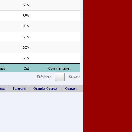
SEM
SEM
SEM
SEM
SEM
SEM
mps
Cat
Commentaire
Précédent
1
Suivant
ents
Portraits
Grandes Courses
Contact