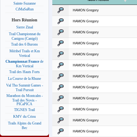
Sainte-Suzanne
CiMaSaRun
HAMON Gregory
Hors Réunion
HAMON Gregory
Sierre Zinal
HAMON Gregory
Trail Championnat du
Canigou (Canigó)
HAMON Gregory
Trail des 6 Burons
Méribel Trails et Km
HAMON Gregory
Vertical
Championnat France
de
HAMON Gregory
Km Vertical
Trail des Hauts Forts
HAMON Gregory
La Course de la Rhune
Val Tho Summit Games -
HAMON Gregory
Trail Pursuit
Marathon du Montcalm -
HAMON Gregory
Trail des Novis -
PICaPICA
HAMON Gregory
TIGNES Trail
KMV du Criou
HAMON Gregory
Trails Alpins du Grand
Bec
HAMON Gregory