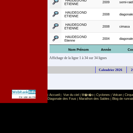
HAUDEGOND
2009
semi-raid
ETIENNE
HAUDEGOND
2008
diagonale
ETIENNE
HAUDEGOND
2008
cimasa
ETIENNE
HAUDEGOND
2004
diagonale
Etienne
Nom Prénom
Année
Co
Affichage de la ligne 1 à 34 sur 34 lignes
Calendrier 2026
2
Accueil
Vue du ciel
M�t�o
Cyclones
Volcan
Cirqu
|
|
|
|
|
|
Sport
Sports extr�mes
Ce site est list� dans la cat�gorie
:
Diagonale des Fous
Marathon des Sables
Blog de runrai
|
|