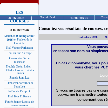
LES
PROCHAINES
Grand Raid
Cours
La R�union
Randonn�es
COURSES
Consultez vos résultats de courses, trai
A la Réunion
Marathon (
Championnat
Calendrier 2026
20
) et Foulées de la
2026
Corniche
Vous pouvez
Trail Vaincre Parkinson
en tapant son nom ou simplemen
Trail du Sud Sauvage
Course de côte de
Takamaka
En cas d'homonyme, vous pouv
Trophée Océan Indien -
vous cherchez PUY 
Défi des Laves - Trail des
Timizes
touj
5km de Saint Leu
10km semi-nocturnes de
Saint Leu
Si vous ne trouvez pas une cours
La Boucle Parapente
pouvez me
transmettre toutes
Trail Tour Ti Benare
concernant ces ré
Foulée Sentier Littoral de
Sainte-Suzanne