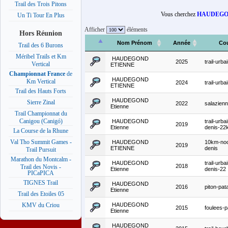
Trail des Trois Pitons
Vous cherchez
HAUDEGO
Un Ti Tour En Plus
Afficher
éléments
Hors Réunion
Nom Prénom
Année
Co
Trail des 6 Burons
Méribel Trails et Km
HAUDEGOND
2025
trail-urba
Vertical
ETIENNE
Championnat France
de
HAUDEGOND
Km Vertical
2024
trail-urba
ETIENNE
Trail des Hauts Forts
HAUDEGOND
Sierre Zinal
2022
salazien
Etienne
Trail Championnat du
Canigou (Canigó)
HAUDEGOND
trail-urba
2019
Etienne
denis-22
La Course de la Rhune
Val Tho Summit Games -
HAUDEGOND
10km-noc
2019
ETIENNE
denis
Trail Pursuit
Marathon du Montcalm -
HAUDEGOND
trail-urba
2018
Trail des Novis -
Etienne
denis-22
PICaPICA
TIGNES Trail
HAUDEGOND
2016
piton-pat
Etienne
Trail des Etoiles 05
HAUDEGOND
KMV du Criou
2015
foulees-
Etienne
HAUDEGOND