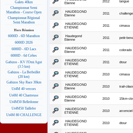
2012
tangue
Galets 40km
Etienne
Championnat Semi
HAUDEGOND
Marathon - Course Open
2011
challenge
Etienne
Championnat Régional
Semi Marathon
HAUDEGOND
2011
cimasa
ETIENNE
Hors Réunion
6000D - 6D Marathon
Haudegond
2011
petit-ben
Etienne
6000D 2026
HAUDEGOND
6000D - 6D Lacs
2011
colorado
Etienne
6000D - 6d Crêtes
HAUDEGOND
Gabizos - KV l'Omi Agut
2011
dtour
ETIENNE
(3.5 km)
Gabizos - La Berbeillet
HAUDEGOND
2010
cimasa
ETIENNE
(20 km)
Gabizos Sky Race 30km
HAUDEGOND
2010
trail-cilao
Etienne
Ut4M 40 vercors
Ut4M 40 Chartreuse
HAUDEGOND
2010
15km-clot
Etienne
Ut4M50 Belledonne
Ut4M50 Taillefer
HAUDEGOND
2010
arcenciel
ETIENNE
Ut4M 80 CHALLENGE
HAUDEGOND
2010
dtour
ETIENNE