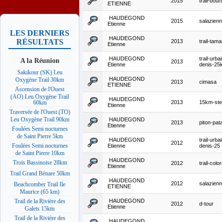
2015
trail-bou
ETIENNE
HAUDEGOND
2015
salazien
Etienne
LES DERNIERS
HAUDEGOND
RÉSULTATS
2013
trail-tama
Etienne
HAUDEGOND
trail-urba
A la Réunion
2013
Etienne
denis-25
Sakikour (SK) Leu
HAUDEGOND
Oxygène Trail 30km
2013
cimasa
ETIENNE
Ascension de l'Ouest
(AO) Leu Oxygène Trail
HAUDEGOND
2013
15km-ste-
60km
Etienne
Traversée de l'Ouest (TO)
Leu Oxygène Trail 90km
HAUDEGOND
2013
piton-pat
Etienne
Foulées Semi nocturnes
de Saint Pierre 5km
HAUDEGOND
trail-urba
2012
Foulées Semi nocturnes
Etienne
denis-25
de Saint Pierre 10km
HAUDEGOND
Trois Bassinoise 28km
2012
trail-colo
Etienne
Trail Grand Bénare 50km
HAUDEGOND
2012
salazien
Beachcomber Trail Ile
ETIENNE
Maurice (65 km)
HAUDEGOND
Trail de la Rivière des
2012
d-tour
Etienne
Galets 15km
Trail de la Rivière des
HAUDEGOND