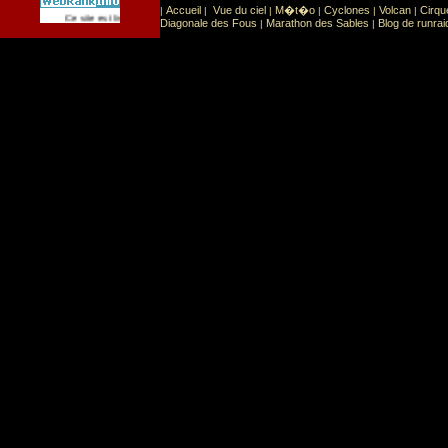
Accueil
Vue du ciel
M�t�o
Cyclones
Volcan
Cirqu
|
|
|
|
|
|
Sport
Sports extr�mes
Ce site est list� dans la cat�gorie
:
Diagonale des Fous
Marathon des Sables
Blog de runrai
|
|