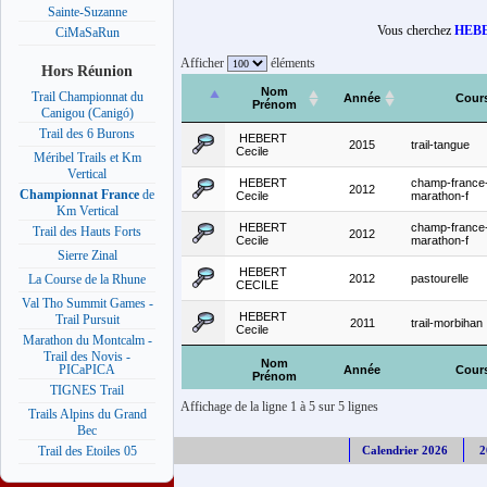
Sainte-Suzanne
Vous cherchez
HEBE
CiMaSaRun
Afficher
éléments
Hors Réunion
Nom
Trail Championnat du
Année
Cour
Prénom
Canigou (Canigó)
Trail des 6 Burons
HEBERT
2015
trail-tangue
Cecile
Méribel Trails et Km
Vertical
HEBERT
champ-france
2012
Championnat France
de
Cecile
marathon-f
Km Vertical
HEBERT
champ-france
Trail des Hauts Forts
2012
Cecile
marathon-f
Sierre Zinal
HEBERT
2012
pastourelle
La Course de la Rhune
CECILE
Val Tho Summit Games -
HEBERT
Trail Pursuit
2011
trail-morbihan
Cecile
Marathon du Montcalm -
Trail des Novis -
Nom
PICaPICA
Année
Cour
Prénom
TIGNES Trail
Affichage de la ligne 1 à 5 sur 5 lignes
Trails Alpins du Grand
Bec
Calendrier 2026
2
Trail des Etoiles 05