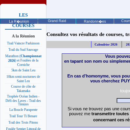
LES
PROCHAINES
Grand Raid
Cours
La R�union
Randonn�es
COURSES
Consultez vos résultats de courses, trai
A la Réunion
Trail Vaincre Parkinson
Calendrier 2026
20
Trail du Sud Sauvage
Vous pouvez
Marathon (
Championnat
) et Foulées de la
en tapant son nom ou simplemen
2026
Corniche
5km de Saint Leu
En cas d'homonyme, vous pouv
10km semi-nocturnes de
vous cherchez PUY 
Saint Leu
Course de côte de
touj
Takamaka
Trophée Océan Indien -
Défi des Laves - Trail des
Timizes
Si vous ne trouvez pas une cours
La Boucle Parapente
pouvez me
transmettre toutes
Trail Tour Ti Benare
concernant ces ré
Trail des Trois Pitons
Foulée Sentier Littoral de