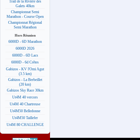
Trail de la Rivière des
Galets 40km
Championnat Semi
Marathon - Course Open
Championnat Régional
Semi Marathon
Hors Réunion
6000D - 6D Marathon
6000D 2026
6000D - 6D Lacs
6000D - 6d Crêtes
Gabizos - KV l'Omi Agut
(3.5 km)
Gabizos - La Berbeillet
(20 km)
Gabizos Sky Race 30km
Ut4M 40 vercors
Ut4M 40 Chartreuse
Ut4M50 Belledonne
Ut4M50 Taillefer
Ut4M 80 CHALLENGE