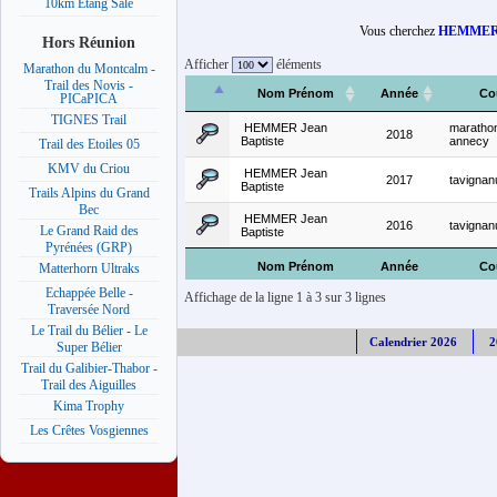
10km Etang Salé
Vous cherchez
HEMMER J
Hors Réunion
Afficher
éléments
Marathon du Montcalm -
Trail des Novis -
Nom Prénom
Année
Co
PICaPICA
TIGNES Trail
HEMMER Jean
maratho
2018
Baptiste
annecy
Trail des Etoiles 05
KMV du Criou
HEMMER Jean
2017
tavignanu
Baptiste
Trails Alpins du Grand
Bec
HEMMER Jean
2016
tavignanu
Le Grand Raid des
Baptiste
Pyrénées (GRP)
Nom Prénom
Année
Co
Matterhorn Ultraks
Echappée Belle -
Affichage de la ligne 1 à 3 sur 3 lignes
Traversée Nord
Le Trail du Bélier - Le
Calendrier 2026
2
Super Bélier
Trail du Galibier-Thabor -
Trail des Aiguilles
Kima Trophy
Les Crêtes Vosgiennes