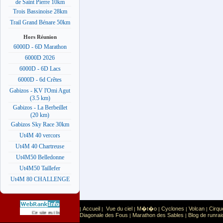
de Saint Pierre 10km
Trois Bassinoise 28km
Trail Grand Bénare 50km
Hors Réunion
6000D - 6D Marathon
6000D 2026
6000D - 6D Lacs
6000D - 6d Crêtes
Gabizos - KV l'Omi Agut
(3.5 km)
Gabizos - La Berbeillet
(20 km)
Gabizos Sky Race 30km
Ut4M 40 vercors
Ut4M 40 Chartreuse
Ut4M50 Belledonne
Ut4M50 Taillefer
Ut4M 80 CHALLENGE
Accueil
Vue du ciel
M�t�o
Cyclones
Volcan
Cirqu
|
|
|
|
|
|
Sport
Sports extr�mes
Ce site est list� dans la cat�gorie
:
Diagonale des Fous
Marathon des Sables
Blog de runrai
|
|