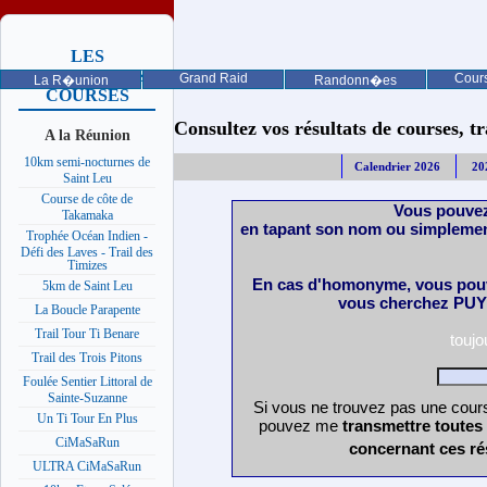
LES
PROCHAINES
Grand Raid
Cours
La R�union
Randonn�es
COURSES
Consultez vos résultats de courses, trai
A la Réunion
10km semi-nocturnes de
Calendrier 2026
20
Saint Leu
Course de côte de
Vous pouvez
Takamaka
en tapant son nom ou simplemen
Trophée Océan Indien -
Défi des Laves - Trail des
Timizes
En cas d'homonyme, vous pouv
5km de Saint Leu
vous cherchez PUY 
La Boucle Parapente
Trail Tour Ti Benare
touj
Trail des Trois Pitons
Foulée Sentier Littoral de
Sainte-Suzanne
Si vous ne trouvez pas une cours
Un Ti Tour En Plus
pouvez me
transmettre toutes
CiMaSaRun
concernant ces ré
ULTRA CiMaSaRun