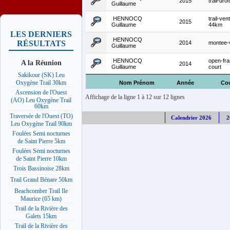
2015
trail-dr
Guillaume
HENNOCQ
trail-ven
2015
Guillaume
44km
LES DERNIERS
HENNOCQ
RÉSULTATS
2014
montee-
Guillaume
HENNOCQ
open-fran
A la Réunion
2014
Guillaume
court
Sakikour (SK) Leu
Oxygène Trail 30km
Nom Prénom
Année
Co
Ascension de l'Ouest
Affichage de la ligne 1 à 12 sur 12 lignes
(AO) Leu Oxygène Trail
60km
Traversée de l'Ouest (TO)
Calendrier 2026
2
Leu Oxygène Trail 90km
Foulées Semi nocturnes
de Saint Pierre 5km
Foulées Semi nocturnes
de Saint Pierre 10km
Trois Bassinoise 28km
Trail Grand Bénare 50km
Beachcomber Trail Ile
Maurice (65 km)
Trail de la Rivière des
Galets 15km
Trail de la Rivière des