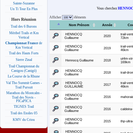
Sainte-Suzanne
Vous cherchez
HENNOCQ
Un Ti Tour En Plus
Afficher
éléments
Hors Réunion
Nom Prénom
Année
Co
Trail des 6 Burons
Méribel Trails et Km
HENNOCQ
trail-ven
2020
Vertical
Guillaume
72km
Championnat France
de
HENNOCQ
trail-ven
Km Vertical
2019
Guillaume
46km
Trail des Hauts Forts
ut4m-xt
Sierre Zinal
Hennocq Guillaume
2018
169km
Trail Championnat du
Canigou (Canigó)
HENNOCQ
2018
trail-dr
Guillaume
La Course de la Rhune
Val Tho Summit Games -
HENNOCQ
trail-ven
2017
GUILLAUME
46km
Trail Pursuit
Marathon du Montcalm -
HENNOCQ
2016
mahorai
Trail des Novis -
Guillaume
PICaPICA
TIGNES Trail
HENNOCQ
2016
caldeira-
Guillaume
Trail des Etoiles 05
HENNOCQ
KMV du Criou
2015
thp-ultra
Guillaume
HENNOCQ