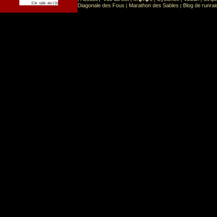
Sport
Sports extr�mes
Ce site est list� dans la cat�gorie
:
Diagonale des Fous
Marathon des Sables
Blog de runrai
|
|