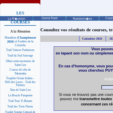
LES
PROCHAINES
Grand Raid
Cours
La R�union
Randonn�es
COURSES
Consultez vos résultats de courses, trai
A la Réunion
Marathon (
Championnat
Calendrier 2026
20
) et Foulées de la
2026
Corniche
Vous pouvez
Trail Vaincre Parkinson
en tapant son nom ou simplemen
Trail du Sud Sauvage
10km semi-nocturnes de
Saint Leu
En cas d'homonyme, vous pouv
Course de côte de
vous cherchez PUY 
Takamaka
Trophée Océan Indien -
touj
Défi des Laves - Trail des
Timizes
5km de Saint Leu
Si vous ne trouvez pas une cours
La Boucle Parapente
pouvez me
transmettre toutes
Trail Tour Ti Benare
concernant ces ré
Trail des Trois Pitons
Foulée Sentier Littoral de