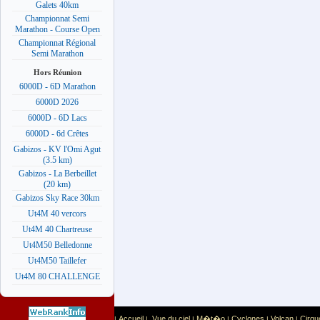
Galets 40km
Championnat Semi
Marathon - Course Open
Championnat Régional
Semi Marathon
Hors Réunion
6000D - 6D Marathon
6000D 2026
6000D - 6D Lacs
6000D - 6d Crêtes
Gabizos - KV l'Omi Agut
(3.5 km)
Gabizos - La Berbeillet
(20 km)
Gabizos Sky Race 30km
Ut4M 40 vercors
Ut4M 40 Chartreuse
Ut4M50 Belledonne
Ut4M50 Taillefer
Ut4M 80 CHALLENGE
Accueil
Vue du ciel
M�t�o
Cyclones
Volcan
Cirqu
|
|
|
|
|
|