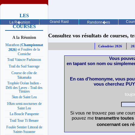
LES
PROCHAINES
Grand Raid
Cours
La R�union
Randonn�es
COURSES
Consultez vos résultats de courses, trai
A la Réunion
Marathon (
Championnat
Calendrier 2026
20
) et Foulées de la
2026
Corniche
Vous pouvez
Trail Vaincre Parkinson
en tapant son nom ou simplemen
Trail du Sud Sauvage
Course de côte de
Takamaka
En cas d'homonyme, vous pouv
Trophée Océan Indien -
vous cherchez PUY 
Défi des Laves - Trail des
Timizes
touj
5km de Saint Leu
10km semi-nocturnes de
Saint Leu
Si vous ne trouvez pas une cours
La Boucle Parapente
pouvez me
transmettre toutes
Trail Tour Ti Benare
concernant ces ré
Foulée Sentier Littoral de
Sainte-Suzanne