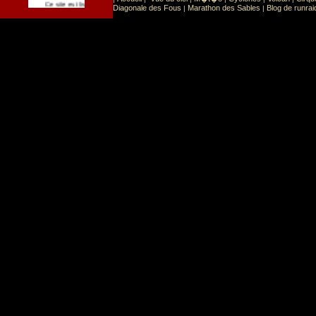
Sport
Sports extr�mes
Ce site est list� dans la cat�gorie
:
Diagonale des Fous
Marathon des Sables
Blog de runrai
|
|