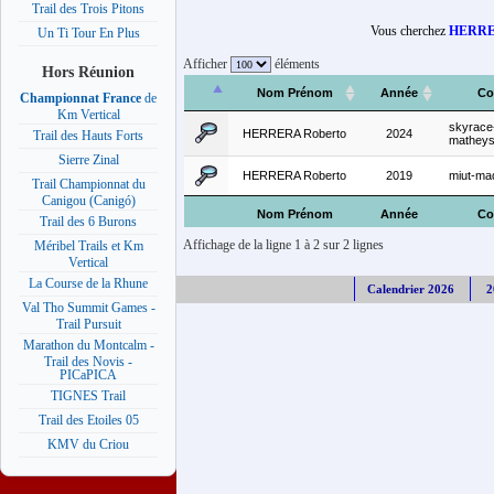
Trail des Trois Pitons
Vous cherchez
HERRE
Un Ti Tour En Plus
Afficher
éléments
Hors Réunion
Nom Prénom
Année
Co
Championnat France
de
Km Vertical
skyrace
HERRERA Roberto
2024
Trail des Hauts Forts
matheys
Sierre Zinal
HERRERA Roberto
2019
miut-ma
Trail Championnat du
Canigou (Canigó)
Nom Prénom
Année
Co
Trail des 6 Burons
Affichage de la ligne 1 à 2 sur 2 lignes
Méribel Trails et Km
Vertical
La Course de la Rhune
Calendrier 2026
2
Val Tho Summit Games -
Trail Pursuit
Marathon du Montcalm -
Trail des Novis -
PICaPICA
TIGNES Trail
Trail des Etoiles 05
KMV du Criou