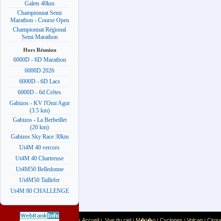
Galets 40km
Championnat Semi
Marathon - Course Open
Championnat Régional
Semi Marathon
Hors Réunion
6000D - 6D Marathon
6000D 2026
6000D - 6D Lacs
6000D - 6d Crêtes
Gabizos - KV l'Omi Agut
(3.5 km)
Gabizos - La Berbeillet
(20 km)
Gabizos Sky Race 30km
Ut4M 40 vercors
Ut4M 40 Chartreuse
Ut4M50 Belledonne
Ut4M50 Taillefer
Ut4M 80 CHALLENGE
Accueil
Vue du ciel
M�t�o
Cyclones
Volcan
Cirqu
|
|
|
|
|
|