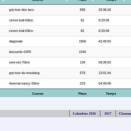
grp-tour-des-lacs
839
20:36:16
ceven-trail-63km
62
8:33:08
ceven-trail-63km
62
8:33:08
diagonale
1956
62:49:50
dossards-GRR
1540
veni-vici-70km
139
09:39:53
grp-tour-du-moudang
579
13:01:44
hivernal-sancy-33km
223
04:49:06
Course
Place
Temps
Calendrier 2026
2027
Classem