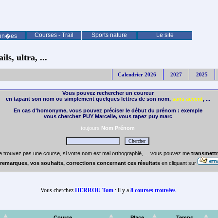
Courses - Trail
Sports nature
Le site
nn�es
ls, ultra, ...
Calendrier 2026
2027
2025
Vous pouvez rechercher un coureur
en tapant son nom ou simplement quelques lettres de son nom,
sans accent
, ...
En cas d'homonyme, vous pouvez préciser le début du prénom : exemple
vous cherchez PUY Marcelle, vous tapez puy marc
toujours
Nom Prénom
e trouvez pas une course, si votre nom est mal orthographié, ... vous pouvez me
transmettr
remarques, vos souhaits, corrections concernant ces résultats
en cliquant sur
Vous cherchez
HERROU Tom
: il y a
8 courses trouvées
Course
Place
Temps