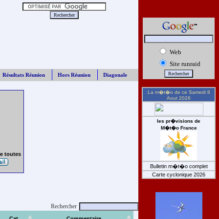
Web
Site runraid
Résultats Réunion
Hors Réunion
Diagonale
La m�t�o de ce
Samedi 8
Aout 2026
les pr�visions de
M�t�o France
e toutes
Bulletin m�t�o complet
Carte cyclonique 2026
Rechercher
Cat
Commentaire