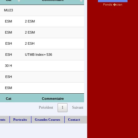
Fonds �cran
MU23
ESM
2 ESM
ESM
2 ESM
ESH
2 ESH
ESH
UTMB Index= 536
30 H
ESH
ESM
Cat
Commentaire
Précédent
1
Suivant
ents
Portraits
Grandes Courses
Contact