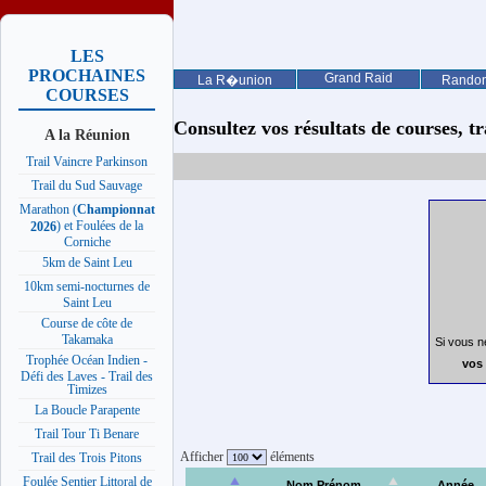
LES
PROCHAINES
Grand Raid
La R�union
Rando
COURSES
Consultez vos résultats de courses, trai
A la Réunion
Trail Vaincre Parkinson
Trail du Sud Sauvage
Marathon (
Championnat
) et Foulées de la
2026
Corniche
5km de Saint Leu
10km semi-nocturnes de
Saint Leu
Course de côte de
Takamaka
Si vous n
Trophée Océan Indien -
vos 
Défi des Laves - Trail des
Timizes
La Boucle Parapente
Trail Tour Ti Benare
Afficher
éléments
Trail des Trois Pitons
Foulée Sentier Littoral de
Nom Prénom
Année