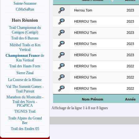
Sainte-Suzanne
CiMaSaRun
Herrou Tom
2023
Hors Réunion
HERROU Tom
2023
Trail Championnat du
Canigou (Canigó)
HERROU Tom
2023
Trail des 6 Burons
HERROU Tom
2023
Méribel Trails et Km
Vertical
HERROU Tom
2023
Championnat France
de
Km Vertical
Trail des Hauts Forts
HERROU Tom
2022
Sierre Zinal
HERROU Tom
2022
La Course de la Rhune
Val Tho Summit Games -
HERROU Tom
2022
Trail Pursuit
Marathon du Montcalm -
Nom Prénom
Année
Trail des Novis -
PICaPICA
Affichage de la ligne 1 à 8 sur 8 lignes
TIGNES Trail
Trails Alpins du Grand
Bec
Trail des Etoiles 05