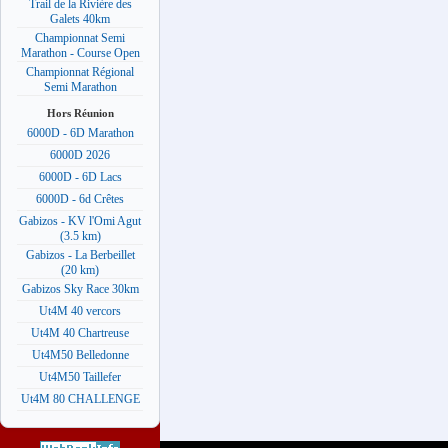
Trail de la Rivière des
Galets 40km
Championnat Semi
Marathon - Course Open
Championnat Régional
Semi Marathon
Hors Réunion
6000D - 6D Marathon
6000D 2026
6000D - 6D Lacs
6000D - 6d Crêtes
Gabizos - KV l'Omi Agut
(3.5 km)
Gabizos - La Berbeillet
(20 km)
Gabizos Sky Race 30km
Ut4M 40 vercors
Ut4M 40 Chartreuse
Ut4M50 Belledonne
Ut4M50 Taillefer
Ut4M 80 CHALLENGE