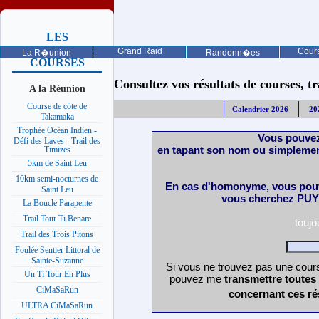
LES
PROCHAINES
Grand Raid
Cours
La R�union
Randonn�es
COURSES
Consultez vos résultats de courses, trai
A la Réunion
Course de côte de
Calendrier 2026
20
Takamaka
Trophée Océan Indien -
Vous pouvez
Défi des Laves - Trail des
en tapant son nom ou simplemen
Timizes
5km de Saint Leu
10km semi-nocturnes de
En cas d'homonyme, vous pouv
Saint Leu
vous cherchez PUY 
La Boucle Parapente
Trail Tour Ti Benare
touj
Trail des Trois Pitons
Foulée Sentier Littoral de
Sainte-Suzanne
Si vous ne trouvez pas une cours
Un Ti Tour En Plus
pouvez me
transmettre toutes
CiMaSaRun
concernant ces ré
ULTRA CiMaSaRun