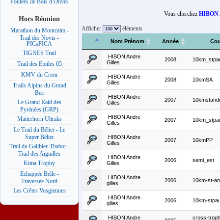
Foulées de Bois d Olives
Vous cherchez
HIBON A
Hors Réunion
Afficher
éléments
Marathon du Montcalm -
Trail des Novis -
Nom Prénom
Année
Cou
PICaPICA
TIGNES Trail
HIBON Andre
2008
10km_stpa
Gilles
Trail des Etoiles 05
KMV du Criou
HIBON Andre
2008
10kmSA
Gilles
Trails Alpins du Grand
Bec
HIBON Andre
2007
10kmstand
Le Grand Raid des
Gilles
Pyrénées (GRP)
HIBON Andre
Matterhorn Ultraks
2007
10km_stpa
Gilles
Le Trail du Bélier - Le
Super Bélier
HIBON Andre
2007
10kmPP
Gilles
Trail du Galibier-Thabor -
Trail des Aiguilles
HIBON Andre
2006
semi_est
Kima Trophy
Gilles
Echappée Belle -
HIBON Andre
2006
10km-st-an
Traversée Nord
gilles
Les Crêtes Vosgiennes
HIBON Andre
2006
10km-stpau
gilles
HIBON Andre
cross-troph