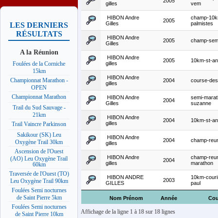
2005
gilles
vem
HIBON Andre
champ-10km
2005
Gilles
palmistes
LES DERNIERS
RÉSULTATS
HIBON Andre
2005
champ-sem
Gilles
A la Réunion
HIBON Andre
2005
10km-st-an
gilles
Foulées de la Corniche
15km
HIBON Andre
Championnat Marathon -
2004
course-des
gilles
OPEN
Championnat Marathon
HIBON Andre
semi-marat
2004
Gilles
suzanne
Trail du Sud Sauvage -
21km
HIBON Andre
2004
10km-st-an
gilles
Trail Vaincre Parkinson
Sakikour (SK) Leu
HIBON Andre
2004
champ-reu
Oxygène Trail 30km
gilles
Ascension de l'Ouest
HIBON Andre
champ-reun
(AO) Leu Oxygène Trail
2004
gilles
marathon
60km
Traversée de l'Ouest (TO)
HIBON ANDRE
10km-courir
2003
Leu Oxygène Trail 90km
GILLES
paul
Foulées Semi nocturnes
de Saint Pierre 5km
Nom Prénom
Année
Cou
Foulées Semi nocturnes
Affichage de la ligne 1 à 18 sur 18 lignes
de Saint Pierre 10km