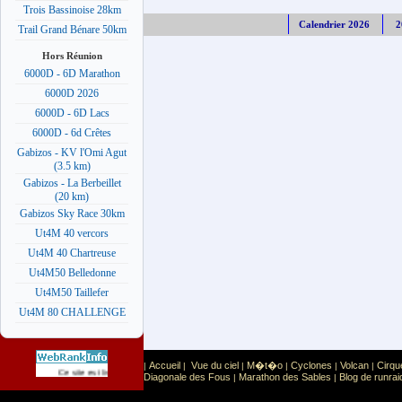
Trois Bassinoise 28km
Calendrier 2026
2
Trail Grand Bénare 50km
Hors Réunion
6000D - 6D Marathon
6000D 2026
6000D - 6D Lacs
6000D - 6d Crêtes
Gabizos - KV l'Omi Agut
(3.5 km)
Gabizos - La Berbeillet
(20 km)
Gabizos Sky Race 30km
Ut4M 40 vercors
Ut4M 40 Chartreuse
Ut4M50 Belledonne
Ut4M50 Taillefer
Ut4M 80 CHALLENGE
Accueil
Vue du ciel
M�t�o
Cyclones
Volcan
Cirqu
|
|
|
|
|
|
Sport
Sports extr�mes
Ce site est list� dans la cat�gorie
:
Diagonale des Fous
Marathon des Sables
Blog de runrai
|
|