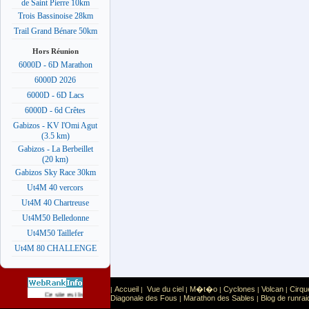
de Saint Pierre 10km
Trois Bassinoise 28km
Trail Grand Bénare 50km
Hors Réunion
6000D - 6D Marathon
6000D 2026
6000D - 6D Lacs
6000D - 6d Crêtes
Gabizos - KV l'Omi Agut
(3.5 km)
Gabizos - La Berbeillet
(20 km)
Gabizos Sky Race 30km
Ut4M 40 vercors
Ut4M 40 Chartreuse
Ut4M50 Belledonne
Ut4M50 Taillefer
Ut4M 80 CHALLENGE
Accueil
Vue du ciel
M�t�o
Cyclones
Volcan
Cirqu
|
|
|
|
|
|
Sport
Sports extr�mes
Ce site est list� dans la cat�gorie
:
Diagonale des Fous
Marathon des Sables
Blog de runrai
|
|