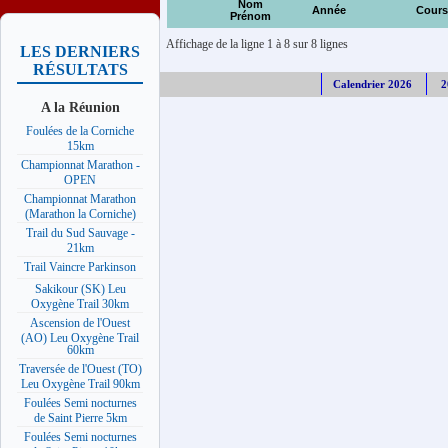
Nom
Année
Cours
Prénom
Affichage de la ligne 1 à 8 sur 8 lignes
LES DERNIERS
RÉSULTATS
Calendrier 2026
2
A la Réunion
Foulées de la Corniche
15km
Championnat Marathon -
OPEN
Championnat Marathon
(Marathon la Corniche)
Trail du Sud Sauvage -
21km
Trail Vaincre Parkinson
Sakikour (SK) Leu
Oxygène Trail 30km
Ascension de l'Ouest
(AO) Leu Oxygène Trail
60km
Traversée de l'Ouest (TO)
Leu Oxygène Trail 90km
Foulées Semi nocturnes
de Saint Pierre 5km
Foulées Semi nocturnes