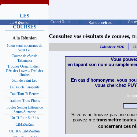
LES
PROCHAINES
Grand Raid
Cours
La R�union
Randonn�es
COURSES
Consultez vos résultats de courses, trai
A la Réunion
10km semi-nocturnes de
Calendrier 2026
20
Saint Leu
Course de côte de
Vous pouvez
Takamaka
en tapant son nom ou simplemen
Trophée Océan Indien -
Défi des Laves - Trail des
Timizes
En cas d'homonyme, vous pouv
5km de Saint Leu
vous cherchez PUY 
La Boucle Parapente
Trail Tour Ti Benare
touj
Trail des Trois Pitons
Foulée Sentier Littoral de
Sainte-Suzanne
Si vous ne trouvez pas une cours
Un Ti Tour En Plus
pouvez me
transmettre toutes
CiMaSaRun
concernant ces ré
ULTRA CiMaSaRun