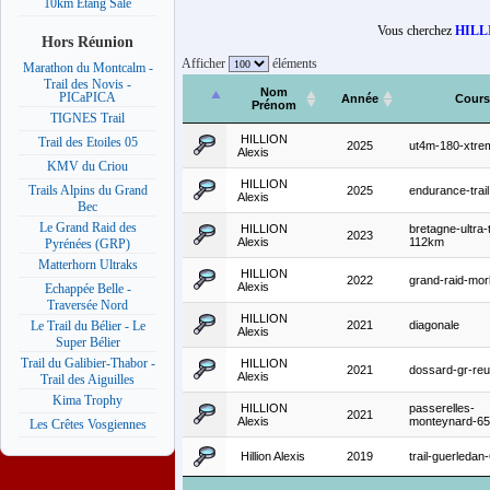
10km Etang Salé
Vous cherchez
HILLI
Hors Réunion
Afficher
éléments
Marathon du Montcalm -
Trail des Novis -
Nom
PICaPICA
Année
Cours
Prénom
TIGNES Trail
HILLION
Trail des Etoiles 05
2025
ut4m-180-xtre
Alexis
KMV du Criou
HILLION
Trails Alpins du Grand
2025
endurance-trail
Alexis
Bec
Le Grand Raid des
HILLION
bretagne-ultra-t
2023
Alexis
112km
Pyrénées (GRP)
Matterhorn Ultraks
HILLION
2022
grand-raid-mor
Alexis
Echappée Belle -
Traversée Nord
HILLION
2021
diagonale
Le Trail du Bélier - Le
Alexis
Super Bélier
Trail du Galibier-Thabor -
HILLION
2021
dossard-gr-reu
Alexis
Trail des Aiguilles
Kima Trophy
HILLION
passerelles-
2021
Alexis
monteynard-6
Les Crêtes Vosgiennes
Hillion Alexis
2019
trail-guerleda