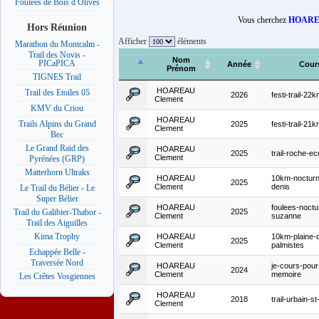
Foulées de Bois d Olives
Vous cherchez
HOARE
Hors Réunion
Afficher
éléments
Marathon du Montcalm -
Trail des Novis -
Nom
PICaPICA
Année
Cour
Prénom
TIGNES Trail
HOAREAU
Trail des Etoiles 05
2026
festi-trail-22
Clement
KMV du Criou
HOAREAU
Trails Alpins du Grand
2025
festi-trail-21
Clement
Bec
Le Grand Raid des
HOAREAU
2025
trail-roche-ecr
Clement
Pyrénées (GRP)
Matterhorn Ultraks
HOAREAU
10km-nocturn
2025
Clement
denis
Le Trail du Bélier - Le
Super Bélier
HOAREAU
foulees-noctu
2025
Trail du Galibier-Thabor -
Clement
suzanne
Trail des Aiguilles
Kima Trophy
HOAREAU
10km-plaine-
2025
Clement
palmistes
Echappée Belle -
Traversée Nord
HOAREAU
je-cours-pou
2024
Clement
memoire
Les Crêtes Vosgiennes
HOAREAU
2018
trail-urbain-st
Clement