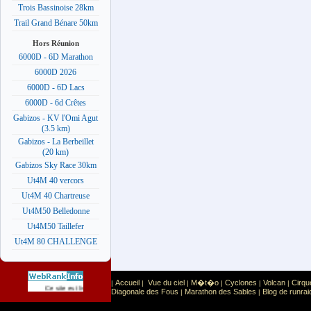
Trois Bassinoise 28km
Trail Grand Bénare 50km
Hors Réunion
6000D - 6D Marathon
6000D 2026
6000D - 6D Lacs
6000D - 6d Crêtes
Gabizos - KV l'Omi Agut
(3.5 km)
Gabizos - La Berbeillet
(20 km)
Gabizos Sky Race 30km
Ut4M 40 vercors
Ut4M 40 Chartreuse
Ut4M50 Belledonne
Ut4M50 Taillefer
Ut4M 80 CHALLENGE
Accueil
Vue du ciel
M�t�o
Cyclones
Volcan
Cirqu
|
|
|
|
|
|
Sport
Sports extr�mes
Ce site est list� dans la cat�gorie
:
Diagonale des Fous
Marathon des Sables
Blog de runrai
|
|