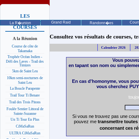
LES
PROCHAINES
Grand Raid
Cours
La R�union
Randonn�es
COURSES
Consultez vos résultats de courses, trai
A la Réunion
Course de côte de
Calendrier 2026
20
Takamaka
Trophée Océan Indien -
Vous pouvez
Défi des Laves - Trail des
en tapant son nom ou simplemen
Timizes
5km de Saint Leu
10km semi-nocturnes de
En cas d'homonyme, vous pouv
Saint Leu
vous cherchez PUY 
La Boucle Parapente
Trail Tour Ti Benare
touj
Trail des Trois Pitons
Foulée Sentier Littoral de
Sainte-Suzanne
Si vous ne trouvez pas une cours
Un Ti Tour En Plus
pouvez me
transmettre toutes
CiMaSaRun
concernant ces ré
ULTRA CiMaSaRun