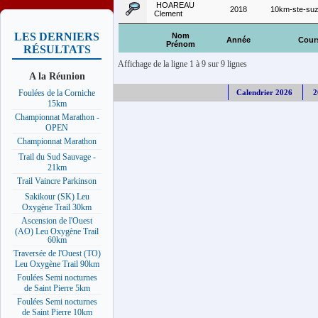
HOAREAU
2018
10km-ste-suz
Clement
LES DERNIERS
Nom
Année
Cour
Prénom
RÉSULTATS
Affichage de la ligne 1 à 9 sur 9 lignes
A la Réunion
Calendrier 2026
2
Foulées de la Corniche
15km
Championnat Marathon -
OPEN
Championnat Marathon
Trail du Sud Sauvage -
21km
Trail Vaincre Parkinson
Sakikour (SK) Leu
Oxygène Trail 30km
Ascension de l'Ouest
(AO) Leu Oxygène Trail
60km
Traversée de l'Ouest (TO)
Leu Oxygène Trail 90km
Foulées Semi nocturnes
de Saint Pierre 5km
Foulées Semi nocturnes
de Saint Pierre 10km