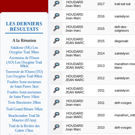
HOUDARD
2017
trail-tuit-tuit
Jean Marc
HOUDARD
2016
saintelyon
Jean Marc
LES DERNIERS
HOUDARD
defi-des-
RÉSULTATS
2015
Jean marc
seigneurs
HOUDARD
A la Réunion
2015
diagonale
JEAN MARC
Sakikour (SK) Leu
HOUDARD
Oxygène Trail 30km
2014
saintelyon
Jean Marc
Ascension de l'Ouest
(AO) Leu Oxygène Trail
HOUDARD
marathon-mon
2013
60km
JEAN MARC
blanc
Traversée de l'Ouest (TO)
Leu Oxygène Trail 90km
HOUDARD
2012
saintelyon
JEAN MARC
Foulées Semi nocturnes
de Saint Pierre 5km
HOUDARD
2011
saintelyon
Foulées Semi nocturnes
JEAN MARC
de Saint Pierre 10km
HOUDARD
Trois Bassinoise 28km
2011
defi-vosges
Jean marc
Trail Grand Bénare 50km
HOUDARD
2010
marathon_mtb
Beachcomber Trail Ile
Jean MARC
Maurice (65 km)
HOUDARD
Trail de la Rivière des
2010
defi-vosges
Jean Marc
Galets 15km