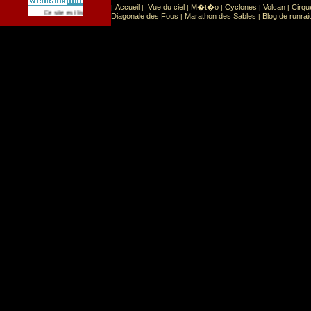
Accueil
Vue du ciel
M�t�o
Cyclones
Volcan
Cirqu
|
|
|
|
|
|
Sport
Sports extr�mes
Ce site est list� dans la cat�gorie
:
Diagonale des Fous
Marathon des Sables
Blog de runrai
|
|