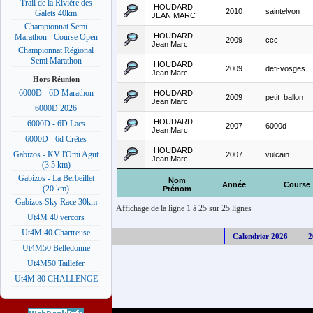
Trail de la Rivière des
HOUDARD
2010
saintelyon
Galets 40km
JEAN MARC
Championnat Semi
HOUDARD
Marathon - Course Open
2009
ccc
Jean Marc
Championnat Régional
Semi Marathon
HOUDARD
2009
defi-vosges
Jean Marc
Hors Réunion
6000D - 6D Marathon
HOUDARD
2009
petit_ballon
Jean Marc
6000D 2026
HOUDARD
6000D - 6D Lacs
2007
6000d
Jean Marc
6000D - 6d Crêtes
HOUDARD
Gabizos - KV l'Omi Agut
2007
vulcain
Jean Marc
(3.5 km)
Gabizos - La Berbeillet
Nom
Année
Course
(20 km)
Prénom
Gabizos Sky Race 30km
Affichage de la ligne 1 à 25 sur 25 lignes
Ut4M 40 vercors
Ut4M 40 Chartreuse
Calendrier 2026
2
Ut4M50 Belledonne
Ut4M50 Taillefer
Ut4M 80 CHALLENGE