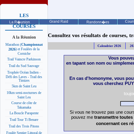
LES
PROCHAINES
Grand Raid
Cours
La R�union
Randonn�es
COURSES
Consultez vos résultats de courses, trai
A la Réunion
Marathon (
Championnat
Calendrier 2026
20
) et Foulées de la
2026
Corniche
Vous pouvez
Trail Vaincre Parkinson
en tapant son nom ou simplemen
Trail du Sud Sauvage
Trophée Océan Indien -
Défi des Laves - Trail des
En cas d'homonyme, vous pouv
Timizes
vous cherchez PUY 
5km de Saint Leu
10km semi-nocturnes de
touj
Saint Leu
Course de côte de
Takamaka
Si vous ne trouvez pas une cours
La Boucle Parapente
pouvez me
transmettre toutes
Trail Tour Ti Benare
concernant ces ré
Trail des Trois Pitons
Foulée Sentier Littoral de