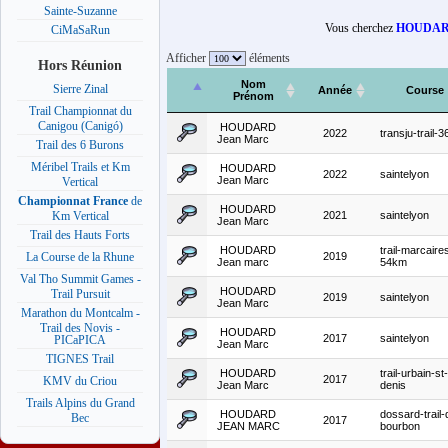
Sainte-Suzanne
Vous cherchez
HOUDARD
CiMaSaRun
Afficher
éléments
Hors Réunion
Nom
Sierre Zinal
Année
Course
Prénom
Trail Championnat du
Canigou (Canigó)
HOUDARD
2022
transju-trail-
Jean Marc
Trail des 6 Burons
Méribel Trails et Km
HOUDARD
2022
saintelyon
Jean Marc
Vertical
Championnat France
de
HOUDARD
2021
saintelyon
Km Vertical
Jean Marc
Trail des Hauts Forts
HOUDARD
trail-marcaire
2019
La Course de la Rhune
Jean marc
54km
Val Tho Summit Games -
HOUDARD
Trail Pursuit
2019
saintelyon
Jean Marc
Marathon du Montcalm -
Trail des Novis -
HOUDARD
2017
saintelyon
PICaPICA
Jean Marc
TIGNES Trail
HOUDARD
trail-urbain-st-
2017
KMV du Criou
Jean Marc
denis
Trails Alpins du Grand
HOUDARD
dossard-trail-
Bec
2017
JEAN MARC
bourbon