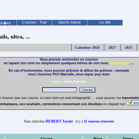
Courses - Trail
Sports nature
Le site
nn�es
ls, ultra, ...
Calendrier 2026
2027
2025
Vous pouvez rechercher un coureur
en tapant son nom ou simplement quelques lettres de son nom,
sans accent
, ...
En cas d'homonyme, vous pouvez préciser le début du prénom : exemple
vous cherchez PUY Marcelle, vous tapez puy marc
toujours
Nom Prénom
e trouvez pas une course, si votre nom est mal orthographié, ... vous pouvez me
transmettr
remarques, vos souhaits, corrections concernant ces résultats
en cliquant sur
Vous cherchez
HUBERT Xavier
: il y a
11 courses trouvées
Course
Place
Temps