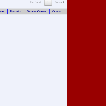
Précédent
1
Suivant
ents
Portraits
Grandes Courses
Contact