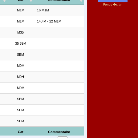
Fonds �cran
M1M
16 M1M
M1M
148 M - 22 M1M
M35
35 39M
SEM
M0M
M0H
M0M
SEM
SEM
SEM
Cat
Commentaire