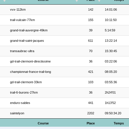
vvx-112km
142
14:01:06
trail-vulcain-77km
155
10:11:50
grand-trail-auvergne-49km
39
5:14:59
grand-trail-saint-jacques
611
13:22:14
transaubrac-ultra
70
15:30:45
gd-trail-clermont-directissime
36
03:22:06
championnat-france-trail-long
421
08:05:20
gd-trail-clermont-33km
103
03:55:36
trail-6-burons-27km
36
2h24'01
enduro-sables
441
1h13'52
saintelyon
2202
09:50:34.20
Course
Place
Temps