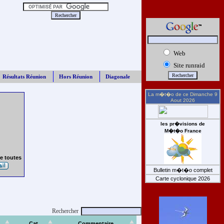
Web
Site runraid
Résultats Réunion
Hors Réunion
Diagonale
La m�t�o de ce
Dimanche 9
Aout 2026
les pr�visions de
M�t�o France
e toutes
Bulletin m�t�o complet
Carte cyclonique 2026
Rechercher
Cat
Commentaire