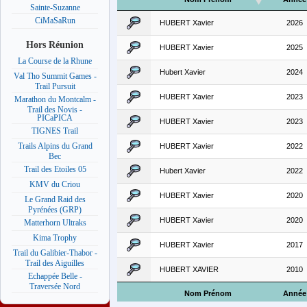
Sainte-Suzanne
CiMaSaRun
HUBERT Xavier
2026
Hors Réunion
HUBERT Xavier
2025
La Course de la Rhune
Hubert Xavier
2024
Val Tho Summit Games -
Trail Pursuit
HUBERT Xavier
2023
Marathon du Montcalm -
Trail des Novis -
PICaPICA
HUBERT Xavier
2023
TIGNES Trail
Trails Alpins du Grand
HUBERT Xavier
2022
Bec
Trail des Etoiles 05
Hubert Xavier
2022
KMV du Criou
HUBERT Xavier
2020
Le Grand Raid des
Pyrénées (GRP)
HUBERT Xavier
2020
Matterhorn Ultraks
Kima Trophy
HUBERT Xavier
2017
Trail du Galibier-Thabor -
Trail des Aiguilles
HUBERT XAVIER
2010
Echappée Belle -
Traversée Nord
Nom Prénom
Année