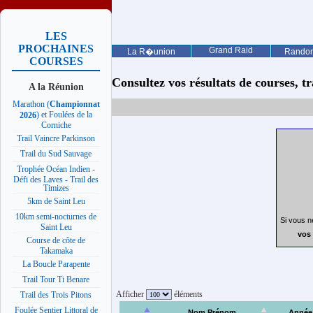
LES
PROCHAINES
Grand Raid
La R�union
Rando
COURSES
Consultez vos résultats de courses, trai
A la Réunion
Marathon (
Championnat
) et Foulées de la
2026
Corniche
Trail Vaincre Parkinson
Trail du Sud Sauvage
Trophée Océan Indien -
Défi des Laves - Trail des
Timizes
5km de Saint Leu
10km semi-nocturnes de
Si vous n
Saint Leu
vos 
Course de côte de
Takamaka
La Boucle Parapente
Trail Tour Ti Benare
Afficher
éléments
Trail des Trois Pitons
Foulée Sentier Littoral de
Nom Prénom
Année