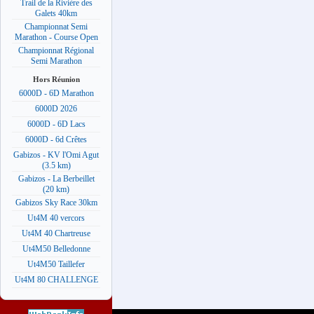
Trail de la Rivière des
Galets 40km
Championnat Semi
Marathon - Course Open
Championnat Régional
Semi Marathon
Hors Réunion
6000D - 6D Marathon
6000D 2026
6000D - 6D Lacs
6000D - 6d Crêtes
Gabizos - KV l'Omi Agut
(3.5 km)
Gabizos - La Berbeillet
(20 km)
Gabizos Sky Race 30km
Ut4M 40 vercors
Ut4M 40 Chartreuse
Ut4M50 Belledonne
Ut4M50 Taillefer
Ut4M 80 CHALLENGE