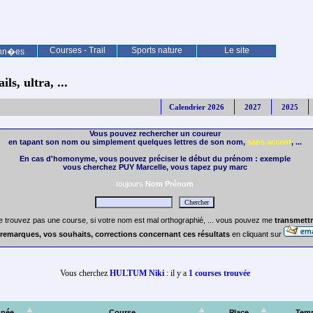
Courses - Trail
Sports nature
Le site
nn�es
ls, ultra, ...
Calendrier 2026
2027
2025
Vous pouvez rechercher un coureur
en tapant son nom ou simplement quelques lettres de son nom,
sans accent
, ...
En cas d'homonyme, vous pouvez préciser le début du prénom : exemple
vous cherchez PUY Marcelle, vous tapez puy marc
toujours
Nom Prénom
e trouvez pas une course, si votre nom est mal orthographié, ... vous pouvez me
transmettr
remarques, vos souhaits, corrections concernant ces résultats
en cliquant sur
Vous cherchez
HULTUM Niki
: il y a
1 courses trouvée
née
Course
Place
Tem