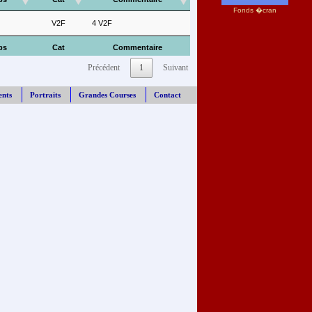
Fonds �cran
V2F
4 V2F
ps
Cat
Commentaire
Précédent
1
Suivant
ents
Portraits
Grandes Courses
Contact