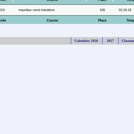
019
mauritius-semi-marathon
106
02:26:18
née
Course
Place
Tem
Calendrier 2026
2027
Classem