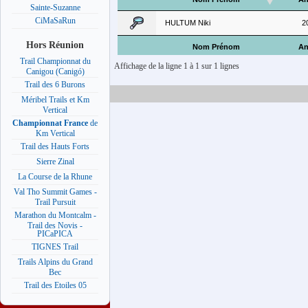
Sainte-Suzanne
CiMaSaRun
HULTUM Niki
2
Hors Réunion
Nom Prénom
An
Trail Championnat du
Affichage de la ligne 1 à 1 sur 1 lignes
Canigou (Canigó)
Trail des 6 Burons
Méribel Trails et Km
Vertical
Championnat France
de
Km Vertical
Trail des Hauts Forts
Sierre Zinal
La Course de la Rhune
Val Tho Summit Games -
Trail Pursuit
Marathon du Montcalm -
Trail des Novis -
PICaPICA
TIGNES Trail
Trails Alpins du Grand
Bec
Trail des Etoiles 05