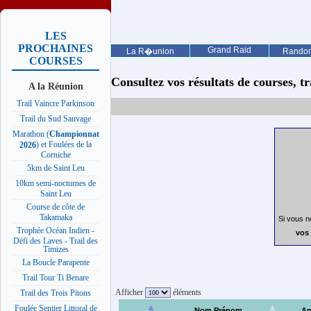
LES
PROCHAINES
Grand Raid
La R�union
Rando
COURSES
Consultez vos résultats de courses, trai
A la Réunion
Trail Vaincre Parkinson
Trail du Sud Sauvage
Marathon (
Championnat
) et Foulées de la
2026
Corniche
5km de Saint Leu
10km semi-nocturnes de
Saint Leu
Course de côte de
Takamaka
Si vous n
Trophée Océan Indien -
vos 
Défi des Laves - Trail des
Timizes
La Boucle Parapente
Trail Tour Ti Benare
Afficher
éléments
Trail des Trois Pitons
Foulée Sentier Littoral de
Nom Prénom
An