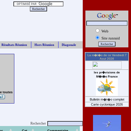
Web
Site runraid
Résultats Réunion
Hors Réunion
Diagonale
La m�t�o de ce
Vendredi 7
Aout 2026
les pr�visions de
M�t�o France
e toutes
Bulletin m�t�o complet
Carte cyclonique 2026
Rechercher
ps
Cat
Commentaire