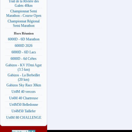
Trail de la Rivière des
Galets 40km
Championnat Semi
Marathon - Course Open
Championnat Régional
Semi Marathon
Hors Réunion
6000D - 6D Marathon
6000D 2026
6000D - 6D Lacs
6000D - 6d Crêtes
Gabizos - KV l'Omi Agut
(3.5 km)
Gabizos - La Berbeillet
(20 km)
Gabizos Sky Race 30km
Ut4M 40 vercors
Ut4M 40 Chartreuse
Ut4M50 Belledonne
Ut4M50 Taillefer
Ut4M 80 CHALLENGE