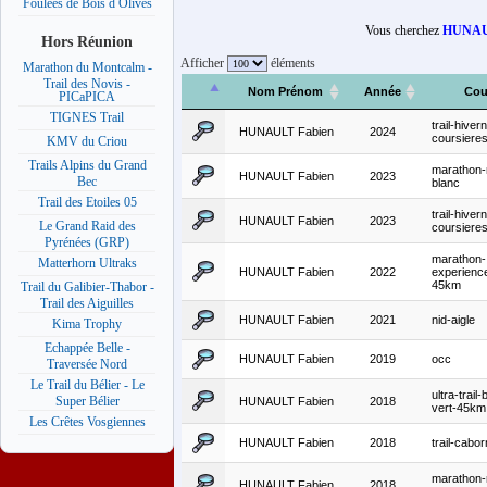
Foulées de Bois d Olives
Vous cherchez
HUNAU
Hors Réunion
Afficher
éléments
Marathon du Montcalm -
Trail des Novis -
Nom Prénom
Année
Cou
PICaPICA
TIGNES Trail
trail-hivern
HUNAULT Fabien
2024
coursiere
KMV du Criou
Trails Alpins du Grand
marathon-
HUNAULT Fabien
2023
Bec
blanc
Trail des Etoiles 05
trail-hivern
HUNAULT Fabien
2023
Le Grand Raid des
coursiere
Pyrénées (GRP)
marathon-
Matterhorn Ultraks
HUNAULT Fabien
2022
experienc
45km
Trail du Galibier-Thabor -
Trail des Aiguilles
HUNAULT Fabien
2021
nid-aigle
Kima Trophy
Echappée Belle -
HUNAULT Fabien
2019
occ
Traversée Nord
Le Trail du Bélier - Le
ultra-trail
Super Bélier
HUNAULT Fabien
2018
vert-45km
Les Crêtes Vosgiennes
HUNAULT Fabien
2018
trail-cabo
marathon-
HUNAULT Fabien
2018