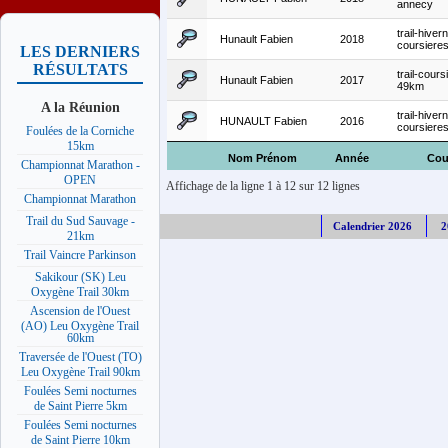
annecy
trail-hiver
Hunault Fabien
2018
coursiere
LES DERNIERS
RÉSULTATS
trail-cours
Hunault Fabien
2017
49km
A la Réunion
trail-hiver
HUNAULT Fabien
2016
coursiere
Foulées de la Corniche
15km
Nom Prénom
Année
Cou
Championnat Marathon -
OPEN
Affichage de la ligne 1 à 12 sur 12 lignes
Championnat Marathon
Trail du Sud Sauvage -
Calendrier 2026
2
21km
Trail Vaincre Parkinson
Sakikour (SK) Leu
Oxygène Trail 30km
Ascension de l'Ouest
(AO) Leu Oxygène Trail
60km
Traversée de l'Ouest (TO)
Leu Oxygène Trail 90km
Foulées Semi nocturnes
de Saint Pierre 5km
Foulées Semi nocturnes
de Saint Pierre 10km