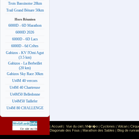
Trois Bassinoise 28km
Trail Grand Bénare 50km
Hors Réunion
6000D - 6D Marathon
6000D 2026
6000D - 6D Lacs
6000D - 6d Crêtes
Gabizos - KV l'Omi Agut
(3.5 km)
Gabizos - La Berbeillet
(20 km)
Gabizos Sky Race 30km
Ut4M 40 vercors
Ut4M 40 Chartreuse
Ut4M50 Belledonne
Ut4M50 Taillefer
Ut4M 80 CHALLENGE
Accueil
Vue du ciel
M�t�o
Cyclones
Volcan
Cirqu
|
|
|
|
|
|
Sport
Sports extr�mes
Ce site est list� dans la cat�gorie
:
Diagonale des Fous
Marathon des Sables
Blog de runrai
|
|