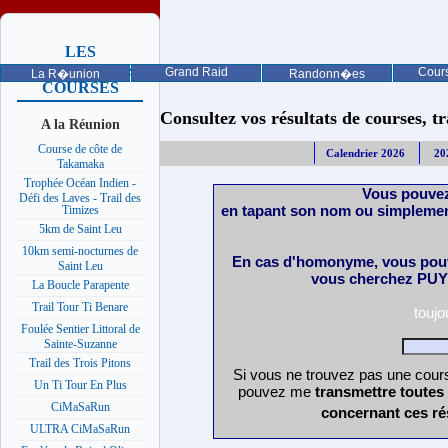
LES
PROCHAINES
Grand Raid
Cours
La R�union
Randonn�es
COURSES
Consultez vos résultats de courses, trai
A la Réunion
Course de côte de
Calendrier 2026
20
Takamaka
Trophée Océan Indien -
Vous pouvez
Défi des Laves - Trail des
en tapant son nom ou simplemen
Timizes
5km de Saint Leu
10km semi-nocturnes de
En cas d'homonyme, vous pouv
Saint Leu
vous cherchez PUY 
La Boucle Parapente
Trail Tour Ti Benare
touj
Foulée Sentier Littoral de
Sainte-Suzanne
Trail des Trois Pitons
Si vous ne trouvez pas une cours
Un Ti Tour En Plus
pouvez me
transmettre toutes
CiMaSaRun
concernant ces ré
ULTRA CiMaSaRun