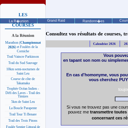
LES
PROCHAINES
Grand Raid
Cours
La R�union
Randonn�es
COURSES
Consultez vos résultats de courses, trai
A la Réunion
Marathon (
Championnat
Calendrier 2026
20
) et Foulées de la
2026
Corniche
Vous pouvez
Trail Vaincre Parkinson
en tapant son nom ou simplemen
Trail du Sud Sauvage
10km semi-nocturnes de
Saint Leu
En cas d'homonyme, vous pouv
Course de côte de
vous cherchez PUY 
Takamaka
Trophée Océan Indien -
touj
Défi des Laves - Trail des
Timizes
5km de Saint Leu
Si vous ne trouvez pas une cours
La Boucle Parapente
pouvez me
transmettre toutes
Trail Tour Ti Benare
concernant ces ré
Trail des Trois Pitons
Foulée Sentier Littoral de