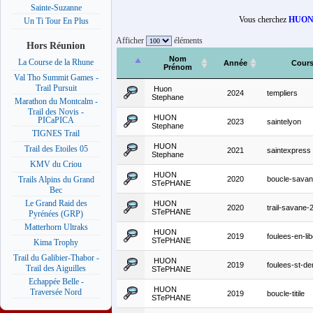
Sainte-Suzanne
Vous cherchez
HUON 
Un Ti Tour En Plus
Afficher
éléments
Hors Réunion
Nom
La Course de la Rhune
Année
Cour
Prénom
Val Tho Summit Games -
Trail Pursuit
Huon
2024
templiers
Stephane
Marathon du Montcalm -
Trail des Novis -
HUON
PICaPICA
2023
saintelyon
Stephane
TIGNES Trail
HUON
Trail des Etoiles 05
2021
saintexpress
Stephane
KMV du Criou
HUON
2020
boucle-sava
Trails Alpins du Grand
STePHANE
Bec
Le Grand Raid des
HUON
2020
trail-savane
STePHANE
Pyrénées (GRP)
Matterhorn Ultraks
HUON
2019
foulees-en-lib
STePHANE
Kima Trophy
Trail du Galibier-Thabor -
HUON
2019
foulees-st-de
Trail des Aiguilles
STePHANE
Echappée Belle -
HUON
Traversée Nord
2019
boucle-titile
STePHANE