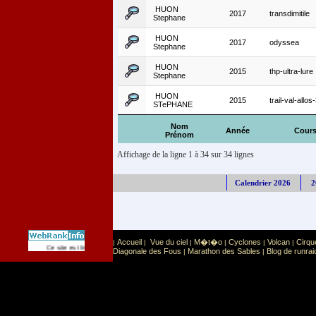
HUON
2017
transdimitile
Stephane
HUON
2017
odyssea
Stephane
HUON
2015
thp-ultra-lure
Stephane
HUON
2015
trail-val-allo
STePHANE
Nom
Année
Cour
Prénom
Affichage de la ligne 1 à 34 sur 34 lignes
Calendrier 2026
2
Accueil
Vue du ciel
M�t�o
Cyclones
Volcan
Cirqu
|
|
|
|
|
|
Sport
Sports extr�mes
Ce site est list� dans la cat�gorie
:
Diagonale des Fous
Marathon des Sables
Blog de runrai
|
|