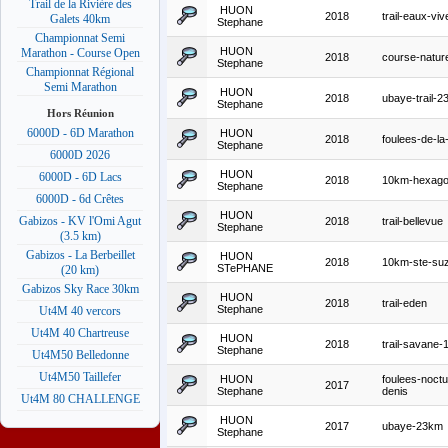
Trail de la Rivière des
HUON
2018
trail-eaux-viv
Galets 40km
Stephane
Championnat Semi
HUON
Marathon - Course Open
2018
course-natur
Stephane
Championnat Régional
Semi Marathon
HUON
2018
ubaye-trail-
Stephane
Hors Réunion
6000D - 6D Marathon
HUON
2018
foulees-de-la
Stephane
6000D 2026
HUON
6000D - 6D Lacs
2018
10km-hexag
Stephane
6000D - 6d Crêtes
HUON
Gabizos - KV l'Omi Agut
2018
trail-bellevue
Stephane
(3.5 km)
Gabizos - La Berbeillet
HUON
2018
10km-ste-su
STePHANE
(20 km)
Gabizos Sky Race 30km
HUON
2018
trail-eden
Stephane
Ut4M 40 vercors
Ut4M 40 Chartreuse
HUON
2018
trail-savane
Stephane
Ut4M50 Belledonne
Ut4M50 Taillefer
HUON
foulees-noctu
2017
Stephane
denis
Ut4M 80 CHALLENGE
HUON
2017
ubaye-23km
Stephane