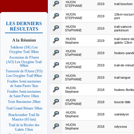
HUON
2019
trail-bourbon
STEPHANE
HUON
10km-noctur
2019
STEPHANE
port
LES DERNIERS
HUON
trail-vaincre-
RÉSULTATS
2019
STePHANE
parkinson
HUON
trail-riviere-d
A la Réunion
2019
Stephane
galets-13km
Sakikour (SK) Leu
HUON
Oxygène Trail 30km
2019
foulees-pand
STePHANE
Ascension de l'Ouest
(AO) Leu Oxygène Trail
HUON
2019
trail-de-minuit
60km
STePHANE
Traversée de l'Ouest (TO)
Leu Oxygène Trail 90km
HUON
2019
trail-tangue
STePHANE
Foulées Semi nocturnes
de Saint Pierre 5km
HUON
2018
foulees-floril
Foulées Semi nocturnes
Stephane
de Saint Pierre 10km
HUON
Trois Bassinoise 28km
2018
boucle-titile
STePHANE
Trail Grand Bénare 50km
HUON
2018
saintelyon
Beachcomber Trail Ile
Stephane
Maurice (65 km)
HUON
Trail de la Rivière des
2018
odyssea
Stephane
Galets 15km