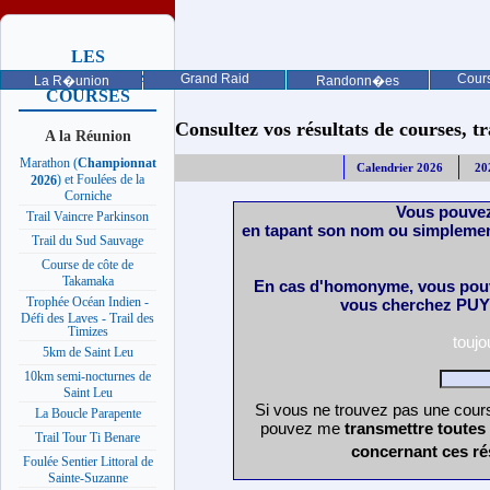
LES
PROCHAINES
Grand Raid
Cours
La R�union
Randonn�es
COURSES
Consultez vos résultats de courses, trai
A la Réunion
Marathon (
Championnat
Calendrier 2026
20
) et Foulées de la
2026
Corniche
Vous pouvez
Trail Vaincre Parkinson
en tapant son nom ou simplemen
Trail du Sud Sauvage
Course de côte de
Takamaka
En cas d'homonyme, vous pouv
Trophée Océan Indien -
vous cherchez PUY 
Défi des Laves - Trail des
Timizes
touj
5km de Saint Leu
10km semi-nocturnes de
Saint Leu
Si vous ne trouvez pas une cours
La Boucle Parapente
pouvez me
transmettre toutes
Trail Tour Ti Benare
concernant ces ré
Foulée Sentier Littoral de
Sainte-Suzanne