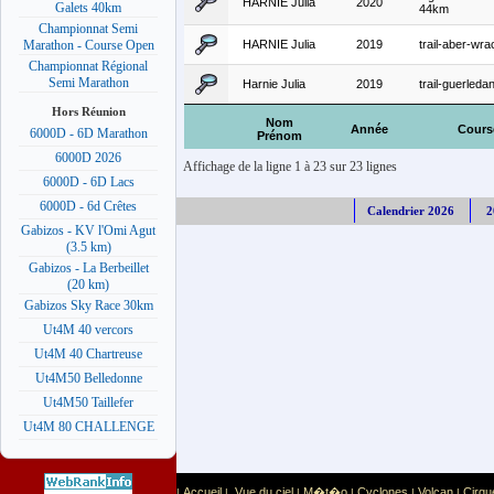
HARNIE Julia
2020
Galets 40km
44km
Championnat Semi
HARNIE Julia
2019
trail-aber-wr
Marathon - Course Open
Championnat Régional
Semi Marathon
Harnie Julia
2019
trail-guerled
Hors Réunion
Nom
Année
Cours
6000D - 6D Marathon
Prénom
6000D 2026
Affichage de la ligne 1 à 23 sur 23 lignes
6000D - 6D Lacs
6000D - 6d Crêtes
Calendrier 2026
2
Gabizos - KV l'Omi Agut
(3.5 km)
Gabizos - La Berbeillet
(20 km)
Gabizos Sky Race 30km
Ut4M 40 vercors
Ut4M 40 Chartreuse
Ut4M50 Belledonne
Ut4M50 Taillefer
Ut4M 80 CHALLENGE
Accueil
Vue du ciel
M�t�o
Cyclones
Volcan
Cirqu
|
|
|
|
|
|