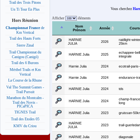
Trail des Trois Pitons
Vous cherchez
Harn
Un Ti Tour En Plus
Afficher
éléments
Hors Réunion
Nom
Championnat France
de
Année
Cours
Prénom
Km Vertical
Trail des Hauts Forts
HARNIE
raidlight-winter
2026
JULIA
25km
Sierre Zinal
Trail Championnat du
echappee-bell
HARNIE Julia
2025
integrale
Canigou (Canigó)
Trail des 6 Burons
Harnie Julia
2024
ecotrail-pari
Méribel Trails et Km
Vertical
Harnie Julia
2024
endurance-tra
La Course de la Rhune
Val Tho Summit Games -
HARNIE Julia
2024
tds
Trail Pursuit
Marathon du Montcalm -
champ-france-
HARNIE Julia
2024
Trail des Novis -
long
PICaPICA
TIGNES Trail
HARNIE Julia
2023
gruissan-50k
Trail des Etoiles 05
HARNIE
2023
trail-guerled
KMV du Criou
JULIA
HARNIE Julia
2023
diagonale