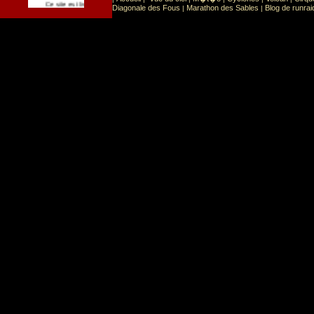
Sport
Sports extr�mes
Ce site est list� dans la cat�gorie
:
Diagonale des Fous
Marathon des Sables
Blog de runrai
|
|