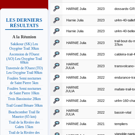
HARNIE Julia
2023
dossards-G
LES DERNIERS
Harnie Julia
2023
ut4m-40-taille
RÉSULTATS
Harnie Julia
2023
ut4m-40-bell
A la Réunion
trail-bout-du
HARNIE Julia
2023
Sakikour (SK) Leu
37km
Oxygène Trail 30km
Ascension de l'Ouest
HARNIE Julia
2023
caldeira-trail
(AO) Leu Oxygène Trail
60km
HARNIE
2023
transvolcano
JULIA
Traversée de l'Ouest (TO)
Leu Oxygène Trail 90km
HARNIE Julia
2022
endurance-tra
Foulées Semi nocturnes
de Saint Pierre 5km
HARNIE
Foulées Semi nocturnes
2022
mafate-trail-to
JULIA
de Saint Pierre 10km
Trois Bassinoise 28km
HARNIE Julia
2022
ut4m-160-cha
Trail Grand Bénare 50km
HARNIE
Beachcomber Trail Ile
2022
bassin-vital
JULIA
Maurice (65 km)
Trail de la Rivière des
HARNIE Julia
2021
templiers
Galets 15km
Trail de la Rivière des
vignoble-nant