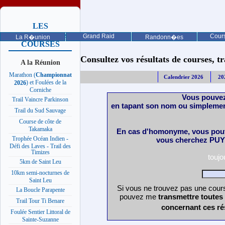
LES
PROCHAINES
Grand Raid
Cours
La R�union
Randonn�es
COURSES
Consultez vos résultats de courses, trai
A la Réunion
Marathon (
Championnat
Calendrier 2026
20
) et Foulées de la
2026
Corniche
Vous pouvez
Trail Vaincre Parkinson
en tapant son nom ou simplemen
Trail du Sud Sauvage
Course de côte de
Takamaka
En cas d'homonyme, vous pouv
Trophée Océan Indien -
vous cherchez PUY 
Défi des Laves - Trail des
Timizes
touj
5km de Saint Leu
10km semi-nocturnes de
Saint Leu
Si vous ne trouvez pas une cours
La Boucle Parapente
pouvez me
transmettre toutes
Trail Tour Ti Benare
concernant ces ré
Foulée Sentier Littoral de
Sainte-Suzanne