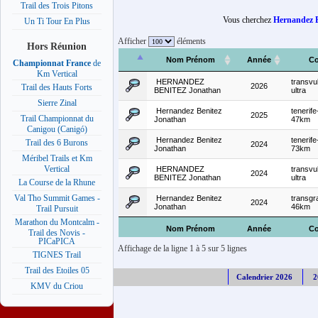
Trail des Trois Pitons
Vous cherchez
Hernandez B
Un Ti Tour En Plus
Afficher
éléments
Hors Réunion
Nom Prénom
Année
Co
Championnat France
de
Km Vertical
HERNANDEZ
transvu
2026
Trail des Hauts Forts
BENITEZ Jonathan
ultra
Sierre Zinal
Hernandez Benitez
tenerife
2025
Trail Championnat du
Jonathan
47km
Canigou (Canigó)
Hernandez Benitez
tenerife
Trail des 6 Burons
2024
Jonathan
73km
Méribel Trails et Km
Vertical
HERNANDEZ
transvu
2024
BENITEZ Jonathan
ultra
La Course de la Rhune
Val Tho Summit Games -
Hernandez Benitez
transgr
2024
Jonathan
46km
Trail Pursuit
Marathon du Montcalm -
Nom Prénom
Année
Co
Trail des Novis -
PICaPICA
Affichage de la ligne 1 à 5 sur 5 lignes
TIGNES Trail
Trail des Etoiles 05
Calendrier 2026
2
KMV du Criou