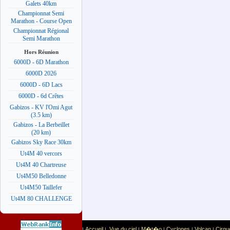
Galets 40km
Championnat Semi
Marathon - Course Open
Championnat Régional
Semi Marathon
Hors Réunion
6000D - 6D Marathon
6000D 2026
6000D - 6D Lacs
6000D - 6d Crêtes
Gabizos - KV l'Omi Agut
(3.5 km)
Gabizos - La Berbeillet
(20 km)
Gabizos Sky Race 30km
Ut4M 40 vercors
Ut4M 40 Chartreuse
Ut4M50 Belledonne
Ut4M50 Taillefer
Ut4M 80 CHALLENGE
Accueil
Vue du ciel
M�t�o
Cyclones
Volcan
Cirqu
|
|
|
|
|
|