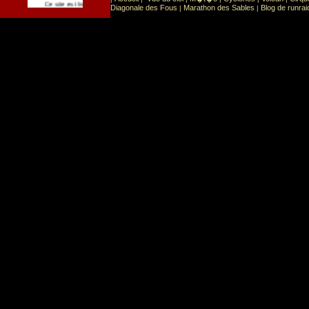
Sport
Sports extr�mes
Ce site est list� dans la cat�gorie
:
Diagonale des Fous
Marathon des Sables
Blog de runrai
|
|