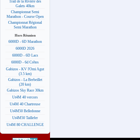
Trail de la Rivière des
Galets 40km
Championnat Semi
Marathon - Course Open
Championnat Régional
Semi Marathon
Hors Réunion
6000D - 6D Marathon
6000D 2026
6000D - 6D Lacs
6000D - 6d Crêtes
Gabizos - KV l'Omi Agut
(3.5 km)
Gabizos - La Berbeillet
(20 km)
Gabizos Sky Race 30km
Ut4M 40 vercors
Ut4M 40 Chartreuse
Ut4M50 Belledonne
Ut4M50 Taillefer
Ut4M 80 CHALLENGE