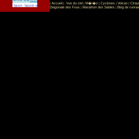
Accueil
Vue du ciel
M�t�o
Cyclones
Volcan
Cirqu
|
|
|
|
|
|
Sport
Sports extr�mes
 cat�gorie
:
Diagonale des Fous
Marathon des Sables
Blog de runrai
|
|