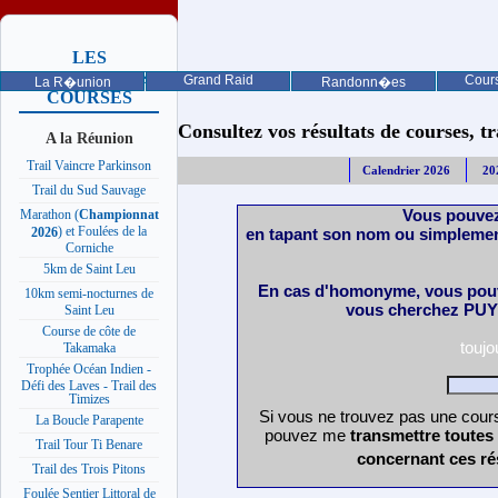
LES
PROCHAINES
Grand Raid
Cours
La R�union
Randonn�es
COURSES
Consultez vos résultats de courses, trai
A la Réunion
Trail Vaincre Parkinson
Calendrier 2026
20
Trail du Sud Sauvage
Vous pouvez
Marathon (
Championnat
) et Foulées de la
en tapant son nom ou simplemen
2026
Corniche
5km de Saint Leu
En cas d'homonyme, vous pouv
10km semi-nocturnes de
vous cherchez PUY 
Saint Leu
Course de côte de
touj
Takamaka
Trophée Océan Indien -
Défi des Laves - Trail des
Timizes
Si vous ne trouvez pas une cours
La Boucle Parapente
pouvez me
transmettre toutes
Trail Tour Ti Benare
concernant ces ré
Trail des Trois Pitons
Foulée Sentier Littoral de