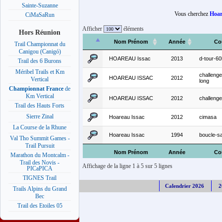
Sainte-Suzanne
Vous cherchez
Hoar
CiMaSaRun
Afficher
éléments
Hors Réunion
Nom Prénom
Année
Co
Trail Championnat du
Canigou (Canigó)
HOAREAU Issac
2013
d-tour-6
Trail des 6 Burons
Méribel Trails et Km
challenge
HOAREAU ISSAC
2012
Vertical
long
Championnat France
de
Km Vertical
HOAREAU ISSAC
2012
challenge
Trail des Hauts Forts
Sierre Zinal
Hoareau Issac
2012
cimasa
La Course de la Rhune
Hoareau Issac
1994
boucle-s
Val Tho Summit Games -
Trail Pursuit
Nom Prénom
Année
Co
Marathon du Montcalm -
Trail des Novis -
Affichage de la ligne 1 à 5 sur 5 lignes
PICaPICA
TIGNES Trail
Calendrier 2026
2
Trails Alpins du Grand
Bec
Trail des Etoiles 05