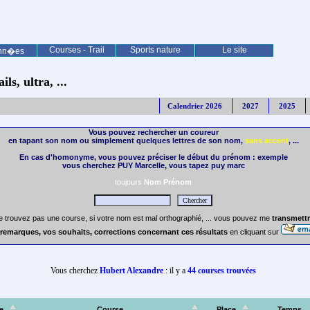
Courses - Trail
Sports nature
Le site
nn�es
ls, ultra, ...
Calendrier 2026
2027
2025
Vous pouvez rechercher un coureur
en tapant son nom ou simplement quelques lettres de son nom,
sans accent
, ...
En cas d'homonyme, vous pouvez préciser le début du prénom : exemple
vous cherchez PUY Marcelle, vous tapez puy marc
toujours
Nom Prénom
e trouvez pas une course, si votre nom est mal orthographié, ... vous pouvez me
transmettr
remarques, vos souhaits, corrections concernant ces résultats
en cliquant sur
Vous cherchez
Hubert Alexandre
: il y a
44 courses trouvées
e
Course
Place
Temps