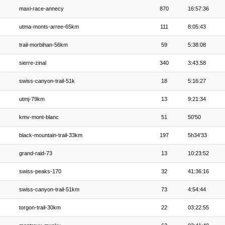
maxi-race-annecy
870
16:57:36
utma-monts-arree-65km
111
8:05:43
trail-morbihan-56km
59
5:38:08
sierre-zinal
340
3:43.58
swiss-canyon-trail-51k
18
5:16:27
utmj-79km
13
9:21:34
kmv-mont-blanc
51
50'50
black-mountain-trail-33km
197
5h34'33
grand-raid-73
13
10:23:52
swiss-peaks-170
32
41:36:16
swiss-canyon-trail-51km
73
4:54:44
torgon-trail-30km
22
03:22:55