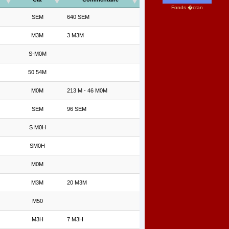
Fonds �cran
SEM
640 SEM
M3M
3 M3M
S-M0M
50 54M
M0M
213 M - 46 M0M
SEM
96 SEM
S M0H
SM0H
M0M
M3M
20 M3M
M50
M3H
7 M3H