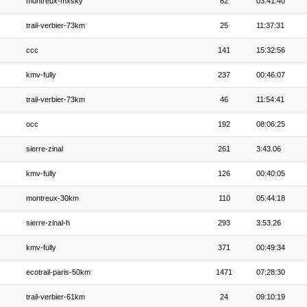
montreux-mxsky
62
03:41:40
trail-verbier-73km
25
11:37:31
ccc
141
15:32:56
kmv-fully
237
00:46:07
trail-verbier-73km
46
11:54:41
occ
192
08:06:25
sierre-zinal
261
3:43.06
kmv-fully
126
00:40:05
montreux-30km
110
05:44:18
sierre-zinal-h
293
3:53.26
kmv-fully
371
00:49:34
ecotrail-paris-50km
1471
07:28:30
trail-verbier-61km
24
09:10:19