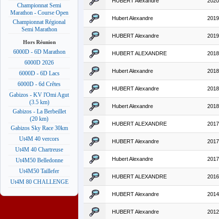
HUBERT Alexandre
2020
Championnat Semi
Marathon - Course Open
Hubert Alexandre
2019
Championnat Régional
Semi Marathon
HUBERT Alexandre
2019
Hors Réunion
6000D - 6D Marathon
HUBERT ALEXANDRE
2018
6000D 2026
Hubert Alexandre
2018
6000D - 6D Lacs
6000D - 6d Crêtes
HUBERT Alexandre
2018
Gabizos - KV l'Omi Agut
(3.5 km)
Hubert Alexandre
2018
Gabizos - La Berbeillet
(20 km)
HUBERT ALEXANDRE
2017
Gabizos Sky Race 30km
Ut4M 40 vercors
HUBERT Alexandre
2017
Ut4M 40 Chartreuse
Hubert Alexandre
2017
Ut4M50 Belledonne
Ut4M50 Taillefer
HUBERT ALEXANDRE
2016
Ut4M 80 CHALLENGE
HUBERT Alexandre
2014
HUBERT Alexandre
2012