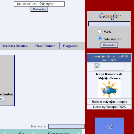
Web
Site runraid
Résultats Réunion
Hors Réunion
Diagonale
La m�t�o de ce
Lundi 10
Aout 2026
les pr�visions de
M�t�o France
e toutes
Bulletin m�t�o complet
Carte cyclonique 2026
Rechercher
Cat
Commentaire