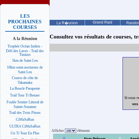
LES
PROCHAINES
Grand Raid
La R�union
Rando
COURSES
Consultez vos résultats de courses, trai
A la Réunion
Trophée Océan Indien -
Défi des Laves - Trail des
Timizes
5km de Saint Leu
10km semi-nocturnes de
Saint Leu
Course de côte de
Takamaka
La Boucle Parapente
Trail Tour Ti Benare
Si vous n
Foulée Sentier Littoral de
vos 
Sainte-Suzanne
Trail des Trois Pitons
CiMaSaRun
ULTRA CiMaSaRun
Afficher
éléments
Un Ti Tour En Plus
Nom Prénom
Anné