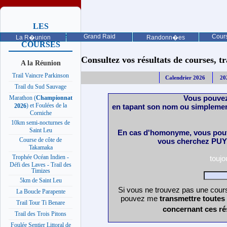
LES
PROCHAINES
Grand Raid
Cours
La R�union
Randonn�es
COURSES
Consultez vos résultats de courses, trai
A la Réunion
Trail Vaincre Parkinson
Calendrier 2026
20
Trail du Sud Sauvage
Vous pouvez
Marathon (
Championnat
) et Foulées de la
en tapant son nom ou simplemen
2026
Corniche
10km semi-nocturnes de
Saint Leu
En cas d'homonyme, vous pouv
Course de côte de
vous cherchez PUY 
Takamaka
Trophée Océan Indien -
touj
Défi des Laves - Trail des
Timizes
5km de Saint Leu
Si vous ne trouvez pas une cours
La Boucle Parapente
pouvez me
transmettre toutes
Trail Tour Ti Benare
concernant ces ré
Trail des Trois Pitons
Foulée Sentier Littoral de