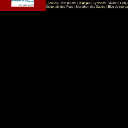
Accueil
Vue du ciel
M�t�o
Cyclones
Volcan
Cirqu
|
|
|
|
|
|
Sport
Sports extr�mes
Ce site est list� dans la cat�gorie
:
Diagonale des Fous
Marathon des Sables
Blog de runrai
|
|