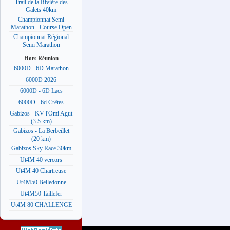
Trail de la Rivière des
Galets 40km
Championnat Semi
Marathon - Course Open
Championnat Régional
Semi Marathon
Hors Réunion
6000D - 6D Marathon
6000D 2026
6000D - 6D Lacs
6000D - 6d Crêtes
Gabizos - KV l'Omi Agut
(3.5 km)
Gabizos - La Berbeillet
(20 km)
Gabizos Sky Race 30km
Ut4M 40 vercors
Ut4M 40 Chartreuse
Ut4M50 Belledonne
Ut4M50 Taillefer
Ut4M 80 CHALLENGE