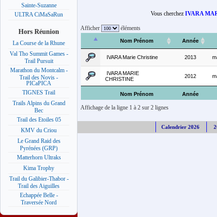
Sainte-Suzanne
Vous cherchez
IVARA MAR
ULTRA CiMaSaRun
Afficher
éléments
Hors Réunion
Nom Prénom
Année
La Course de la Rhune
Val Tho Summit Games -
IVARA Marie Christine
2013
m
Trail Pursuit
Marathon du Montcalm -
IVARA MARIE
2012
m
Trail des Novis -
CHRISTINE
PICaPICA
TIGNES Trail
Nom Prénom
Année
Trails Alpins du Grand
Affichage de la ligne 1 à 2 sur 2 lignes
Bec
Trail des Etoiles 05
Calendrier 2026
2
KMV du Criou
Le Grand Raid des
Pyrénées (GRP)
Matterhorn Ultraks
Kima Trophy
Trail du Galibier-Thabor -
Trail des Aiguilles
Echappée Belle -
Traversée Nord