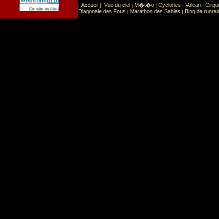
Accueil
Vue du ciel
M�t�o
Cyclones
Volcan
Cirqu
|
|
|
|
|
|
Sport
Sports extr�mes
Ce site est list� dans la cat�gorie
:
Diagonale des Fous
Marathon des Sables
Blog de runrai
|
|