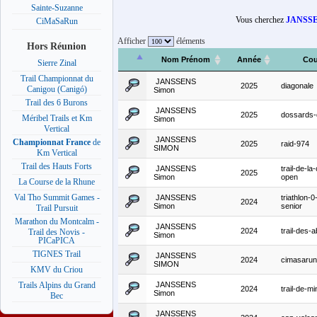
Sainte-Suzanne
Vous cherchez
JANSS
CiMaSaRun
Afficher
éléments
Hors Réunion
Nom Prénom
Année
Cou
Sierre Zinal
Trail Championnat du
JANSSENS
2025
diagonale
Canigou (Canigó)
Simon
Trail des 6 Burons
JANSSENS
2025
dossards-
Méribel Trails et Km
Simon
Vertical
JANSSENS
Championnat France
de
2025
raid-974
SIMON
Km Vertical
Trail des Hauts Forts
JANSSENS
trail-de-la
2025
Simon
open
La Course de la Rhune
Val Tho Summit Games -
JANSSENS
triathlon-
2024
Simon
senior
Trail Pursuit
Marathon du Montcalm -
JANSSENS
2024
trail-des-a
Trail des Novis -
Simon
PICaPICA
TIGNES Trail
JANSSENS
2024
cimasarun
SIMON
KMV du Criou
JANSSENS
Trails Alpins du Grand
2024
trail-de-mi
Simon
Bec
JANSSENS