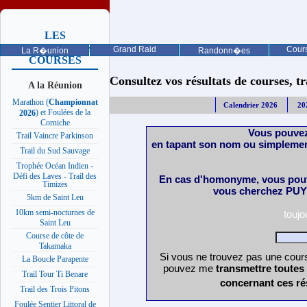
LES
PROCHAINES
Grand Raid
Cours
La R�union
Randonn�es
COURSES
Consultez vos résultats de courses, trai
A la Réunion
Marathon (
Championnat
Calendrier 2026
20
) et Foulées de la
2026
Corniche
Vous pouvez
Trail Vaincre Parkinson
en tapant son nom ou simplemen
Trail du Sud Sauvage
Trophée Océan Indien -
Défi des Laves - Trail des
En cas d'homonyme, vous pouv
Timizes
vous cherchez PUY 
5km de Saint Leu
10km semi-nocturnes de
touj
Saint Leu
Course de côte de
Takamaka
Si vous ne trouvez pas une cours
La Boucle Parapente
pouvez me
transmettre toutes
Trail Tour Ti Benare
concernant ces ré
Trail des Trois Pitons
Foulée Sentier Littoral de