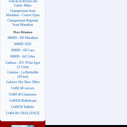
Trail de la Rivière des
Galets 40km
Championnat Semi
Marathon - Course Open
Championnat Régional
Semi Marathon
Hors Réunion
6000D - 6D Marathon
6000D 2026
6000D - 6D Lacs
6000D - 6d Crêtes
Gabizos - KV l'Omi Agut
(3.5 km)
Gabizos - La Berbeillet
(20 km)
Gabizos Sky Race 30km
Ut4M 40 vercors
Ut4M 40 Chartreuse
Ut4M50 Belledonne
Ut4M50 Taillefer
Ut4M 80 CHALLENGE