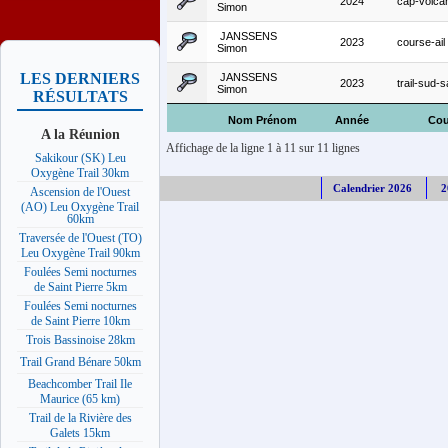
2024
cap-volca
Simon
JANSSENS
2023
course-ail
Simon
LES DERNIERS
JANSSENS
2023
trail-sud-
Simon
RÉSULTATS
Nom Prénom
Année
Cou
A la Réunion
Affichage de la ligne 1 à 11 sur 11 lignes
Sakikour (SK) Leu
Oxygène Trail 30km
Calendrier 2026
2
Ascension de l'Ouest
(AO) Leu Oxygène Trail
60km
Traversée de l'Ouest (TO)
Leu Oxygène Trail 90km
Foulées Semi nocturnes
de Saint Pierre 5km
Foulées Semi nocturnes
de Saint Pierre 10km
Trois Bassinoise 28km
Trail Grand Bénare 50km
Beachcomber Trail Ile
Maurice (65 km)
Trail de la Rivière des
Galets 15km