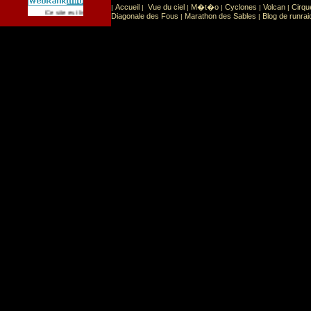
Accueil
Vue du ciel
M�t�o
Cyclones
Volcan
Cirqu
|
|
|
|
|
|
Sport
Sports extr�mes
Ce site est list� dans la cat�gorie
:
Diagonale des Fous
Marathon des Sables
Blog de runrai
|
|