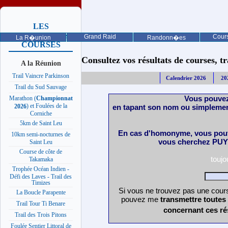
LES
PROCHAINES
Grand Raid
Cours
La R�union
Randonn�es
COURSES
Consultez vos résultats de courses, trai
A la Réunion
Trail Vaincre Parkinson
Calendrier 2026
20
Trail du Sud Sauvage
Vous pouvez
Marathon (
Championnat
) et Foulées de la
en tapant son nom ou simplemen
2026
Corniche
5km de Saint Leu
En cas d'homonyme, vous pouv
10km semi-nocturnes de
vous cherchez PUY 
Saint Leu
Course de côte de
touj
Takamaka
Trophée Océan Indien -
Défi des Laves - Trail des
Timizes
Si vous ne trouvez pas une cours
La Boucle Parapente
pouvez me
transmettre toutes
Trail Tour Ti Benare
concernant ces ré
Trail des Trois Pitons
Foulée Sentier Littoral de