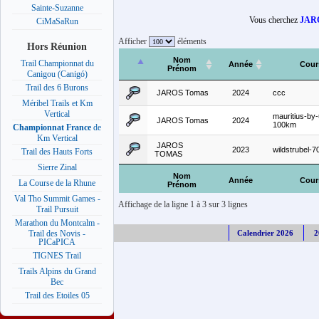
Sainte-Suzanne
Vous cherchez
JAR
CiMaSaRun
Afficher
éléments
Hors Réunion
Nom
Trail Championnat du
Année
Cour
Prénom
Canigou (Canigó)
Trail des 6 Burons
JAROS Tomas
2024
ccc
Méribel Trails et Km
Vertical
mauritius-by
JAROS Tomas
2024
100km
Championnat France
de
Km Vertical
JAROS
2023
wildstrubel-7
Trail des Hauts Forts
TOMAS
Sierre Zinal
Nom
Année
Cour
La Course de la Rhune
Prénom
Val Tho Summit Games -
Affichage de la ligne 1 à 3 sur 3 lignes
Trail Pursuit
Marathon du Montcalm -
Calendrier 2026
2
Trail des Novis -
PICaPICA
TIGNES Trail
Trails Alpins du Grand
Bec
Trail des Etoiles 05