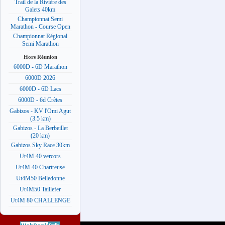
Trail de la Rivière des
Galets 40km
Championnat Semi
Marathon - Course Open
Championnat Régional
Semi Marathon
Hors Réunion
6000D - 6D Marathon
6000D 2026
6000D - 6D Lacs
6000D - 6d Crêtes
Gabizos - KV l'Omi Agut
(3.5 km)
Gabizos - La Berbeillet
(20 km)
Gabizos Sky Race 30km
Ut4M 40 vercors
Ut4M 40 Chartreuse
Ut4M50 Belledonne
Ut4M50 Taillefer
Ut4M 80 CHALLENGE