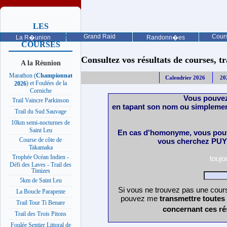
LES
PROCHAINES
Grand Raid
Cours
La R�union
Randonn�es
COURSES
Consultez vos résultats de courses, trai
A la Réunion
Marathon (
Championnat
Calendrier 2026
20
) et Foulées de la
2026
Corniche
Vous pouvez
Trail Vaincre Parkinson
en tapant son nom ou simplemen
Trail du Sud Sauvage
10km semi-nocturnes de
Saint Leu
En cas d'homonyme, vous pouv
Course de côte de
vous cherchez PUY 
Takamaka
Trophée Océan Indien -
touj
Défi des Laves - Trail des
Timizes
5km de Saint Leu
Si vous ne trouvez pas une cours
La Boucle Parapente
pouvez me
transmettre toutes
Trail Tour Ti Benare
concernant ces ré
Trail des Trois Pitons
Foulée Sentier Littoral de