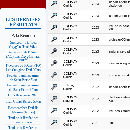
JOLIMAY
luchon-aneto-tr
2023
Cedric
challenge
JOLIMAY
2023
luchon-aneto-tra
Cedric
LES DERNIERS
RÉSULTATS
JOLIMAY
trail-de-la-pass
2023
Cedric
29km
A la Réunion
JOLIMAY
2023
gruissan-50km
Cedric
Sakikour (SK) Leu
Oxygène Trail 30km
JOLIMAY
2023
endurance-trail
Ascension de l'Ouest
Cedric
(AO) Leu Oxygène Trail
60km
JOLIMAY
2023
trail-des-seig
Cedric
Traversée de l'Ouest (TO)
Leu Oxygène Trail 90km
JOLIMAY
2023
trail-ventoux-
Foulées Semi nocturnes
Cedric
de Saint Pierre 5km
Foulées Semi nocturnes
Jolimay
2022
luchon-aneto-t
Cedric
de Saint Pierre 10km
Trois Bassinoise 28km
JOLIMAY
black-mountain-
2022
CeDric
33km
Trail Grand Bénare 50km
Beachcomber Trail Ile
JOLIMAY
2022
trail-des-citad
Maurice (65 km)
Cedric
Trail de la Rivière des
JOLIMAY
Galets 15km
2021
ccc
Cedric
Trail de la Rivière des