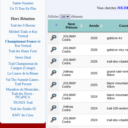
Sainte-Suzanne
Vous cherchez
JOLIM
Un Ti Tour En Plus
Afficher
éléments
Hors Réunion
Nom
Trail des 6 Burons
Année
Cour
Prénom
Méribel Trails et Km
Vertical
JOLIMAY
2026
gabizos-kv
Cedric
Championnat France
de
Km Vertical
JOLIMAY
2026
gabizos-sky-r
Trail des Hauts Forts
Cedric
Sierre Zinal
JOLIMAY
2026
trail-des-citad
Cedric
Trail Championnat du
Canigou (Canigó)
Jolimay
grand-raid-ven
2025
La Course de la Rhune
Cedric
80km
Val Tho Summit Games -
JOLIMAY
black-mountain-
Trail Pursuit
2025
Cedric
43km
Marathon du Montcalm -
Trail des Novis -
JOLIMAY
black-mountain-
2024
PICaPICA
Cedric
40km
TIGNES Trail
Jolimay
2024
trail-100-ando
Trail des Etoiles 05
Cedric
KMV du Criou
JOLIMAY
2024
trail-des-citad
Cedric