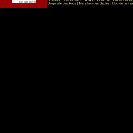
Sport
Sports extr�mes
Ce site est list� dans la cat�gorie
:
Diagonale des Fous
Marathon des Sables
Blog de runrai
|
|