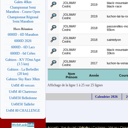
Galets 40km
JOLIMAY
black-mountain-
2019
Cedric
black-race
Championnat Semi
Marathon - Course Open
JOLIMAY
2019
luchon-lat-la-r
Championnat Régional
Cedric
Semi Marathon
JOLIMAY
passerelles-m
2018
Hors Réunion
Cedric
65km
6000D - 6D Marathon
JOLIMAY
2018
saintelyon
6000D 2026
Cedric
6000D - 6D Lacs
JOLIMAY
black-mountain-
2018
Cedric
33km
6000D - 6d Crêtes
Gabizos - KV l'Omi Agut
JOLIMAY
2017
luchon-la-ven
(3.5 km)
Cedric
Gabizos - La Berbeillet
(20 km)
Nom
Année
Cour
Prénom
Gabizos Sky Race 30km
Affichage de la ligne 1 à 25 sur 25 lignes
Ut4M 40 vercors
Ut4M 40 Chartreuse
Calendrier 2026
2
Ut4M50 Belledonne
Ut4M50 Taillefer
Ut4M 80 CHALLENGE
Accueil
Vue du ciel
M�t�o
Cyclones
Volcan
Cirqu
|
|
|
|
|
|