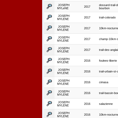
JOSEPH
dossard-trail-d
2017
MYLeNE
bourbon
JOSEPH
2017
trail-colorado
MYLENE
JOSEPH
2017
10km-nocturne
MYLENE
JOSEPH
2017
champ-10km-s
MYLENE
JOSEPH
2017
trail-des-angla
MYLENE
JOSEPH
2016
foulees-liberte
MYLENE
JOSEPH
2016
trail-urbain-st
MYLENE
JOSEPH
2016
cimasa
MYLENE
JOSEPH
2016
trail-bassin-bo
MYLENE
JOSEPH
2016
salazienne
MYLENE
JOSEPH
2016
10km-nocturne
MYLENE