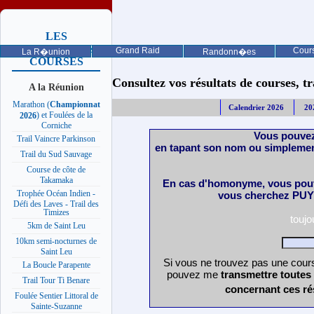
LES
PROCHAINES
Grand Raid
Cours
La R�union
Randonn�es
COURSES
Consultez vos résultats de courses, trai
A la Réunion
Marathon (
Championnat
Calendrier 2026
20
) et Foulées de la
2026
Corniche
Vous pouvez
Trail Vaincre Parkinson
en tapant son nom ou simplemen
Trail du Sud Sauvage
Course de côte de
Takamaka
En cas d'homonyme, vous pouv
Trophée Océan Indien -
vous cherchez PUY 
Défi des Laves - Trail des
Timizes
touj
5km de Saint Leu
10km semi-nocturnes de
Saint Leu
Si vous ne trouvez pas une cours
La Boucle Parapente
pouvez me
transmettre toutes
Trail Tour Ti Benare
concernant ces ré
Foulée Sentier Littoral de
Sainte-Suzanne