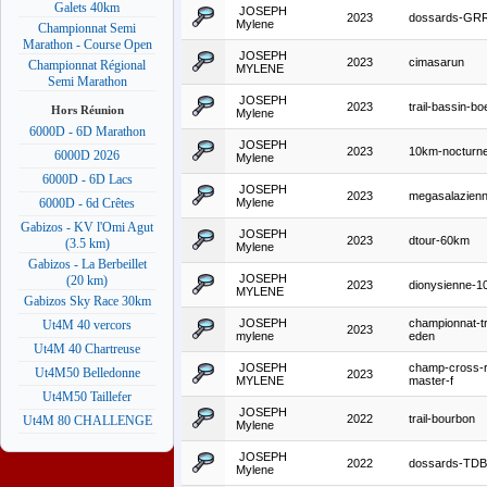
Galets 40km
JOSEPH
2023
dossards-GR
Mylene
Championnat Semi
Marathon - Course Open
JOSEPH
2023
cimasarun
Championnat Régional
MYLENE
Semi Marathon
JOSEPH
2023
trail-bassin-bo
Hors Réunion
Mylene
6000D - 6D Marathon
JOSEPH
2023
10km-nocturne
6000D 2026
Mylene
6000D - 6D Lacs
JOSEPH
2023
megasalazien
Mylene
6000D - 6d Crêtes
Gabizos - KV l'Omi Agut
JOSEPH
2023
dtour-60km
(3.5 km)
Mylene
Gabizos - La Berbeillet
JOSEPH
(20 km)
2023
dionysienne-
MYLENE
Gabizos Sky Race 30km
JOSEPH
championnat-tr
Ut4M 40 vercors
2023
mylene
eden
Ut4M 40 Chartreuse
JOSEPH
champ-cross-r
Ut4M50 Belledonne
2023
MYLENE
master-f
Ut4M50 Taillefer
JOSEPH
2022
trail-bourbon
Ut4M 80 CHALLENGE
Mylene
JOSEPH
2022
dossards-TDB
Mylene