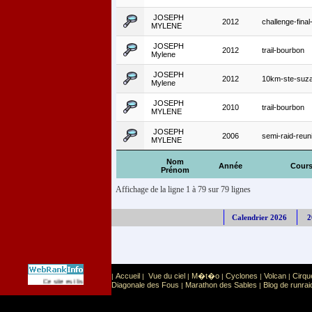
JOSEPH
2012
challenge-final-
MYLENE
JOSEPH
2012
trail-bourbon
Mylene
JOSEPH
2012
10km-ste-suz
Mylene
JOSEPH
2010
trail-bourbon
MYLENE
JOSEPH
2006
semi-raid-reun
MYLENE
Nom
Année
Cour
Prénom
Affichage de la ligne 1 à 79 sur 79 lignes
Calendrier 2026
2
Accueil
Vue du ciel
M�t�o
Cyclones
Volcan
Cirqu
|
|
|
|
|
|
Sport
Sports extr�mes
Ce site est list� dans la cat�gorie
:
Diagonale des Fous
Marathon des Sables
Blog de runrai
|
|