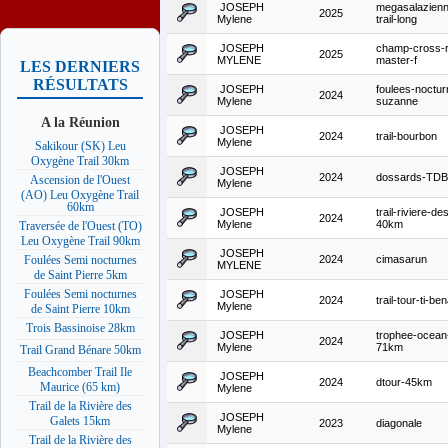
JOSEPH
megasalazien
2025
Mylene
trail-long
JOSEPH
champ-cross-r
2025
MYLENE
master-f
LES DERNIERS
RÉSULTATS
JOSEPH
foulees-noctur
2024
Mylene
suzanne
A la Réunion
JOSEPH
2024
trail-bourbon
Mylene
Sakikour (SK) Leu
Oxygène Trail 30km
JOSEPH
2024
dossards-TDB
Ascension de l'Ouest
Mylene
(AO) Leu Oxygène Trail
60km
JOSEPH
trail-riviere-de
2024
Mylene
40km
Traversée de l'Ouest (TO)
Leu Oxygène Trail 90km
JOSEPH
2024
cimasarun
Foulées Semi nocturnes
MYLENE
de Saint Pierre 5km
Foulées Semi nocturnes
JOSEPH
2024
trail-tour-ti-b
Mylene
de Saint Pierre 10km
Trois Bassinoise 28km
JOSEPH
trophee-ocean-
2024
Mylene
71km
Trail Grand Bénare 50km
Beachcomber Trail Ile
JOSEPH
2024
dtour-45km
Maurice (65 km)
Mylene
Trail de la Rivière des
JOSEPH
Galets 15km
2023
diagonale
Mylene
Trail de la Rivière des