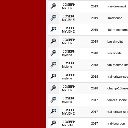
JOSEPH
2019
trail-de-minuit
MYLENE
JOSEPH
2019
salazienne
MYLENE
JOSEPH
2019
10km-nocturne
MYLENE
JOSEPH
2019
bassin-vital
MYLENE
JOSEPH
2018
trail-liberte
mylene
JOSEPH
2018
tdb-montee-ma
Mylene
JOSEPH
2018
trail-urbain-st
mylene
JOSEPH
2018
champ-10km-s
MYLENE
JOSEPH
2017
foulees-liberte
mylene
JOSEPH
2017
trail-urbain-st-
MYLENE
JOSEPH
2017
trail-bourbon
MYLeNE