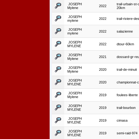
JOSEPH
trail-urbain-st-
2022
Mylene
20km
JOSEPH
2022
trail-riviere-de
mylene
JOSEPH
2022
salazienne
mylene
JOSEPH
2022
dtour-60km
MYLENE
JOSEPH
2021
dossard-gr-re
Mylene
JOSEPH
2020
trail-de-minuit
Mylene
JOSEPH
2020
championnat-c
MYLENE
JOSEPH
2019
foulees-liberte
Mylene
JOSEPH
2019
trail-bourbon
MYLENE
JOSEPH
2019
cimasa
MYLENE
JOSEPH
2019
semi-raid-974
MYLENE