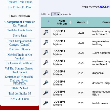
Trail des Trois Pitons
Vous cherchez
JOSEP
Un Ti Tour En Plus
Afficher
éléments
Hors Réunion
Nom
Championnat France
de
Année
Cour
Prénom
Km Vertical
Trail des Hauts Forts
JOSEPH
trophee-champ
2026
Mylene
route-5km-2
Sierre Zinal
Trail Championnat du
JOSEPH
megasalazien
2026
Mylene
trail-long
Canigou (Canigó)
Trail des 6 Burons
JOSEPH
2026
10km-nocturne
Mylene
Méribel Trails et Km
Vertical
JOSEPH
trophee-champ
2026
La Course de la Rhune
Mylene
route-5km-1
Val Tho Summit Games -
JOSEPH
Trail Pursuit
2025
diagonale
Mylene
Marathon du Montcalm -
Trail des Novis -
JOSEPH
2025
dossards-diag
PICaPICA
Mylene
TIGNES Trail
JOSEPH
trophee-ocean-
2025
Trail des Etoiles 05
Mylene
58km
KMV du Criou
JOSEPH
2025
trail-de-minuit
Mylene