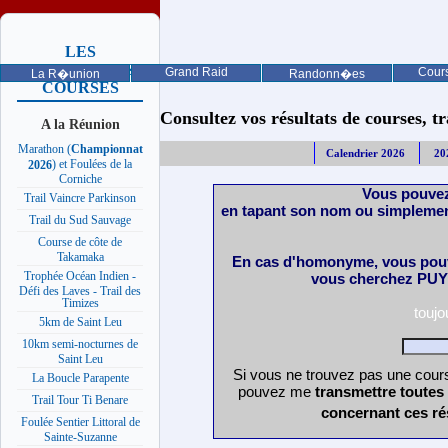
LES
PROCHAINES
Grand Raid
Cours
La R�union
Randonn�es
COURSES
Consultez vos résultats de courses, trai
A la Réunion
Marathon (
Championnat
Calendrier 2026
20
) et Foulées de la
2026
Corniche
Vous pouvez
Trail Vaincre Parkinson
en tapant son nom ou simplemen
Trail du Sud Sauvage
Course de côte de
Takamaka
En cas d'homonyme, vous pouv
Trophée Océan Indien -
vous cherchez PUY 
Défi des Laves - Trail des
Timizes
touj
5km de Saint Leu
10km semi-nocturnes de
Saint Leu
Si vous ne trouvez pas une cours
La Boucle Parapente
pouvez me
transmettre toutes
Trail Tour Ti Benare
concernant ces ré
Foulée Sentier Littoral de
Sainte-Suzanne