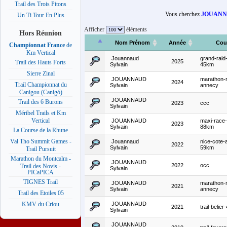
Trail des Trois Pitons
Vous cherchez
JOUANNA
Un Ti Tour En Plus
Afficher
éléments
Hors Réunion
Nom Prénom
Année
Cou
Championnat France
de
Km Vertical
Jouannaud
grand-raid
2025
Trail des Hauts Forts
Sylvain
45km
Sierre Zinal
JOUANNAUD
marathon-
2024
Trail Championnat du
Sylvain
annecy
Canigou (Canigó)
JOUANNAUD
Trail des 6 Burons
2023
ccc
Sylvain
Méribel Trails et Km
Vertical
JOUANNAUD
maxi-race
2023
Sylvain
88km
La Course de la Rhune
Val Tho Summit Games -
Jouannaud
nice-cote-
2022
Sylvain
59km
Trail Pursuit
Marathon du Montcalm -
JOUANNAUD
2022
occ
Trail des Novis -
Sylvain
PICaPICA
TIGNES Trail
JOUANNAUD
marathon-
2021
Sylvain
annecy
Trail des Etoiles 05
JOUANNAUD
KMV du Criou
2021
trail-belie
Sylvain
JOUANNAUD