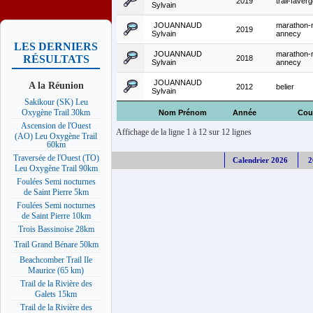
2019
trail-fave
Sylvain
JOUANNAUD
marathon-
2019
Sylvain
annecy
LES DERNIERS
JOUANNAUD
marathon-
RÉSULTATS
2018
Sylvain
annecy
JOUANNAUD
A la Réunion
2012
belier
Sylvain
Sakikour (SK) Leu
Oxygène Trail 30km
Nom Prénom
Année
Cou
Ascension de l'Ouest
Affichage de la ligne 1 à 12 sur 12 lignes
(AO) Leu Oxygène Trail
60km
Traversée de l'Ouest (TO)
Calendrier 2026
2
Leu Oxygène Trail 90km
Foulées Semi nocturnes
de Saint Pierre 5km
Foulées Semi nocturnes
de Saint Pierre 10km
Trois Bassinoise 28km
Trail Grand Bénare 50km
Beachcomber Trail Ile
Maurice (65 km)
Trail de la Rivière des
Galets 15km
Trail de la Rivière des