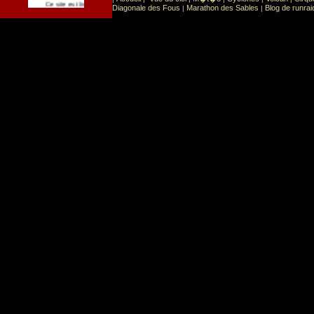
Sport
Sports extr�mes
Ce site est list� dans la cat�gorie
:
Diagonale des Fous
Marathon des Sables
Blog de runrai
|
|