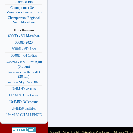
Galets 40km
Championnat Semi
Marathon - Course Open
Championnat Régional
Semi Marathon
Hors Réunion
6000D - 6D Marathon
6000D 2026
6000D - 6D Lacs
6000D - 6d Crêtes
Gabizos - KV l'Omi Agut
(3.5 km)
Gabizos - La Berbeillet
(20 km)
Gabizos Sky Race 30km
Ut4M 40 vercors
Ut4M 40 Chartreuse
Ut4M50 Belledonne
Ut4M50 Taillefer
Ut4M 80 CHALLENGE
Accueil
Vue du ciel
M�t�o
Cyclones
Volcan
Cirqu
|
|
|
|
|
|