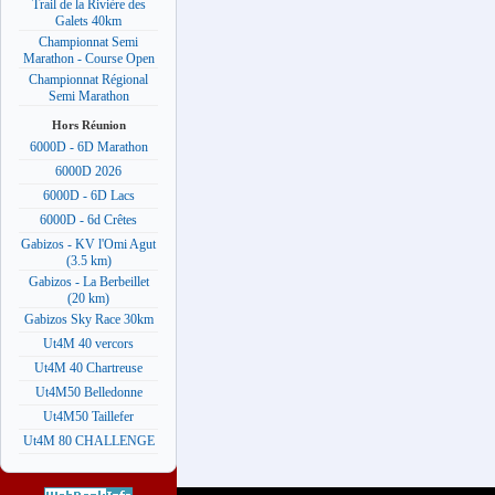
Trail de la Rivière des
Galets 40km
Championnat Semi
Marathon - Course Open
Championnat Régional
Semi Marathon
Hors Réunion
6000D - 6D Marathon
6000D 2026
6000D - 6D Lacs
6000D - 6d Crêtes
Gabizos - KV l'Omi Agut
(3.5 km)
Gabizos - La Berbeillet
(20 km)
Gabizos Sky Race 30km
Ut4M 40 vercors
Ut4M 40 Chartreuse
Ut4M50 Belledonne
Ut4M50 Taillefer
Ut4M 80 CHALLENGE