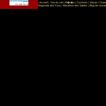
Accueil
Vue du ciel
M�t�o
Cyclones
Volcan
Cirqu
|
|
|
|
|
|
Sport
Sports extr�mes
Ce site est list� dans la cat�gorie
:
Diagonale des Fous
Marathon des Sables
Blog de runrai
|
|