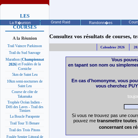
LES
PROCHAINES
Grand Raid
Cours
La R�union
Randonn�es
COURSES
Consultez vos résultats de courses, trai
A la Réunion
Trail Vaincre Parkinson
Calendrier 2026
20
Trail du Sud Sauvage
Vous pouvez
Marathon (
Championnat
) et Foulées de la
en tapant son nom ou simplemen
2026
Corniche
5km de Saint Leu
En cas d'homonyme, vous pouv
10km semi-nocturnes de
vous cherchez PUY 
Saint Leu
Course de côte de
touj
Takamaka
Trophée Océan Indien -
Défi des Laves - Trail des
Timizes
Si vous ne trouvez pas une cours
La Boucle Parapente
pouvez me
transmettre toutes
Trail Tour Ti Benare
concernant ces ré
Trail des Trois Pitons
Foulée Sentier Littoral de