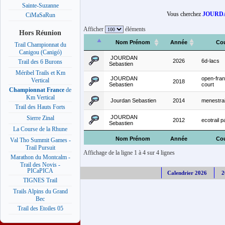
Sainte-Suzanne
Vous cherchez
JOURDA
CiMaSaRun
Afficher
éléments
Hors Réunion
Nom Prénom
Année
Co
Trail Championnat du
Canigou (Canigó)
JOURDAN
2026
6d-lacs
Trail des 6 Burons
Sebastien
Méribel Trails et Km
JOURDAN
open-franc
Vertical
2018
Sebastien
court
Championnat France
de
Km Vertical
Jourdan Sebastien
2014
menestra
Trail des Hauts Forts
JOURDAN
Sierre Zinal
2012
ecotrail p
Sebastien
La Course de la Rhune
Nom Prénom
Année
Co
Val Tho Summit Games -
Trail Pursuit
Affichage de la ligne 1 à 4 sur 4 lignes
Marathon du Montcalm -
Trail des Novis -
PICaPICA
Calendrier 2026
2
TIGNES Trail
Trails Alpins du Grand
Bec
Trail des Etoiles 05