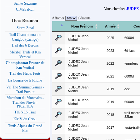
Sainte-Suzanne
Vous cherchez
JUDEX J
CiMaSaRun
Afficher
éléments
Hors Réunion
Nom Prénom
Année
Cou
Sierre Zinal
Trail Championnat du
JUDEX Jean
2025
6000d
Canigou (Canigó)
Michel
Trail des 6 Burons
JUDEX Jean
2023
6d-lacs
Méribel Trails et Km
Michel
Vertical
JUDEX Jean
Championnat France
de
2022
templiers
Michel
Km Vertical
Trail des Hauts Forts
JUDEX Jean
2021
6000d
Michel
La Course de la Rhune
Val Tho Summit Games -
JUDEX Jean
2019
ccc
Michel
Trail Pursuit
Marathon du Montcalm -
JUDEX Jean
2019
6000d
Trail des Novis -
Michel
PICaPICA
TIGNES Trail
JUDEX Jean
trail-marc
2018
michel
32km
KMV du Criou
JUDEX Jean
Trails Alpins du Grand
2017
festa-trai
Michel
Bec
JUDEX Jean