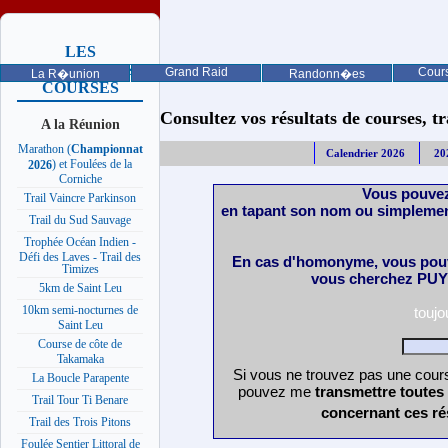
LES
PROCHAINES
Grand Raid
Cours
La R�union
Randonn�es
COURSES
Consultez vos résultats de courses, trai
A la Réunion
Marathon (
Championnat
Calendrier 2026
20
) et Foulées de la
2026
Corniche
Vous pouvez
Trail Vaincre Parkinson
en tapant son nom ou simplemen
Trail du Sud Sauvage
Trophée Océan Indien -
Défi des Laves - Trail des
En cas d'homonyme, vous pouv
Timizes
vous cherchez PUY 
5km de Saint Leu
10km semi-nocturnes de
touj
Saint Leu
Course de côte de
Takamaka
Si vous ne trouvez pas une cours
La Boucle Parapente
pouvez me
transmettre toutes
Trail Tour Ti Benare
concernant ces ré
Trail des Trois Pitons
Foulée Sentier Littoral de