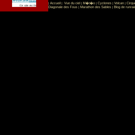
Accueil
Vue du ciel
M�t�o
Cyclones
Volcan
Cirqu
|
|
|
|
|
|
Sport
Sports extr�mes
Ce site est list� dans la cat�gorie
:
Diagonale des Fous
Marathon des Sables
Blog de runrai
|
|