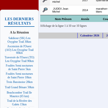
2017
sparnatrai
michel
JUDEX Jean
marathon
2014
Michel
blanc
LES DERNIERS
Nom Prénom
Année
Cou
RÉSULTATS
Affichage de la ligne 1 à 10 sur 10 lignes
A la Réunion
Calendrier 2026
2
Sakikour (SK) Leu
Oxygène Trail 30km
Ascension de l'Ouest
(AO) Leu Oxygène Trail
60km
Traversée de l'Ouest (TO)
Leu Oxygène Trail 90km
Foulées Semi nocturnes
de Saint Pierre 5km
Foulées Semi nocturnes
de Saint Pierre 10km
Trois Bassinoise 28km
Trail Grand Bénare 50km
Beachcomber Trail Ile
Maurice (65 km)
Trail de la Rivière des
Galets 15km