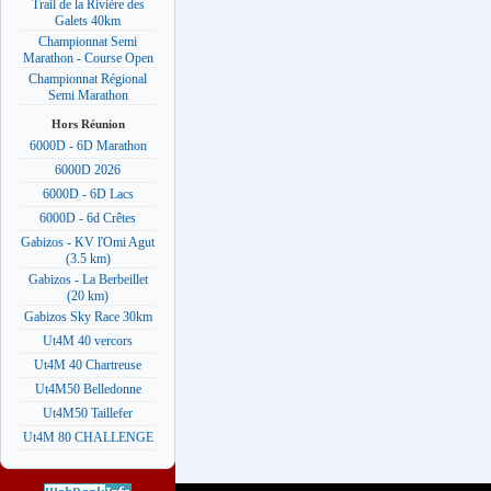
Trail de la Rivière des
Galets 40km
Championnat Semi
Marathon - Course Open
Championnat Régional
Semi Marathon
Hors Réunion
6000D - 6D Marathon
6000D 2026
6000D - 6D Lacs
6000D - 6d Crêtes
Gabizos - KV l'Omi Agut
(3.5 km)
Gabizos - La Berbeillet
(20 km)
Gabizos Sky Race 30km
Ut4M 40 vercors
Ut4M 40 Chartreuse
Ut4M50 Belledonne
Ut4M50 Taillefer
Ut4M 80 CHALLENGE