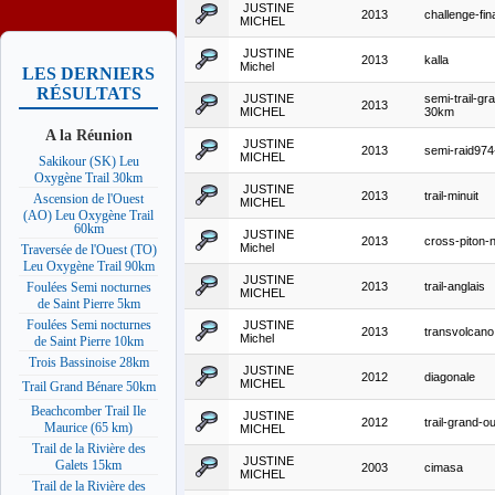
JUSTINE
2013
challenge-fin
MICHEL
JUSTINE
2013
kalla
Michel
LES DERNIERS
RÉSULTATS
JUSTINE
semi-trail-gr
2013
MICHEL
30km
A la Réunion
JUSTINE
2013
semi-raid974
MICHEL
Sakikour (SK) Leu
Oxygène Trail 30km
JUSTINE
2013
trail-minuit
Ascension de l'Ouest
MICHEL
(AO) Leu Oxygène Trail
60km
JUSTINE
2013
cross-piton-
Michel
Traversée de l'Ouest (TO)
Leu Oxygène Trail 90km
JUSTINE
2013
trail-anglais
Foulées Semi nocturnes
MICHEL
de Saint Pierre 5km
Foulées Semi nocturnes
JUSTINE
2013
transvolcano
Michel
de Saint Pierre 10km
Trois Bassinoise 28km
JUSTINE
2012
diagonale
MICHEL
Trail Grand Bénare 50km
Beachcomber Trail Ile
JUSTINE
2012
trail-grand-o
Maurice (65 km)
MICHEL
Trail de la Rivière des
JUSTINE
Galets 15km
2003
cimasa
MICHEL
Trail de la Rivière des