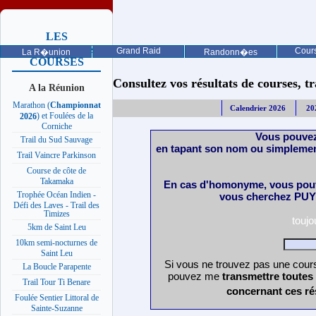
LES
PROCHAINES
Grand Raid
Cours
La R�union
Randonn�es
COURSES
Consultez vos résultats de courses, trai
A la Réunion
Marathon (
Championnat
Calendrier 2026
20
) et Foulées de la
2026
Corniche
Vous pouvez
Trail du Sud Sauvage
en tapant son nom ou simplemen
Trail Vaincre Parkinson
Course de côte de
Takamaka
En cas d'homonyme, vous pouv
Trophée Océan Indien -
vous cherchez PUY 
Défi des Laves - Trail des
Timizes
touj
5km de Saint Leu
10km semi-nocturnes de
Saint Leu
Si vous ne trouvez pas une cours
La Boucle Parapente
pouvez me
transmettre toutes
Trail Tour Ti Benare
concernant ces ré
Foulée Sentier Littoral de
Sainte-Suzanne