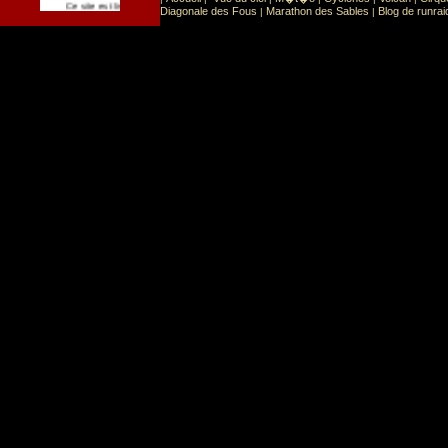
Sport
Sports extr�mes
Ce site est list� dans la cat�gorie
:
Diagonale des Fous
Marathon des Sables
Blog de runrai
|
|