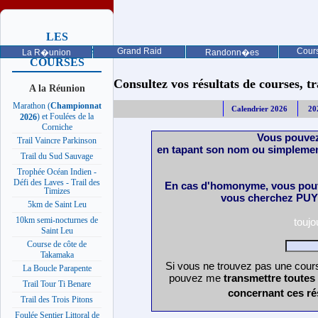
LES
PROCHAINES
Grand Raid
Cours
La R�union
Randonn�es
COURSES
Consultez vos résultats de courses, trai
A la Réunion
Marathon (
Championnat
Calendrier 2026
20
) et Foulées de la
2026
Corniche
Vous pouvez
Trail Vaincre Parkinson
en tapant son nom ou simplemen
Trail du Sud Sauvage
Trophée Océan Indien -
Défi des Laves - Trail des
En cas d'homonyme, vous pouv
Timizes
vous cherchez PUY 
5km de Saint Leu
10km semi-nocturnes de
touj
Saint Leu
Course de côte de
Takamaka
Si vous ne trouvez pas une cours
La Boucle Parapente
pouvez me
transmettre toutes
Trail Tour Ti Benare
concernant ces ré
Trail des Trois Pitons
Foulée Sentier Littoral de