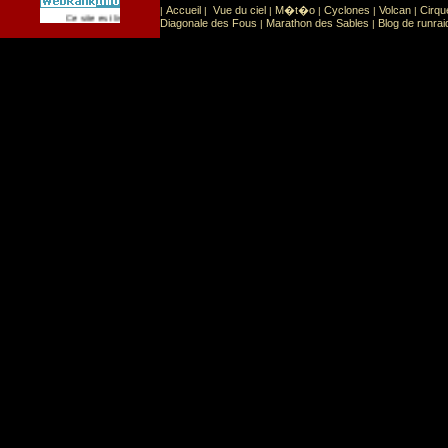
Accueil
Vue du ciel
M�t�o
Cyclones
Volcan
Cirqu
|
|
|
|
|
|
Sport
Sports extr�mes
Ce site est list� dans la cat�gorie
:
Diagonale des Fous
Marathon des Sables
Blog de runrai
|
|