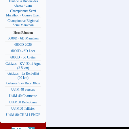
Trail de la Rivière des
Galets 40km
Championnat Semi
Marathon - Course Open
Championnat Régional
Semi Marathon
Hors Réunion
6000D - 6D Marathon
6000D 2026
6000D - 6D Lacs
6000D - 6d Crêtes
Gabizos - KV l'Omi Agut
(3.5 km)
Gabizos - La Berbeillet
(20 km)
Gabizos Sky Race 30km
Ut4M 40 vercors
Ut4M 40 Chartreuse
Ut4M50 Belledonne
Ut4M50 Taillefer
Ut4M 80 CHALLENGE