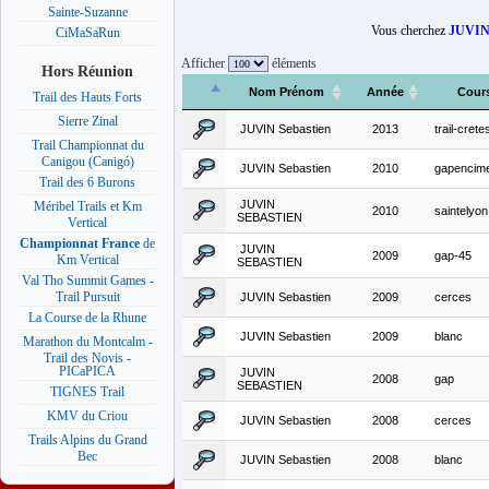
Sainte-Suzanne
Vous cherchez
JUVIN 
CiMaSaRun
Afficher
éléments
Hors Réunion
Nom Prénom
Année
Cour
Trail des Hauts Forts
Sierre Zinal
JUVIN Sebastien
2013
trail-cret
Trail Championnat du
Canigou (Canigó)
JUVIN Sebastien
2010
gapencim
Trail des 6 Burons
JUVIN
Méribel Trails et Km
2010
saintelyon
SEBASTIEN
Vertical
Championnat France
de
JUVIN
2009
gap-45
Km Vertical
SEBASTIEN
Val Tho Summit Games -
Trail Pursuit
JUVIN Sebastien
2009
cerces
La Course de la Rhune
JUVIN Sebastien
2009
blanc
Marathon du Montcalm -
Trail des Novis -
PICaPICA
JUVIN
2008
gap
SEBASTIEN
TIGNES Trail
KMV du Criou
JUVIN Sebastien
2008
cerces
Trails Alpins du Grand
Bec
JUVIN Sebastien
2008
blanc