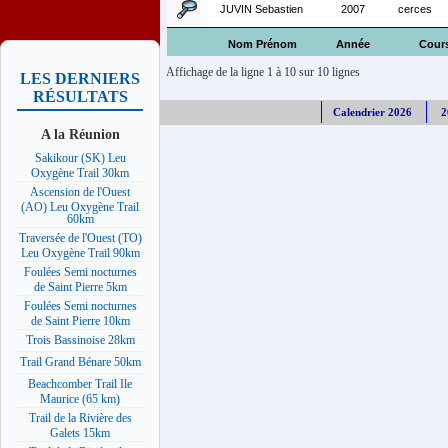
JUVIN Sebastien
2007
cerces
Nom Prénom
Année
Cour
Affichage de la ligne 1 à 10 sur 10 lignes
LES DERNIERS
RÉSULTATS
Calendrier 2026
2
A la Réunion
Sakikour (SK) Leu
Oxygène Trail 30km
Ascension de l'Ouest
(AO) Leu Oxygène Trail
60km
Traversée de l'Ouest (TO)
Leu Oxygène Trail 90km
Foulées Semi nocturnes
de Saint Pierre 5km
Foulées Semi nocturnes
de Saint Pierre 10km
Trois Bassinoise 28km
Trail Grand Bénare 50km
Beachcomber Trail Ile
Maurice (65 km)
Trail de la Rivière des
Galets 15km